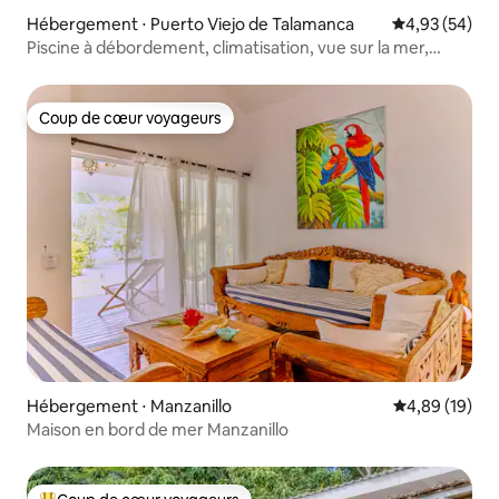
Hébergement ⋅ Puerto Viejo de Talamanca
Évaluation mo
4,93 (54)
Piscine à débordement, climatisation, vue sur la mer,
plage à 500 m
Coup de cœur voyageurs
Coup de cœur voyageurs
Hébergement ⋅ Manzanillo
Évaluation mo
4,89 (19)
Maison en bord de mer Manzanillo