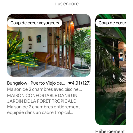
plus encore.
Coup de cœur voyageurs
Coup de cœur vo
Coup de cœur voyageurs
Coup de cœur vo
Bungalow ⋅ Puerto Viejo de T
Évaluation moyenne sur la base 
4,91 (127)
alamanca
Maison de 2 chambres avec piscine
privée dans un jardin de jungle
MAISON CONFORTABLE DANS UN
JARDIN DE LA FORÊT TROPICALE
Maison de 2 chambres entièrement
équipée dans un cadre tropical
merveilleux. Profitez de la nature et
observez la faune à Casa Lirio. À
distance de marche de magnifiques
Hébergement ⋅ Pu