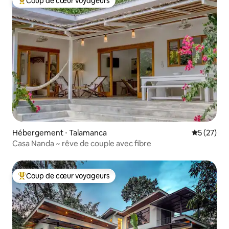
Coup de cœur voyageurs
Coups de cœur voyageurs les plus appréciés
Hébergement ⋅ Talamanca
Évaluation
5 (27)
Casa Nanda ~ rêve de couple avec fibre
Coup de cœur voyageurs
Coups de cœur voyageurs les plus appréciés