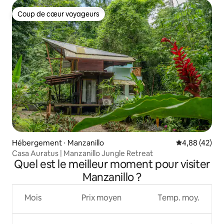
Coup de cœur voyageurs
Coup de cœur voyageurs
Hébergement ⋅ Manzanillo
Évaluation mo
4,88 (42)
Casa Auratus | Manzanillo Jungle Retreat
Quel est le meilleur moment pour visiter
Manzanillo ?
Mois
Prix moyen
Temp. moy.