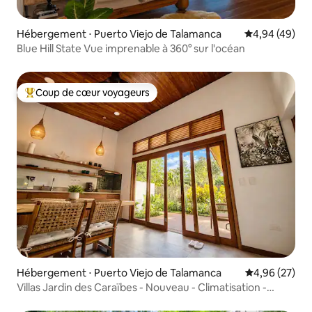
Hébergement ⋅ Puerto Viejo de Talamanca
Évaluation mo
4,94 (49)
Blue Hill State Vue imprenable à 360° sur l'océan
Coup de cœur voyageurs
Coups de cœur voyageurs les plus appréciés
Hébergement ⋅ Puerto Viejo de Talamanca
Évaluation mo
4,96 (27)
Villas Jardin des Caraïbes - Nouveau - Climatisation -
Starlink - Parking