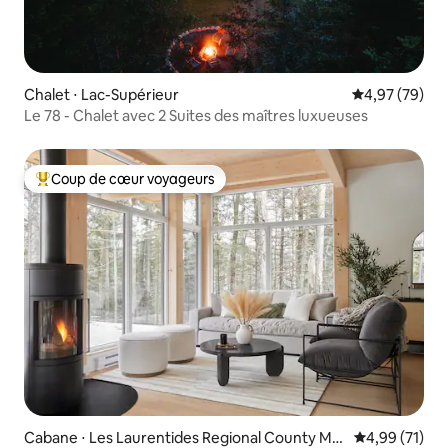
Chalet ⋅ Lac-Supérieur
Évaluation mo
4,97 (79)
Le 78 - Chalet avec 2 Suites des maîtres luxueuses
Coup de cœur voyageurs
Coups de cœur voyageurs les plus appréciés
Cabane ⋅ Les Laurentides Regional County Mu
Évaluation mo
4,99 (71)