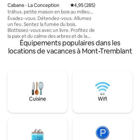
bois. Admirez la vu
Cabane ⋅ La Conception
Évaluation moyenne sur la base 
4,95 (285)
les baies vitrées 
trähus. petite maison en bois au milieu
Détendez-vous dan
des arbres.
Évadez-vous. Détendez-vous. Allumez
privé en baril de cèdre. Les pr
un feu. Sentez la fumée du bois.
soins naturels, le 
Blottissez-vous avec un livre. Profitez de
savon à linge et le
la paix et du calme des arbres et de la
tous gratuits. No
Équipements populaires dans les
faune qui vous entourent. Enfoncez-
aimerez notre pet
vous dans le canapé, enveloppez-vous
locations de vacances à Mont-Tremblant
fenêtres autant qu
dans une couverture et souhaitez
pouvoir rester pour toujours. Le petit
trähus est à quelques minutes de la
station de ski de mont-tremblant, ainsi
que de la ville de montagne pittoresque
de st-jovite, où vous pourrez prendre un
croissant et un café, et regarder les
gens passer. C'est absolument magique.
Cuisine
Wifi
Suivez-nous sur IG @trahus.tremblant