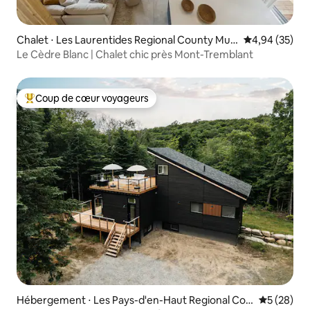
Chalet ⋅ Les Laurentides Regional County Mun
Évaluation mo
4,94 (35)
icipality
Le Cèdre Blanc | Chalet chic près Mont-Tremblant
Coup de cœur voyageurs
Coups de cœur voyageurs les plus appréciés
Hébergement ⋅ Les Pays-d'en-Haut Regional Cou
Évaluation
5 (28)