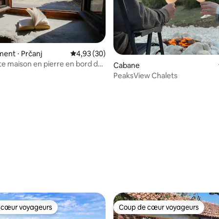
ent ⋅ Prčanj
Évaluation moyenne sur la base de 30 commen
4,93 (30)
e sur la base de 7 commentaires : 5 sur 5
 maison en pierre en bord de
Cabane
PeaksView Chalets
 cœur voyageurs
Coup de cœur voyageurs
 cœur voyageurs
Coup de cœur voyageurs