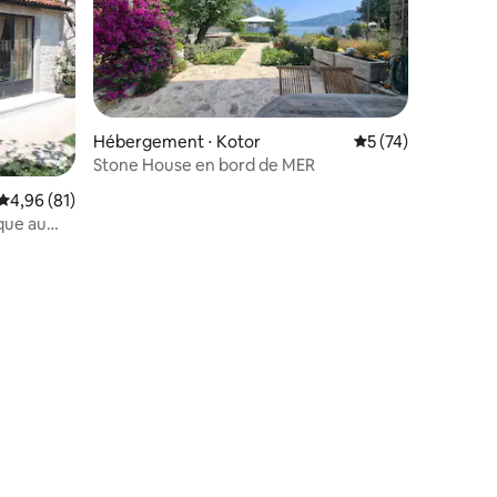
Hébergement ⋅ Kotor
Évaluation moyenne
5 (74)
Stone House en bord de MER
mmentaires : 5 sur 5
Évaluation moyenne sur la base de 81 commentaires : 4,96 sur 5
4,96 (81)
ique au