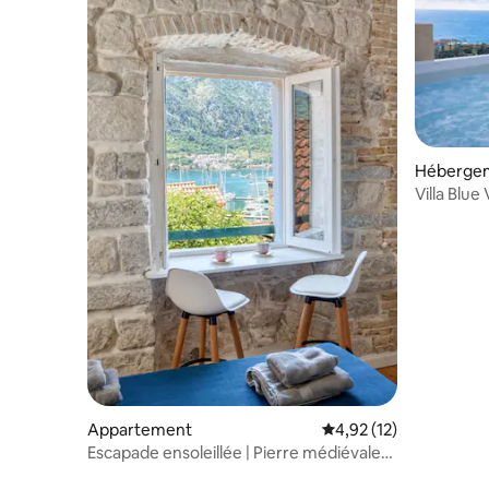
Héberge
Villa Blue 
Appartement
Évaluation moyenne su
4,92 (12)
Escapade ensoleillée | Pierre médiévale
et terrasse secrète