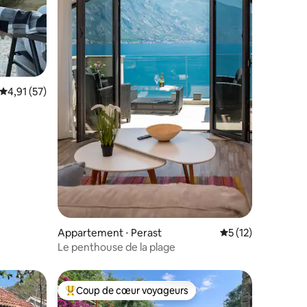
taires : 4,93 sur 5
Évaluation moyenne sur la base de 57 commentaires : 4,91 sur 5
4,91 (57)
Appartement ⋅ Perast
Évaluation moyenne
5 (12)
Le penthouse de la plage
Coup de cœur voyageurs
Coups de cœur voyageurs les plus appréciés