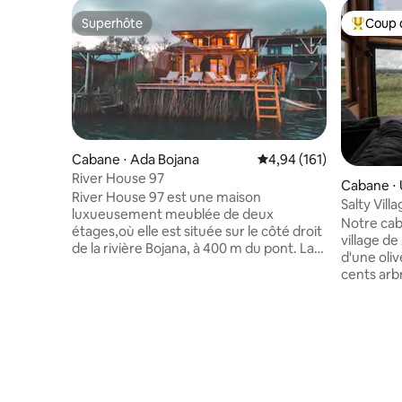
Superhôte
Coup 
Superhôte
Coups de
Cabane ⋅ Ada Bojana
Évaluation moyenne sur
4,94 (161)
River House 97
Cabane ⋅ U
River House 97 est une maison
Salty Vill
luxueusement meublée de deux
Notre cab
étages,où elle est située sur le côté droit
village d
de la rivière Bojana, à 400 m du pont. La
d'une oliv
maison est équipée de tout l'inventaire
cents arb
supplémentaire, où au rez-de-chaussée
marais sal
il y a une télévision avec 200 chaînes,wi-
transform
fi,cuisine avec salle à manger, un plus
le silence
lent, un réfrigérateur, un rostil, un grille-
le chant d
pain, une salle de bain avec lave-linge, un
« croasse
fer à repasser, une terrasse de 60m2 et
être expé
une mini cuisine supplémentaire,avec
L'emplace
une salle à manger et des serviettes. Au