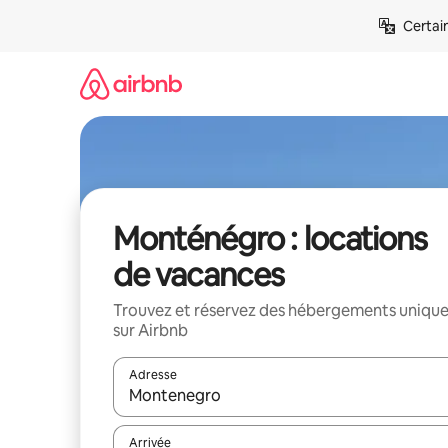
Aller
Certai
directement
au
contenu
Monténégro : locations
de vacances
Trouvez et réservez des hébergements uniqu
sur Airbnb
Adresse
Lorsque les résultats s'affichent, utilisez les flèc
Arrivée