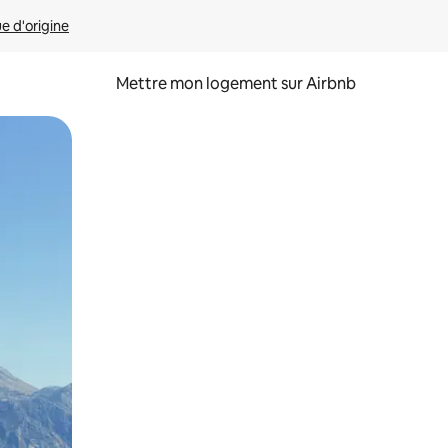
ue d'origine
Mettre mon logement sur Airbnb
sant glisser.