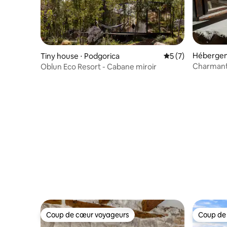
Hébergem
Tiny house ⋅ Podgorica
Évaluation moyenn
5 (7)
Charmante
Oblun Eco Resort - Cabane miroir
mer
Coup de cœur voyageurs
Coup de
Coup de cœur voyageurs
Coup de