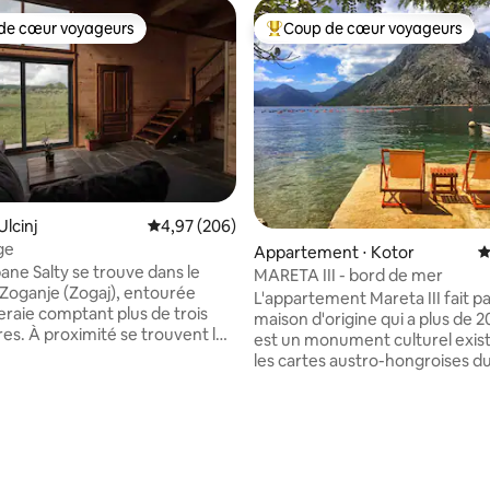
de cœur voyageurs
Coup de cœur voyageurs
 cœur voyageurs les plus appréciés
Coups de cœur voyageurs les p
 la base de 161 commentaires : 4,94 sur 5
lcinj
Évaluation moyenne sur la base de 206 commen
4,97 (206)
age
Appartement ⋅ Kotor
É
ane Salty se trouve dans le
MARETA III - bord de mer
e Zoganje (Zogaj), entourée
L'appartement Mareta III fait pa
eraie comptant plus de trois
maison d'origine qui a plus de 2
res. À proximité se trouvent les
est un monument culturel exist
ants de Salina, une usine de sel
les cartes austro-hongroises d
ée en parc ornithologique où
siècle. La maison est un bâtime
 et les sons de la nature tels que
style méditerranéen en pierre.
es oiseaux et le
L'appartement est situé à seu
ment » des grenouilles peuvent
de la mer au cœur de l'ancien vi
rimentés et appréciés.
idyllique de Ljuta, à seulement
ment est parfait pour observer
Kotor. L'appartement dispose d'