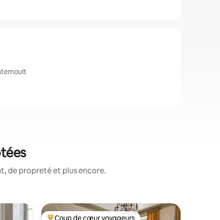
ntemoult
otées
, de propreté et plus encore.
Héberge
Coup de cœur voyageurs
Coup de