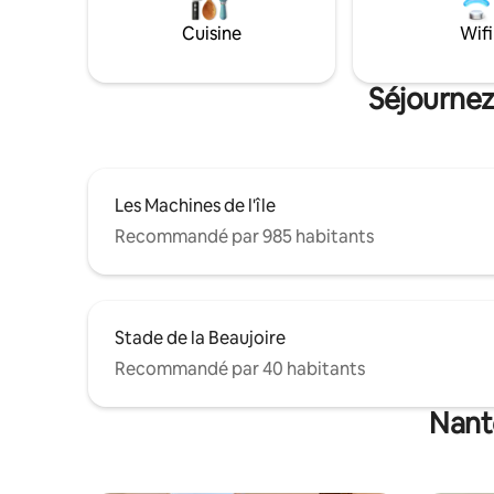
pied, ses sites touristiques, commerces
et bons restaurants. Arrivée/départ
Cuisine
Wifi
autonome 1er étage sans ascenseur
Séjournez
Les Machines de l'île
Recommandé par 985 habitants
Stade de la Beaujoire
Recommandé par 40 habitants
Nant