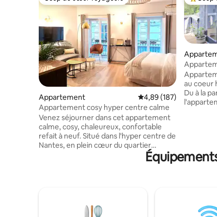
Coup de cœur voyageurs
Coups de
Apparte
Appartem
dans le c
Apparteme
au coeur 
Du à la p
Appartement
Évaluation moyenne sur 
4,89 (187)
l'apparte
Appartement cosy hyper centre calme
entre cha
Venez séjourner dans cet appartement
nouveau p
calme, cosy, chaleureux, confortable
obligatoir
refait à neuf. Situé dans l'hyper centre de
minimum !
Nantes, en plein cœur du quartier
votre dis
Équipements 
historique animé du Bouffay.
toiture, l
NOUVEAUTÉ DEPUIS LE 07/04/26:
climatisa
INSTALLATION DE FENÊTRES
d'être en
INTÉRIEURES SUPPLÉMENTAIRES POUR
remercian
DES NUITS CALMES ET SANS BRUIT! Vous
confiance
ne pourrez pas être mieux placé ! Lieu
central parfait pour découvrir la ville à