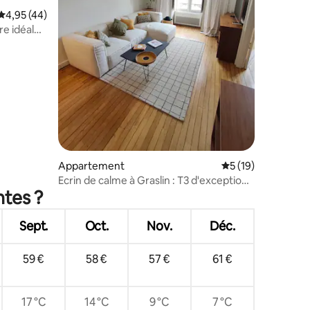
Évaluation moyenne sur la base de 44 commentaires : 4,95 sur 5
4,95 (44)
e idéal
ntaires : 4,94 sur 5
Appartement
Évaluation moyenne
5 (19)
Ecrin de calme à Graslin : T3 d'exception
ntes ?
(4 pers)
Sept.
Oct.
Nov.
Déc.
59 €
58 €
57 €
61 €
17 °C
14 °C
9 °C
7 °C