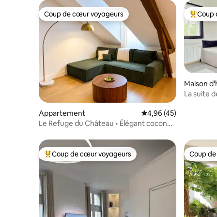
Coup de cœur voyageurs
Coup 
Coup de cœur voyageurs
Coups de
Maison d'
La suite d
et clim
Appartement
Évaluation moyenne sur
4,96 (45)
Le Refuge du Château • Élégant cocon
hyper-centre
Coup de cœur voyageurs
Coup de
Coups de cœur voyageurs les plus appréciés
Coup de