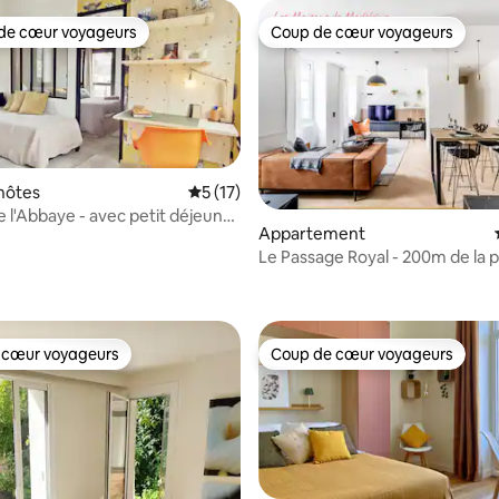
de cœur voyageurs
Coup de cœur voyageurs
 cœur voyageurs les plus appréciés
Coup de cœur voyageurs
hôtes
Évaluation moyenne sur la base de 17 co
5 (17)
e l'Abbaye - avec petit déjeuner
Appartement
Le Passage Royal - 200m de la 
 la base de 45 commentaires : 4,96 sur 5
Royale !
 cœur voyageurs
Coup de cœur voyageurs
 cœur voyageurs
Coup de cœur voyageurs