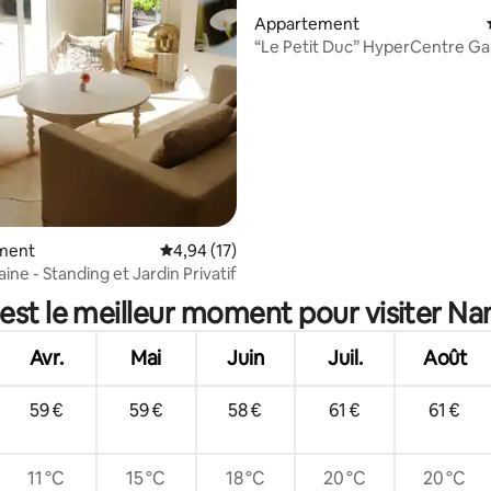
Appartement
“Le Petit Duc” HyperCentre Gar
Couple & Pro
ment
Évaluation moyenne sur la base de 17 comme
4,94 (17)
r la base de 31 commentaires : 4,94 sur 5
ine - Standing et Jardin Privatif
est le meilleur moment pour visiter Na
Avr.
Mai
Juin
Juil.
Août
59 €
59 €
58 €
61 €
61 €
11 °C
15 °C
18 °C
20 °C
20 °C