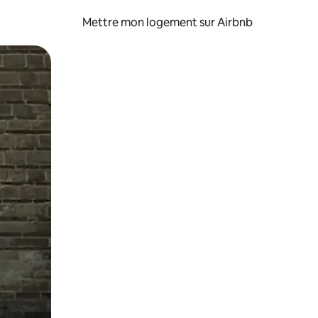
Mettre mon logement sur Airbnb
sant glisser.