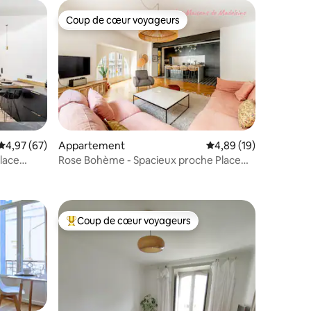
Coup de cœur voyageurs
Coup de cœur voyageurs
mmentaires : 5 sur 5
Évaluation moyenne sur la base de 67 commentaires : 4,97 sur 5
4,97 (67)
Appartement
Évaluation moyenne su
4,89 (19)
place
Rose Bohème - Spacieux proche Place
Royale
Coup de cœur voyageurs
Coups de cœur voyageurs les plus appréciés