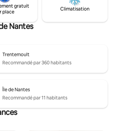
(canapé lit), deux salles de bains et une
ement gratuit
cuisine équipée.
Climatisation
r place
 de Nantes
Trentemoult
Recommandé par 360 habitants
Île de Nantes
Recommandé par 11 habitants
ances