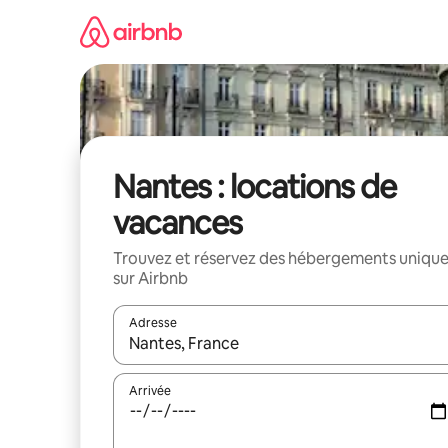
Aller
directement
au
contenu
Nantes : locations de
vacances
Trouvez et réservez des hébergements uniqu
sur Airbnb
Adresse
Lorsque les résultats s'affichent, utilisez les flèc
Arrivée