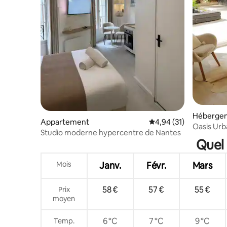
Héberge
Appartement
Évaluation moyenne su
4,94 (31)
Oasis Urba
Studio moderne hypercentre de Nantes
Quel 
Mois
Janv.
Févr.
Mars
58 €
57 €
55 €
Prix
moyen
6 °C
7 °C
9 °C
Temp.