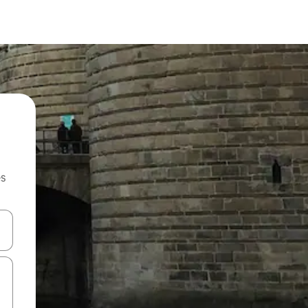
es
hes vers le haut et vers le bas pour les parcourir ou en appuyant et en fai