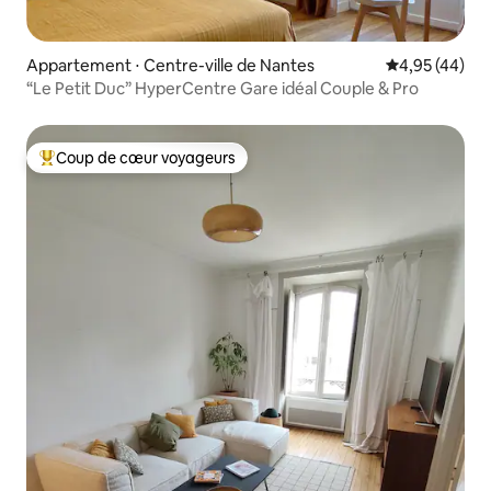
Appartement ⋅ Centre-ville de Nantes
Évaluation mo
4,95 (44)
“Le Petit Duc” HyperCentre Gare idéal Couple & Pro
Coup de cœur voyageurs
Coups de cœur voyageurs les plus appréciés