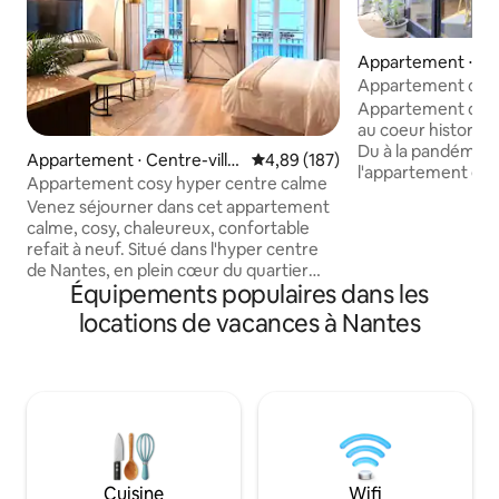
Appartement ⋅ Cen
de Nantes
Appartement de 1
dans le centre
Appartement de ch
au coeur historiq
Du à la pandémie,
Appartement ⋅ Centre-ville
Évaluation moyenne sur la base 
4,89 (187)
l'appartement est
de Nantes
Appartement cosy hyper centre calme
entre chaque réser
Venez séjourner dans cet appartement
nouveau protocole
calme, cosy, chaleureux, confortable
obligatoire. Le lin
refait à neuf. Situé dans l'hyper centre
minimum ! Liquide
de Nantes, en plein cœur du quartier
à votre dispositio
Équipements populaires dans les
historique animé du Bouffay.
La toiture, l'isolat
NOUVEAUTÉ DEPUIS LE 07/04/26:
locations de vacances à Nantes
climatisation des
INSTALLATION DE FENÊTRES
d'être entièrement
INTÉRIEURES SUPPLÉMENTAIRES POUR
remerciant à l'ava
DES NUITS CALMES ET SANS BRUIT!
confiance.
Vous ne pourrez pas être mieux placé !
Lieu central parfait pour découvrir la ville
à pied, ses sites touristiques,
commerces et bons restaurants.
Arrivée/départ autonome 1er étage
Cuisine
Wifi