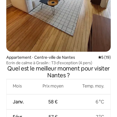
Appartement ⋅ Centre-ville de Nantes
Évaluation
5 (19)
Ecrin de calme à Graslin : T3 d'exception (4 pers)
Quel est le meilleur moment pour visiter
Nantes ?
Mois
Prix moyen
Temp. moy.
Janv.
58 €
6 °C
Févr.
57 €
7 °C