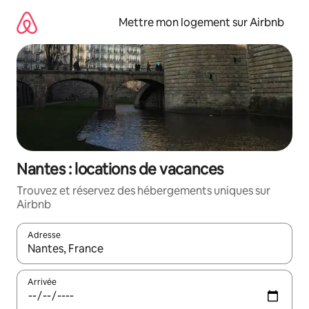
Aller
directement
Mettre mon logement sur Airbnb
au
contenu
Nantes : locations de vacances
Trouvez et réservez des hébergements uniques sur
Airbnb
Adresse
Lorsque les résultats s'affichent, utilisez les flèches vers le hau
Arrivée