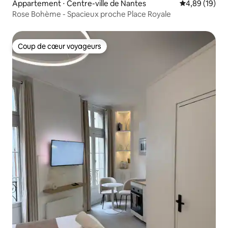
Appartement ⋅ Centre-ville de Nantes
Évaluation mo
4,89 (19)
Rose Bohème - Spacieux proche Place Royale
Coup de cœur voyageurs
Coup de cœur voyageurs