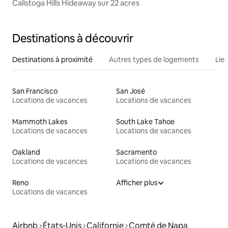
Calistoga Hills Hideaway sur 22 acres
Destinations à découvrir
Destinations à proximité
Autres types de logements
Lie
San Francisco
San José
Locations de vacances
Locations de vacances
Mammoth Lakes
South Lake Tahoe
Locations de vacances
Locations de vacances
Oakland
Sacramento
Locations de vacances
Locations de vacances
Reno
Afficher plus
Locations de vacances
Airbnb
États-Unis
Californie
Comté de Napa