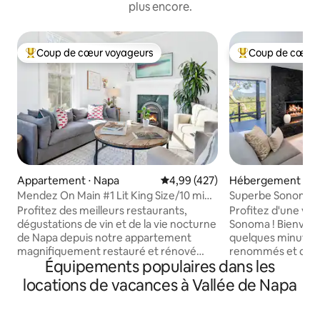
plus encore.
Coup de cœur voyageurs
Coup de cœur 
Coups de cœur voyageurs les plus appréciés
Coups de cœur vo
Appartement ⋅ Napa
Évaluation moyenne sur la base 
4,99 (427)
Hébergement ⋅ S
Mendez On Main #1 Lit King Size/10 min
Superbe Sonoma | S
à pied du centre-ville
Pour 6 personnes
Profitez des meilleurs restaurants,
Profitez d'une vu
dégustations de vin et de la vie nocturne
Sonoma ! Bienvenue à Sonoma Vista, à
de Napa depuis notre appartement
quelques minutes 
magnifiquement restauré et rénové
renommés et du ce
Équipements populaires dans les
dans notre maison victorienne, à
Sonoma. Perchoir parfait pour les
seulement 10 minutes à pied du centre-
familles, les couples ! Niché dan
locations de vacances à Vallée de Napa
ville. Notre appartement est
collines bordées 
entièrement équipé avec tous les
paix moderne disp
équipements auxquels vous vous
chambres, de deux