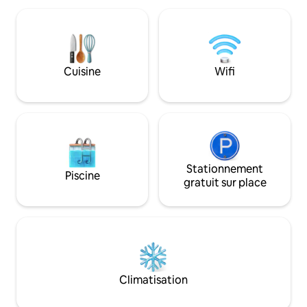
attendez, (*PAS CUISINIÈRE) créant un
élégantes avec pl
espace confortable pour votre séjour.
bureaux à distance
Pour la paix et la détente de tous les
Profitez d'un bar d
voyageurs, veuillez noter que nous
d'une cuisine de ch
n'autorisons pas les animaux de
jeux à couper le souffle. À l'
Cuisine
Wifi
compagnie ou les enfants de moins de
une vaste terrasse
12 ans. Vous pouvez réserver en toute
brasero et salon 
confiance, en sachant que nous avons
le luxe de la régio
un permis d'utilisation de la ville de Napa.
Vista !
Stationnement
Piscine
gratuit sur place
Climatisation