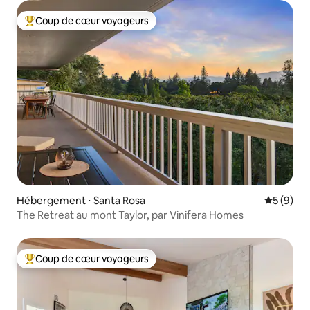
Coup de cœur voyageurs
Coups de cœur voyageurs les plus appréciés
Hébergement ⋅ Santa Rosa
Évaluatio
5 (9)
The Retreat au mont Taylor, par Vinifera Homes
Coup de cœur voyageurs
Coups de cœur voyageurs les plus appréciés