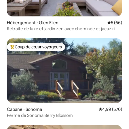
Hébergement ⋅ Glen Ellen
Évaluation
5 (66)
Retraite de luxe et jardin zen avec cheminée et jacuzzi
Coup de cœur voyageurs
Coups de cœur voyageurs les plus appréciés
Cabane ⋅ Sonoma
Évaluation moy
4,99 (570)
Ferme de Sonoma Berry Blossom