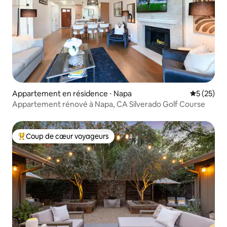
Appartement en résidence ⋅ Napa
Évaluation
5 (25)
Appartement rénové à Napa, CA Silverado Golf Course
Coup de cœur voyageurs
Coups de cœur voyageurs les plus appréciés