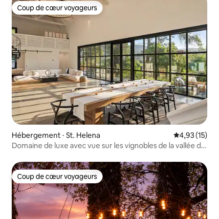
Coup de cœur voyageurs
Coup de cœur voyageurs
Hébergement ⋅ St. Helena
Évaluation mo
4,93 (15)
Domaine de luxe avec vue sur les vignobles de la vallée de
Napa, St Helena
Coup de cœur voyageurs
Coup de cœur voyageurs