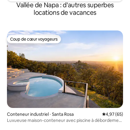
Vallée de Napa : d'autres superbes
locations de vacances
Coup de cœur voyageurs
Coup de cœur voyageurs
Conteneur industriel ⋅ Santa Rosa
Évaluation mo
4,97 (65)
Luxueuse maison-conteneur avec piscine à débordement
et vue à 360°