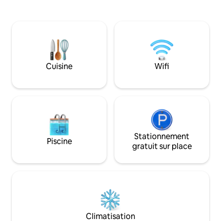
toujours chaud, c
ensoleillée est perchée au-dessus d'un
complète, grande t
ruisseau toute l'année et est entourée
propane, porche 
de jardins matures et d'une forêt de
moustiquaire et 2
laurier, chêne et sapin. À environ une
françaises à côté 
heure de San Francisco et des vallées de
puissiez profiter d
Sonoma et Napa, à 1,5 miles de Point
simplement vous bl
Reyes Station et à 2 miles du Point Reyes
Cuisine
Wifi
Accueillez des vo
National Seashore Visitors Center et du
obtenir des conseil
Golden Gate National Recreation Area.
nourriture ! Nous accueillons des
Accès facile aux plages, aux voies
personnes de tous
navigables et aux parcs pour la
randonnée, la natation, le surf, le kayak,
le paddle, le VTT et tout ce que West
Marin a à offrir. Ou profitez simplement
de vous détendre dans ce cadre
Stationnement
Piscine
confortable et magnifique. Promenez-
gratuit sur place
vous jusqu'au marché d'Inverness Park
et au Tap Room au bout de la rue et
profitez de certains des meilleurs plats
et boissons de la région dans une
ambiance très locale. En entrant à
l'étage, vous trouverez un grand espace
salon/salle à manger/cuisine construit
Climatisation
avec d'énormes poutres, de larges