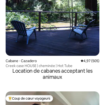
Cabane ⋅ Cazadero
Évaluation moy
4,97 (505)
Creek case HOUSE | cheminée | Hot Tube
Location de cabanes acceptant les
animaux
Coup de cœur voyageurs
Coups de cœur voyageurs les plus appréciés