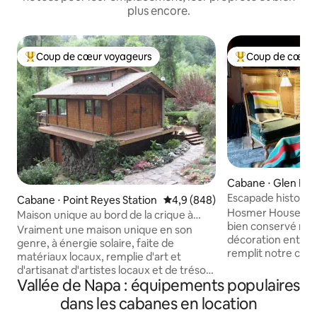
plus encore.
Coup de cœur voyageurs
Coup de cœur 
Coups de cœur voyageurs les plus appréciés
Coups de cœur vo
Cabane ⋅ Glen Elle
Escapade historiq
Cabane ⋅ Point Reyes Station
Évaluation moyenne sur la base
4,9 (848)
et cheminée
Hosmer House est 
Maison unique au bord de la crique à
bien conservé ma
Point Reyes avec jacuzzi
Vraiment une maison unique en son
décoration entièr
genre, à énergie solaire, faite de
remplit notre cab
matériaux locaux, remplie d'art et
familiale. À proxi
d'artisanat d'artistes locaux et de trésors
vin, de restaurants
Vallée de Napa : équipements populaires
que nous avons collectés du monde
d'État avec col dan
entier. Décrite par les voyageurs comme
dans les cabanes en location
de Glen Ellen et 
« Asian Vintage », cette maison