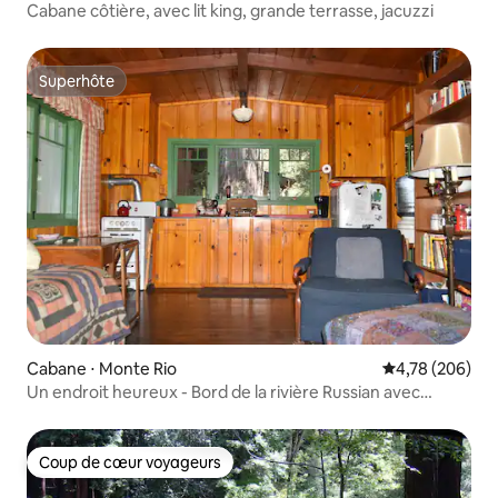
Cabane côtière, avec lit king, grande terrasse, jacuzzi
Superhôte
Superhôte
Cabane ⋅ Monte Rio
Évaluation moy
4,78 (206)
Un endroit heureux - Bord de la rivière Russian avec
jacuzzi
Coup de cœur voyageurs
Coup de cœur voyageurs