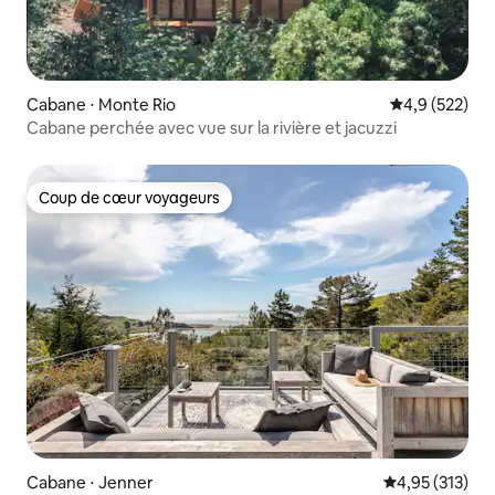
Cabane ⋅ Monte Rio
Évaluation mo
4,9 (522)
Cabane perchée avec vue sur la rivière et jacuzzi
Coup de cœur voyageurs
Coup de cœur voyageurs
Cabane ⋅ Jenner
Évaluation moy
4,95 (313)