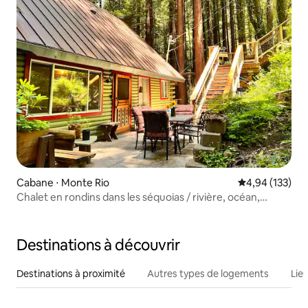
Cabane ⋅ Monte Rio
Évaluation moy
4,94 (133)
Chalet en rondins dans les séquoias / rivière, océan,
vignobles, golf
Destinations à découvrir
Destinations à proximité
Autres types de logements
Lie