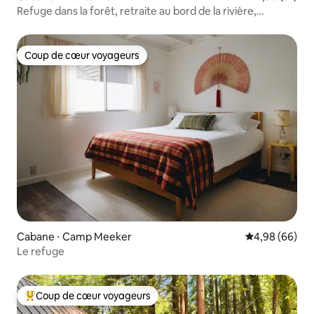
Refuge dans la forêt, retraite au bord de la rivière,
vacances parfaites
Coup de cœur voyageurs
Coup de cœur voyageurs
Cabane ⋅ Camp Meeker
Évaluation mo
4,98 (66)
Le refuge
Coup de cœur voyageurs
Coups de cœur voyageurs les plus appréciés