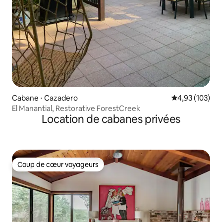
Cabane ⋅ Cazadero
Évaluation moy
4,93 (103)
El Manantial, Restorative ForestCreek
Location de cabanes privées
Coup de cœur voyageurs
Coup de cœur voyageurs