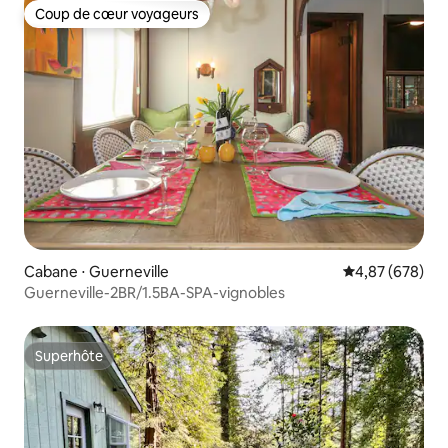
Coup de cœur voyageurs
Coup de cœur voyageurs
Cabane ⋅ Guerneville
Évaluation moy
4,87 (678)
Guerneville-2BR/1.5BA-SPA-vignobles
Superhôte
Superhôte