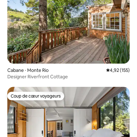
Cabane ⋅ Monte Rio
Évaluation moy
4,92 (155)
Designer Riverfront Cottage
Coup de cœur voyageurs
Coup de cœur voyageurs