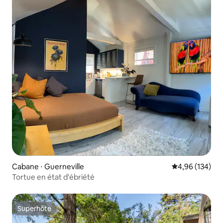
Cabane ⋅ Guerneville
Évaluation moy
4,96 (134)
Tortue en état d'ébriété
Superhôte
Superhôte