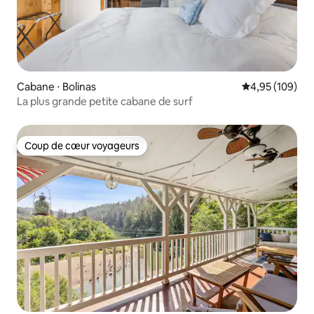
Cabane ⋅ Bolinas
Évaluation moy
4,95 (109)
La plus grande petite cabane de surf
Coup de cœur voyageurs
Coup de cœur voyageurs