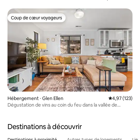
Coup de cœur voyageurs
Coup de cœur voyageurs
Hébergement ⋅ Glen Ellen
Évaluation moy
4,97 (123)
Dégustation de vins au coin du feu dans la vallée de
Sonoma
Destinations à découvrir
Destinations à proximité
Autres types de logements
Lie