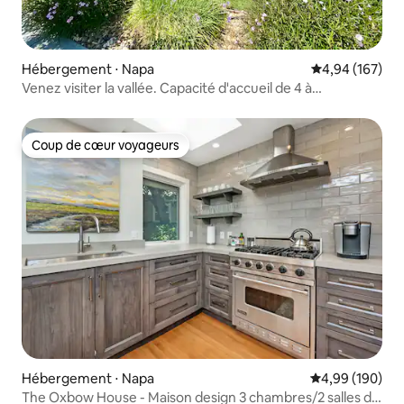
Hébergement ⋅ Napa
Évaluation moy
4,94 (167)
Venez visiter la vallée. Capacité d'accueil de 4 à
8 personnes.
Coup de cœur voyageurs
Coup de cœur voyageurs
Hébergement ⋅ Napa
Évaluation moy
4,99 (190)
The Oxbow House - Maison design 3 chambres/2 salles de