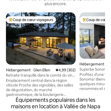
plus encore.
Coup de cœur voyageurs
Coup de cœur 
Coups de cœur voyageurs les plus appréciés
Coups de cœur vo
Hébergement ⋅ S
Superbe Sonoma | S
Hébergement ⋅ Glen Ellen
Évaluation moyenne sur la base 
4,99 (302)
Pour 6 personnes
Profitez d'une vu
Retraite tranquille dans le comté du vin
Sonoma ! Bienvenue à Sonoma Vista, à
avec bocce et jacuzzi !
Emplacement central dans la région
quelques minutes 
viticole Proche des vignobles, des salles
renommés et du ce
de dégustation, du marché
Sonoma. Perchoir parfait pour les
gastronomique, de la boulangerie
familles, les couples ! Niché dan
Équipements populaires dans les
française et des restaurants Nouveau
collines bordées 
luxe 3 chambres, 2,5 salles de bain
maisons en location à Vallée de Napa
paix moderne disp
Jacuzzi et jeu de pétanque Nous