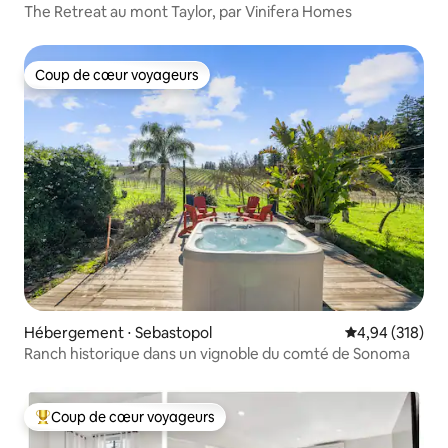
The Retreat au mont Taylor, par Vinifera Homes
Coup de cœur voyageurs
Coup de cœur voyageurs
Hébergement ⋅ Sebastopol
Évaluation moy
4,94 (318)
Ranch historique dans un vignoble du comté de Sonoma
Coup de cœur voyageurs
Coups de cœur voyageurs les plus appréciés