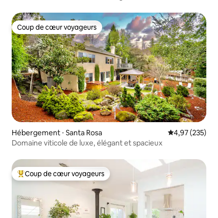
bain
Coup de cœur voyageurs
Coup de cœur voyageurs
Hébergement ⋅ Santa Rosa
Évaluation moy
4,97 (235)
Domaine viticole de luxe, élégant et spacieux
Coup de cœur voyageurs
Coups de cœur voyageurs les plus appréciés