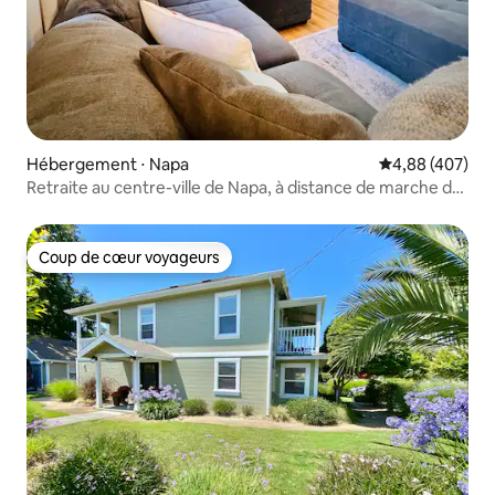
Hébergement ⋅ Napa
Évaluation moy
4,88 (407)
Retraite au centre-ville de Napa, à distance de marche de
Main St.
Coup de cœur voyageurs
Coup de cœur voyageurs