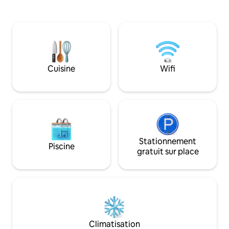
chambres, de deux
pouvons accueillir 5 adultes + 2-
élégantes avec pl
3 enfants. Maison calme et spacieuse
bureaux à distance
nichée dans les séquoias sur 1/2 acre
Profitez d'un bar d
Pâtisseries gratuites de la boulangerie
d'une cuisine de ch
locale Draps, serviettes, peignoirs de spa
jeux à couper le souffle. À l'
et articles de toilette fournis Café, thé et
une vaste terrasse
sucre gratuits Énormes terrasses
Cuisine
Wifi
brasero et salon 
extérieures avec 3 espaces salon, table à
le luxe de la régio
manger, foyer Corn-hole, jenga géant et
Vista !
jeux de société Livres pour enfants, jeux
et articles pour bébés
Stationnement
Piscine
gratuit sur place
Climatisation