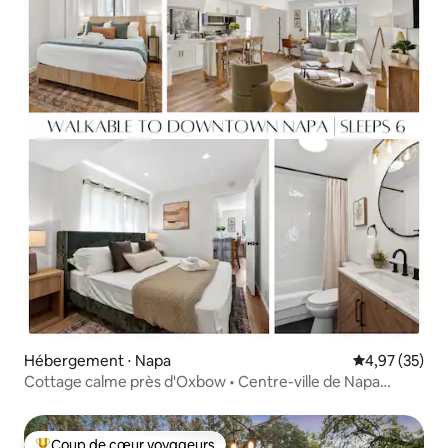
Hébergement ⋅ Napa
Évaluation mo
4,97 (35)
Cottage calme près d'Oxbow • Centre-ville de Napa
accessible à pied
Coup de cœur voyageurs