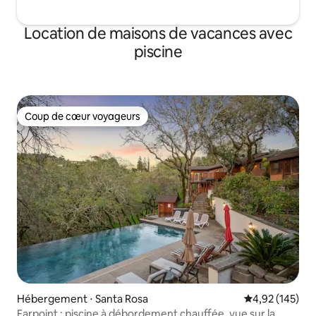
Location de maisons de vacances avec
piscine
Coup de cœur voyageurs
Coup de cœur voyageurs
Hébergement ⋅ Santa Rosa
Évaluation moy
4,92 (145)
Farpoint : piscine à débordement chauffée, vue sur la