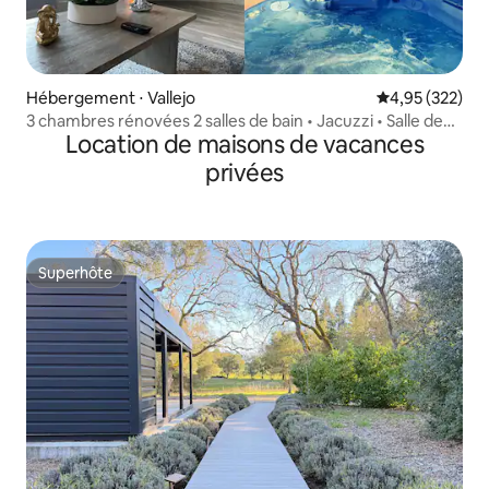
Hébergement ⋅ Vallejo
Évaluation moy
4,95 (322)
3 chambres rénovées 2 salles de bain • Jacuzzi • Salle de
Location de maisons de vacances
jeux • Vue épique
privées
Superhôte
Superhôte