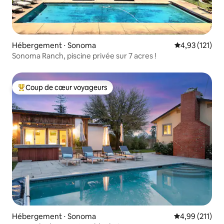
Hébergement ⋅ Sonoma
Évaluation moy
4,93 (121)
Sonoma Ranch, piscine privée sur 7 acres !
Coup de cœur voyageurs
Coups de cœur voyageurs les plus appréciés
Hébergement ⋅ Sonoma
Évaluation moy
4,99 (211)