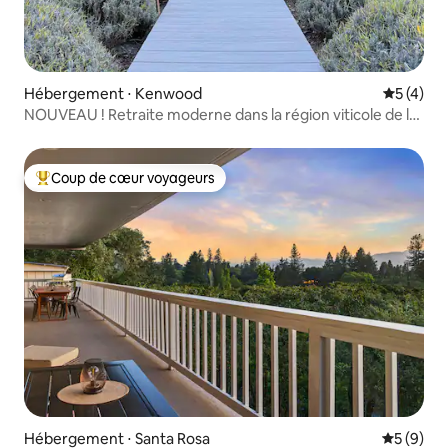
Hébergement ⋅ Kenwood
Évaluatio
5 (4)
NOUVEAU ! Retraite moderne dans la région viticole de la
vallée de Sonoma !
Coup de cœur voyageurs
Coups de cœur voyageurs les plus appréciés
Hébergement ⋅ Santa Rosa
Évaluatio
5 (9)