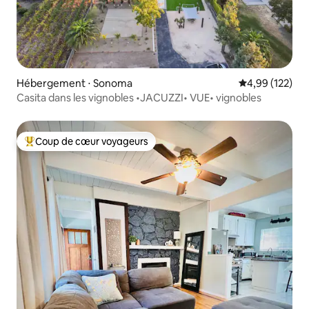
Hébergement ⋅ Sonoma
Évaluation moy
4,99 (122)
Casita dans les vignobles •JACUZZI• VUE• vignobles
Coup de cœur voyageurs
Coups de cœur voyageurs les plus appréciés