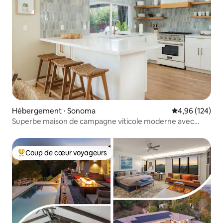
Hébergement ⋅ Sonoma
Évaluation moy
4,96 (124)
Superbe maison de campagne viticole moderne avec
piscine et pickleball
Coup de cœur voyageurs
Coups de cœur voyageurs les plus appréciés