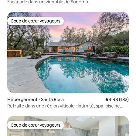
Escapade dans un vignoble de Sonoma
Coup de cœur voyageurs
Coup de cœur voyageurs
Hébergement ⋅ Santa Rosa
Évaluation moy
4,98 (132)
Retraite dans une région viticole : intimité, spa, piscine,
jeux
Coup de cœur voyageurs
Coup de cœur voyageurs