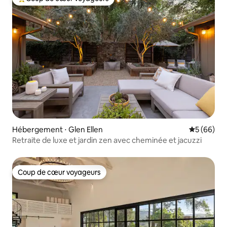
Coups de cœur voyageurs les plus appréciés
Hébergement ⋅ Glen Ellen
Évaluation
5 (66)
Retraite de luxe et jardin zen avec cheminée et jacuzzi
Coup de cœur voyageurs
Coup de cœur voyageurs