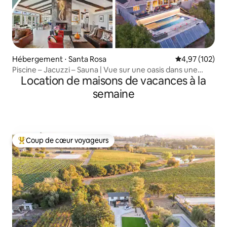
Hébergement ⋅ Santa Rosa
Évaluation moy
4,97 (102)
Piscine – Jacuzzi – Sauna | Vue sur une oasis dans une
Location de maisons de vacances à la
région viticole
semaine
Coup de cœur voyageurs
Coups de cœur voyageurs les plus appréciés