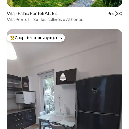
Villa ⋅ Palaia Penteli Attikis
Évaluation
5 (23)
Villa Penteli – Sur les collines d'Athènes
Coup de cœur voyageurs
Coups de cœur voyageurs les plus appréciés