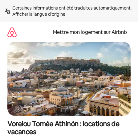
Aller
Certaines informations ont été traduites automatiquement. 
directement
Afficher la langue d'origine
au
contenu
Mettre mon logement sur Airbnb
Voreíou Toméa Athinón : locations de
vacances