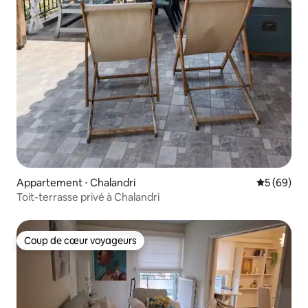
Appartement ⋅ Chalandri
Évaluation
5 (69)
Toit-terrasse privé à Chalandri
Coup de cœur voyageurs
Coup de cœur voyageurs