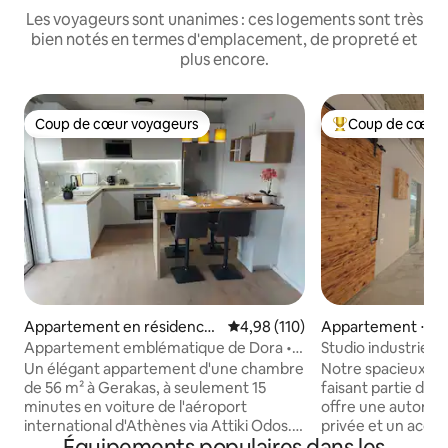
Les voyageurs sont unanimes : ces logements sont très
bien notés en termes d'emplacement, de propreté et
plus encore.
Coup de cœur voyageurs
Coup de cœur 
Coup de cœur voyageurs
Coups de cœur vo
Appartement en résidence
Évaluation moyenne sur la base 
4,98 (110)
Appartement ⋅ Néo
⋅ Gerakas
Appartement emblématique de Dora •
Studio industriel a
À 15 min de l'aéroport
Un élégant appartement d'une chambre
Notre spacieux stud
de 56 m² à Gerakas, à seulement 15
faisant partie d'un
minutes en voiture de l'aéroport
offre une autonom
international d'Athènes via Attiki Odos.
privée et un accè
Équipements populaires dans les
Baigné de lumière naturelle, il dispose
d'arbres, parfaite