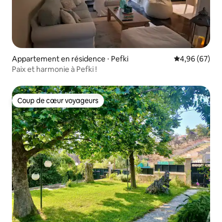
Appartement en résidence ⋅ Pefki
Évaluation mo
4,96 (67)
Paix et harmonie à Pefki !
Coup de cœur voyageurs
Coup de cœur voyageurs