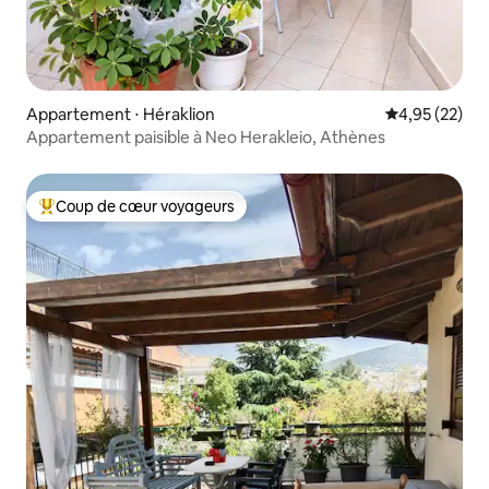
Appartement ⋅ Héraklion
Évaluation mo
4,95 (22)
Appartement paisible à Neo Herakleio, Athènes
Coup de cœur voyageurs
Coups de cœur voyageurs les plus appréciés