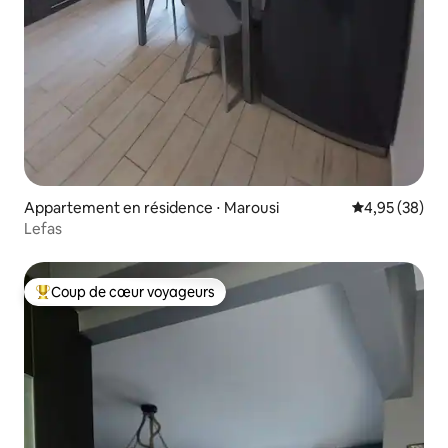
Appartement en résidence ⋅ Marousi
Évaluation mo
4,95 (38)
Lefas
Coup de cœur voyageurs
Coups de cœur voyageurs les plus appréciés