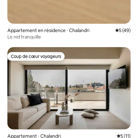
Appartement en résidence ⋅ Chalandri
Évaluation
5 (49)
Le nid tranquille
Coup de cœur voyageurs
Coup de cœur voyageurs
Appartement ⋅ Chalandri
Évaluatio
5 (11)