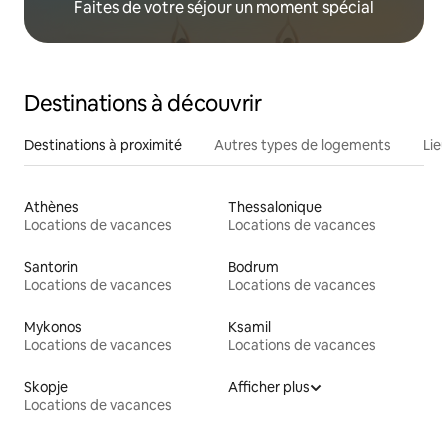
Faites de votre séjour un moment spécial
Destinations à découvrir
Destinations à proximité
Autres types de logements
Lie
Athènes
Thessalonique
Locations de vacances
Locations de vacances
Santorin
Bodrum
Locations de vacances
Locations de vacances
Mykonos
Ksamil
Locations de vacances
Locations de vacances
Skopje
Afficher plus
Locations de vacances