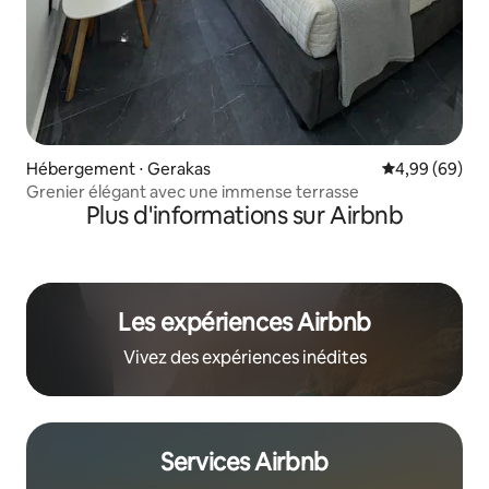
Hébergement ⋅ Gerakas
Évaluation mo
4,99 (69)
Grenier élégant avec une immense terrasse
Plus d'informations sur Airbnb
Les expériences Airbnb
Vivez des expériences inédites
Services Airbnb