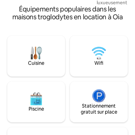
luxueusement am
Équipements populaires dans les
située au cœur d'
aux dômes bleus 
maisons troglodytes en location à Oia
offre un point de 
vue imprenable sur
couchers de soleil
piscine privée ext
escapade romanti
famille, pouvant ac
5 personnes, il in
Santorin avec son
Cuisine
Wifi
emplacement privi
Stationnement
Piscine
gratuit sur place