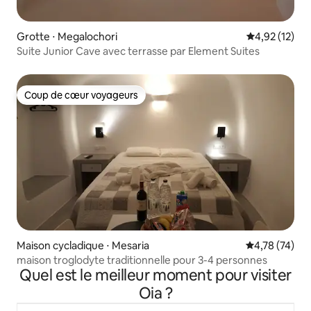
Grotte ⋅ Megalochori
Évaluation mo
4,92 (12)
Suite Junior Cave avec terrasse par Element Suites
Coup de cœur voyageurs
Coup de cœur voyageurs
Maison cycladique ⋅ Mesaria
Évaluation mo
4,78 (74)
maison troglodyte traditionnelle pour 3-4 personnes
Quel est le meilleur moment pour visiter
Oia ?