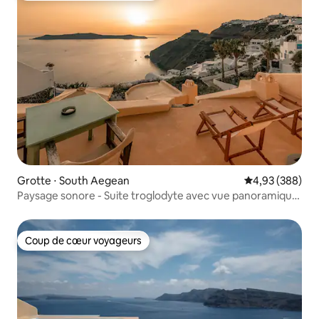
Grotte ⋅ South Aegean
Évaluation moy
4,93 (388)
Paysage sonore - Suite troglodyte avec vue panoramique
sur la mer
Coup de cœur voyageurs
Coup de cœur voyageurs