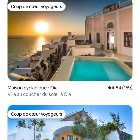
Coup de cœur voyageurs
Coup de cœur voyageurs
Maison cycladique ⋅ Oia
Évaluation moy
4,84 (159)
Villa au coucher du soleil à Oia
Coup de cœur voyageurs
Coup de cœur voyageurs