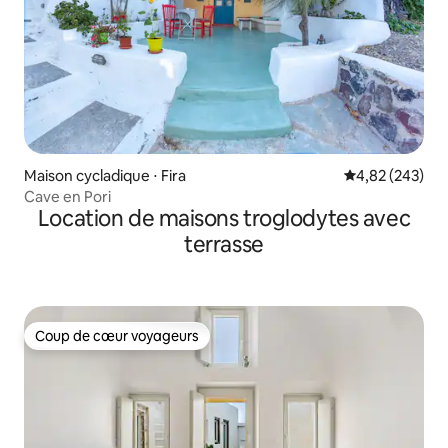
Maison cycladique ⋅ Fira
Évaluation moy
4,82 (243)
Cave en Pori
Location de maisons troglodytes avec
terrasse
Coup de cœur voyageurs
Coup de cœur voyageurs