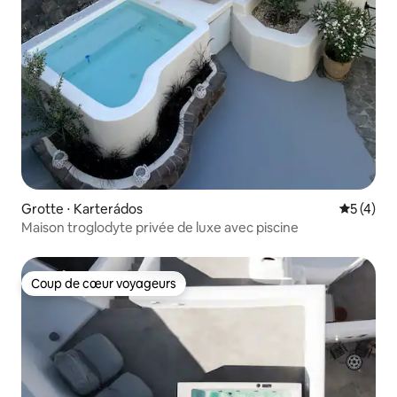
Grotte ⋅ Karterádos
Évaluatio
5 (4)
Maison troglodyte privée de luxe avec piscine
Coup de cœur voyageurs
Coup de cœur voyageurs