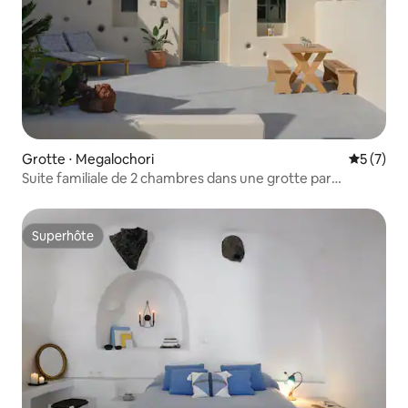
Grotte ⋅ Megalochori
Évaluatio
5 (7)
Suite familiale de 2 chambres dans une grotte par
Element Cave Suites
Superhôte
Superhôte