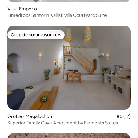
Villa ⋅ Emporio
Timedrops Santorin Kallisti villa Courtyard Suite
Coup de cœur voyageurs
Coup de cœur voyageurs
Grotte ⋅ Megalochori
Évaluation
5 (17)
Superior Family Cave Apartment by Elements Suites