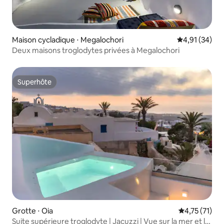
Maison cycladique ⋅ Megalochori
Évaluation mo
4,91 (34)
Deux maisons troglodytes privées à Megalochori
Superhôte
Superhôte
Grotte ⋅ Oia
Évaluation mo
4,75 (71)
Suite supérieure troglodyte | Jacuzzi | Vue sur la mer et le