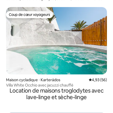
coucher de soleil
Coup de cœur voyageurs
Coup de cœur voyageurs
Maison cycladique ⋅ Karterádos
Évaluation mo
4,93 (56)
Villa White Occhio avec jacuzzi chauffé
Location de maisons troglodytes avec
lave-linge et sèche-linge