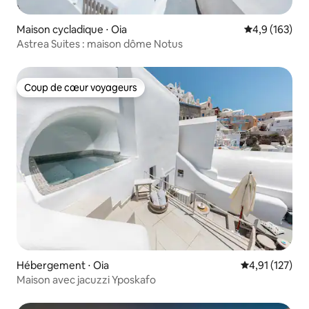
Maison cycladique ⋅ Oia
Évaluation mo
4,9 (163)
Astrea Suites : maison dôme Notus
Coup de cœur voyageurs
Coup de cœur voyageurs
Hébergement ⋅ Oia
Évaluation moy
4,91 (127)
Maison avec jacuzzi Yposkafo