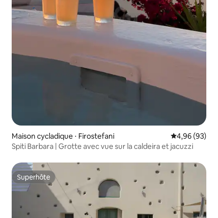
Maison cycladique ⋅ Firostefani
Évaluation mo
4,96 (93)
Spiti Barbara | Grotte avec vue sur la caldeira et jacuzzi
Superhôte
Superhôte