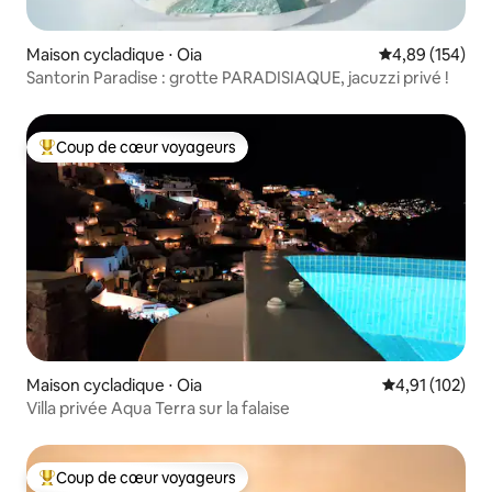
Maison cycladique ⋅ Oia
Évaluation moy
4,89 (154)
Santorin Paradise : grotte PARADISIAQUE, jacuzzi privé !
Coup de cœur voyageurs
Coups de cœur voyageurs les plus appréciés
Maison cycladique ⋅ Oia
Évaluation moy
4,91 (102)
Villa privée Aqua Terra sur la falaise
Coup de cœur voyageurs
Coups de cœur voyageurs les plus appréciés