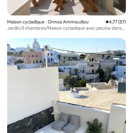
Maison cycladique ⋅ Ormos Ammoudiou
Évaluation mo
4,77 (57)
Jardin/3 chambres/Maison cycladique avec piscine dans
une grotte, vue sur le coucher du soleil