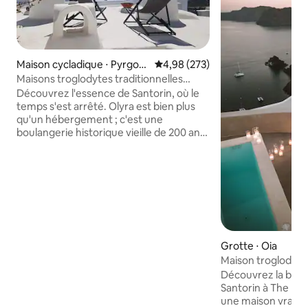
Maison cycladique ⋅ Pyrgos
Évaluation moyenne sur la base 
4,98 (273)
Kallistis
Maisons troglodytes traditionnelles
d'Olyra
Découvrez l'essence de Santorin, où le
temps s'est arrêté. Olyra est bien plus
qu'un hébergement ; c'est une
boulangerie historique vieille de 200 ans,
soigneusement réaménagée pour en
faire un havre d'élégance au cœur du
village médiéval de Pyrgos. Réveillez-
vous dans des chambres creusées dans
la roche et laissez-vous envoûter par la
magie du coucher de soleil depuis notre
toit privé, avec toute la mer Égée qui
s'étend à vos pieds. Ici, l’hospitalité
Grotte ⋅ Oia
chaleureuse de Dimitra et l’âme paisible
Maison troglodyte
du village créent l’expérience même que
Spitia Santorini
Découvrez la bea
d’autres ne trouvent que sur des
Santorin à The Bl
photos.
une maison vraim