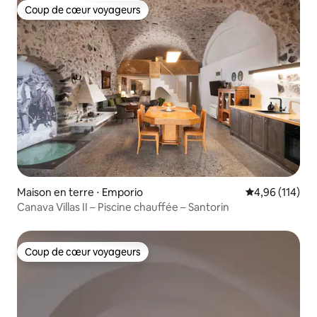
Coup de cœur voyageurs
Coup de cœur voyageurs
Maison en terre ⋅ Emporio
Évaluation moy
4,96 (114)
Canava Villas II – Piscine chauffée – Santorin
Coup de cœur voyageurs
Coup de cœur voyageurs