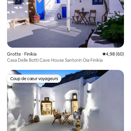
Grotte ⋅ Finikia
Évaluation mo
4,98 (60)
Casa Delle Botti Cave House Santorin Oia Finikia
Coup de cœur voyageurs
Coup de cœur voyageurs