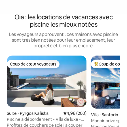
Oia : les locations de vacances avec
piscine les mieux notées
Les voyageurs approuvent : ces maisons avec piscine
sont très bien notées pour leur emplacement, leur
propreté et bien plus encore.
Coup de cœur voyageurs
Coup de cœur 
Coup de cœur voyageurs
Coups de cœur vo
Suite ⋅ Pyrgos Kallistis
Évaluation moyenne sur la base 
4,96 (200)
Villa ⋅ Santorin
Piscine à débordement • Villa de luxe •
Manoir privé spect
Vue sur la mer
Profitez de couchers de soleil à couper
voiture incluse *
Mansion Kyani est u