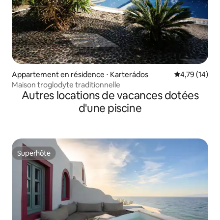
Appartement en résidence ⋅ Karterádos
Évaluation mo
4,79 (14)
Maison troglodyte traditionnelle
Autres locations de vacances dotées
d'une piscine
Superhôte
Superhôte