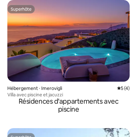
Superhôte
Superhôte
Hébergement ⋅ Imerovigli
Évaluatio
5 (4)
Villa avec piscine et jacuzzi
Résidences d'appartements avec
piscine