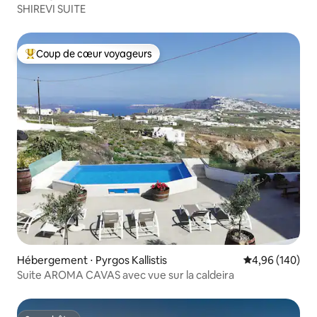
SHIREVI SUITE
Coup de cœur voyageurs
Coups de cœur voyageurs les plus appréciés
Hébergement ⋅ Pyrgos Kallistis
Évaluation moy
4,96 (140)
Suite AROMA CAVAS avec vue sur la caldeira