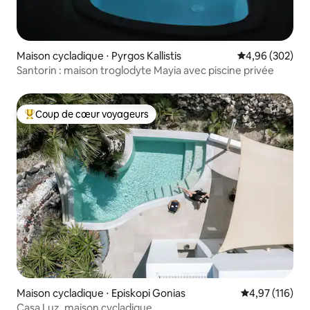
Maison cycladique ⋅ Pyrgos Kallistis
Évaluation moy
4,96 (302)
Santorin : maison troglodyte Mayia avec piscine privée
Coup de cœur voyageurs
Coups de cœur voyageurs les plus appréciés
Maison cycladique ⋅ Episkopi Gonias
Évaluation moy
4,97 (116)
Casa Luz, maison cycladique