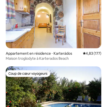
Appartement en résidence ⋅ Karterádos
Évaluation moy
4,83 (177)
Maison troglodyte à Karterados Beach
Coup de cœur voyageurs
Coup de cœur voyageurs