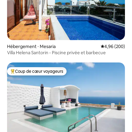
Hébergement ⋅ Mesaria
Évaluation moy
4,96 (200)
Villa Helena Santorin - Piscine privée et barbecue
Coup de cœur voyageurs
Coups de cœur voyageurs les plus appréciés