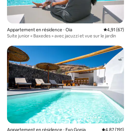
Appartement en résidence ⋅ Oia
Évaluation mo
4,91 (67)
Suite junior « Baxedes » avec jacuzzi et vue sur le jardin
Appartement en résidence ⋅ Exo Gonia
Évaluation moy
4,87 (191)