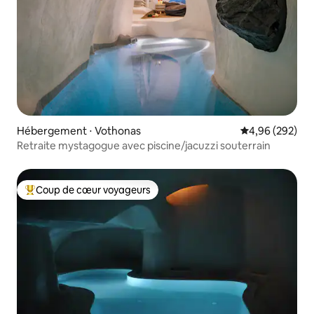
Hébergement ⋅ Vothonas
Évaluation moy
4,96 (292)
Retraite mystagogue avec piscine/jacuzzi souterrain
Coup de cœur voyageurs
Coups de cœur voyageurs les plus appréciés