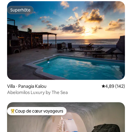
Superhôte
Superhôte
Villa ⋅ Panagia Kalou
Évaluation moy
4,89 (142)
Abelomilos Luxury by The Sea
Coup de cœur voyageurs
Coups de cœur voyageurs les plus appréciés