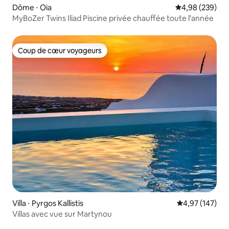
Dôme ⋅ Oia
Évaluation moy
4,98 (239)
MyBoZer Twins Iliad Piscine privée chauffée toute l'année
Coup de cœur voyageurs
Coup de cœur voyageurs
Villa ⋅ Pyrgos Kallistis
Évaluation moy
4,97 (147)
Villas avec vue sur Martynou