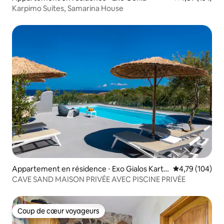
Karpimo Suites, Samarina House
Appartement en résidence ⋅ Exo Gialos Karte
Évaluation moy
4,79 (104)
radou
CAVE SAND MAISON PRIVÉE AVEC PISCINE PRIVÉE
Coup de cœur voyageurs
Coup de cœur voyageurs