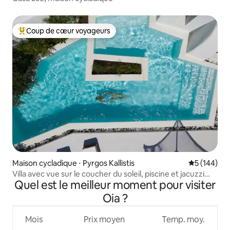
Coup de cœur voyageurs
Coups de cœur voyageurs les plus appréciés
Maison cycladique ⋅ Pyrgos Kallistis
Évaluation 
5 (144)
Villa avec vue sur le coucher du soleil, piscine et jacuzzi
Quel est le meilleur moment pour visiter
chauffé
Oia ?
Mois
Prix moyen
Temp. moy.