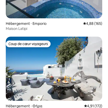
Hébergement ⋅ Emporio
Évaluation moy
4,88 (165)
Maison Latipi
Coup de cœur voyageurs
Coup de cœur voyageurs
Hébergement ⋅ Θήρα
Évaluation moy
4,91 (172)