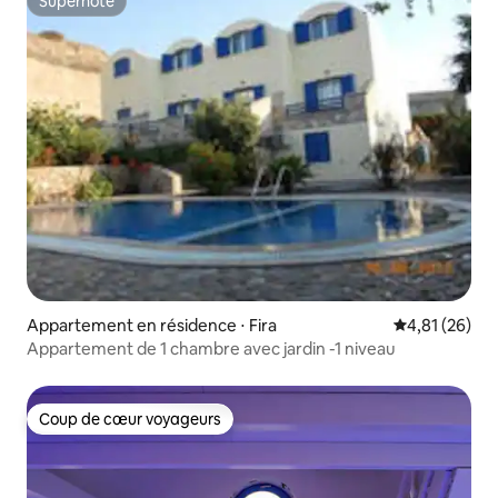
Superhôte
Superhôte
Appartement en résidence ⋅ Fira
Évaluation mo
4,81 (26)
Appartement de 1 chambre avec jardin -1 niveau
Coup de cœur voyageurs
Coup de cœur voyageurs