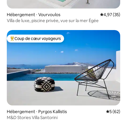
Hébergement ⋅ Vourvoulos
Évaluation mo
4,97 (35)
Villa de luxe, piscine privée, vue sur la mer Égée
Coup de cœur voyageurs
Coups de cœur voyageurs les plus appréciés
Hébergement ⋅ Pyrgos Kallistis
Évaluation
5 (62)
M&D Stories Villa Santorini