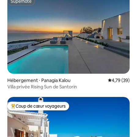
Superhôte
Superhôte
Hébergement ⋅ Panagia Kalou
Évaluation mo
4,79 (39)
Villa privée Rising Sun de Santorin
Coup de cœur voyageurs
Coups de cœur voyageurs les plus appréciés