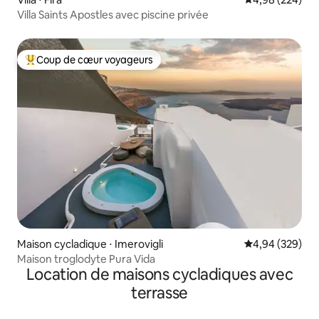
Villa Saints Apostles avec piscine privée
Coup de cœur voyageurs
Coups de cœur voyageurs les plus appréciés
Maison cycladique ⋅ Imerovigli
Évaluation moy
4,94 (329)
Maison troglodyte Pura Vida
Location de maisons cycladiques avec
terrasse