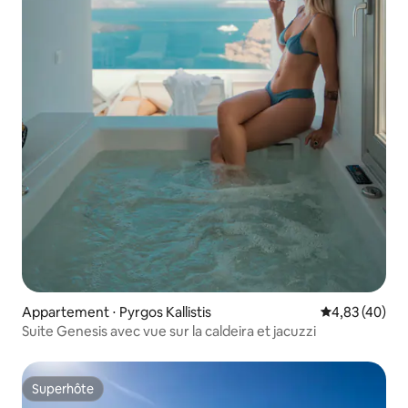
Appartement ⋅ Pyrgos Kallistis
Évaluation mo
4,83 (40)
Suite Genesis avec vue sur la caldeira et jacuzzi
Superhôte
Superhôte