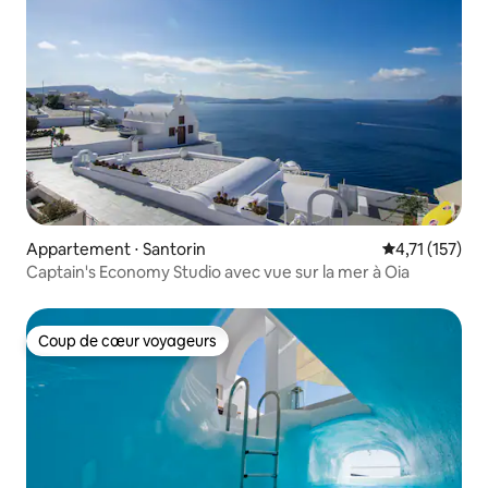
Appartement ⋅ Santorin
Évaluation mo
4,71 (157)
Captain's Economy Studio avec vue sur la mer à Oia
Coup de cœur voyageurs
Coup de cœur voyageurs