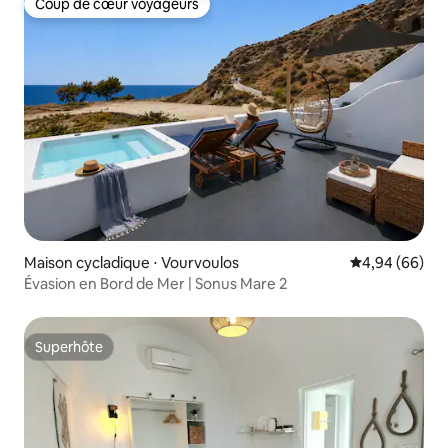
Coup de cœur voyageurs
Coup de cœur voyageurs
Maison cycladique ⋅ Vourvoulos
Évaluation mo
4,94 (66)
Évasion en Bord de Mer | Sonus Mare 2
Superhôte
Superhôte