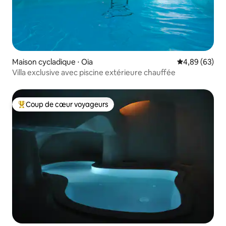
Maison cycladique ⋅ Oia
Évaluation mo
4,89 (63)
Villa exclusive avec piscine extérieure chauffée
Coup de cœur voyageurs
Coups de cœur voyageurs les plus appréciés