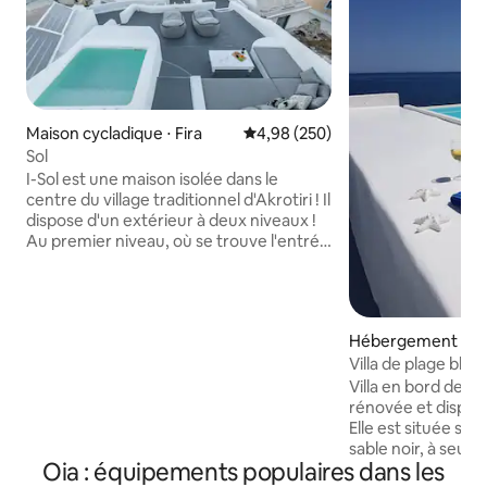
Maison cycladique ⋅ Fira
Évaluation moyenne sur la base 
4,98 (250)
Sol
I-Sol est une maison isolée dans le
centre du village traditionnel d'Akrotiri ! Il
dispose d'un extérieur à deux niveaux !
Au premier niveau, où se trouve l'entrée
de la maison, vous pouvez vous
détendre sur le canapé-lit en regardant
la vue sur la caldeira! Au deuxième
niveau, vous profiterez du soleil et d'une
Hébergement ⋅ Oi
vue à 270 degrés, y compris le volcan
Villa de plage bleu 
pour vous détendre dans de nombreux
et vue sur le couch
choix tels que le jacuzzi ou les grands
Villa en bord de me
chaises longues ou un canapé ou des
rénovée et dispose
chaises longues de style Acapulco. À
Elle est située su
l'intérieur de la maison se trouve une
sable noir, à seul
Oia : équipements populaires dans les
cuisine entièrement équipée, une salle
voiture du célèbre