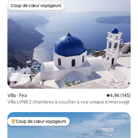
Coup de cœur voyageurs
Coup de cœur voyageurs
Villa ⋅ Fira
Évaluation moy
4,96 (145)
Villa LVNB 2 chambres à coucher à vue unique à Imerovigli
Coup de cœur voyageurs
Coups de cœur voyageurs les plus appréciés