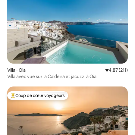
Villa ⋅ Oia
Évaluation moy
4,87 (211)
Villa avec vue sur la Caldeira et jacuzzi à Oia
Coup de cœur voyageurs
Coups de cœur voyageurs les plus appréciés