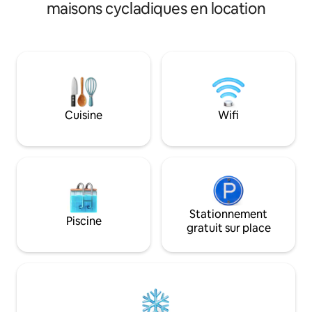
de bain et deux chambres !
vérandas privées, a
maisons cycladiques en location
vues sur le lever et
2 étages, 3 chambre
cuisine entièremen
plage, parking. Es
la foule, comme par
autres maisons, Is
Blue,Eternity,Sere
Blue,Secret Garden
Cuisine
Wifi
trouve juste à côt
Stationnement
Piscine
gratuit sur place