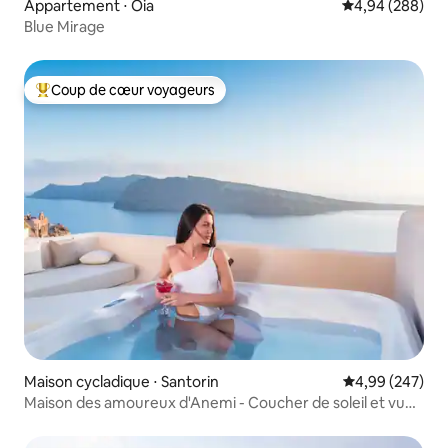
Appartement ⋅ Oia
Évaluation moy
4,94 (288)
Blue Mirage
Coup de cœur voyageurs
Coups de cœur voyageurs les plus appréciés
Maison cycladique ⋅ Santorin
Évaluation moy
4,99 (247)
Maison des amoureux d'Anemi - Coucher de soleil et vue
sur la mer