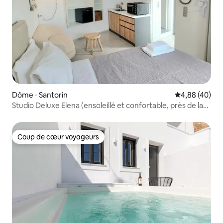
Dôme ⋅ Santorin
Évaluation mo
4,88 (40)
Studio Deluxe Elena (ensoleillé et confortable, près de la
caldeira)
Coup de cœur voyageurs
Coup de cœur voyageurs