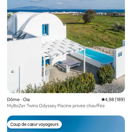
Dôme ⋅ Oia
Évaluation moy
4,98 (189)
MyBoZer Twins Odyssey Piscine privée chauffée
Coup de cœur voyageurs
Coup de cœur voyageurs