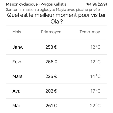
Maison cycladique ⋅ Pyrgos Kallistis
Évaluation moy
4,96 (299)
Santorin : maison troglodyte Mayia avec piscine privée
Quel est le meilleur moment pour visiter
Oia ?
Mois
Prix moyen
Temp. moy.
Janv.
258 €
12 °C
Févr.
266 €
12 °C
Mars
226 €
14 °C
Avr.
202 €
17 °C
Mai
261 €
22 °C