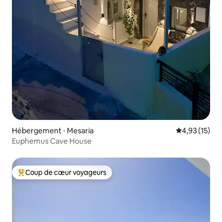
Hébergement ⋅ Mesaria
Évaluation mo
4,93 (15)
Euphemus Cave House
Coup de cœur voyageurs
Coups de cœur voyageurs les plus appréciés