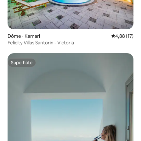
Dôme ⋅ Kamari
Évaluation mo
4,88 (17)
Felicity Villas Santorin - Victoria
Superhôte
Superhôte