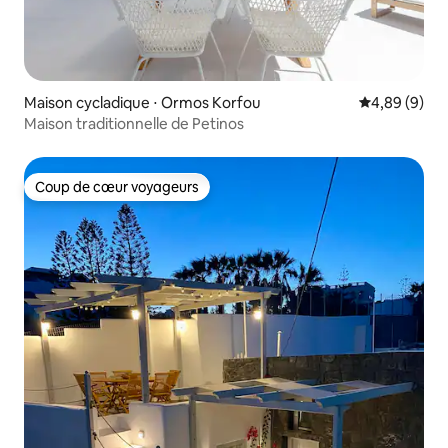
Maison cycladique ⋅ Ormos Korfou
Évaluation m
4,89 (9)
Maison traditionnelle de Petinos
Coup de cœur voyageurs
Coup de cœur voyageurs