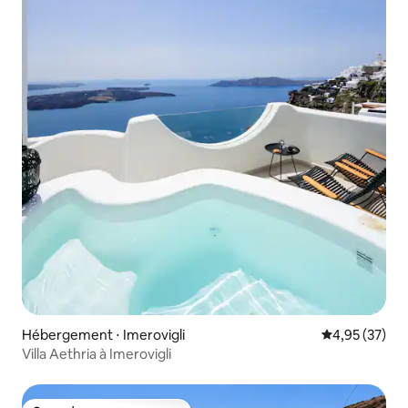
Hébergement ⋅ Imerovigli
Évaluation mo
4,95 (37)
Villa Aethria à Imerovigli