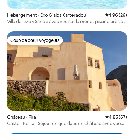
Hébergement ⋅ Exo Gialos Karteradou
Évaluation mo
4,96 (26)
Villa de luxe « Sand » avec vue sur la mer et piscine près de
la plage !
Coup de cœur voyageurs
Coup de cœur voyageurs
Château ⋅ Fira
Évaluation mo
4,85 (67)
Castelli Porta - Séjour unique dans un château avec vue
sur la mer