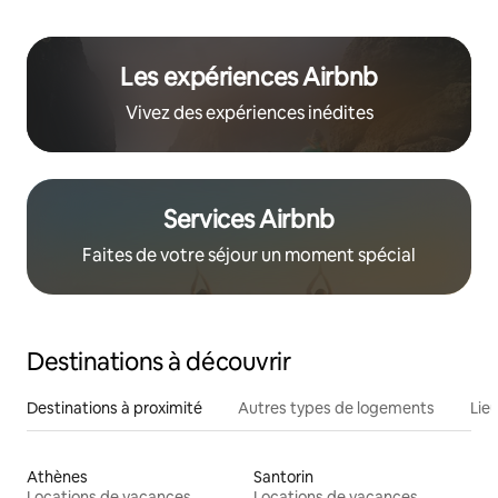
Les expériences Airbnb
Vivez des expériences inédites
Services Airbnb
Faites de votre séjour un moment spécial
Destinations à découvrir
Destinations à proximité
Autres types de logements
Lie
Athènes
Santorin
Locations de vacances
Locations de vacances