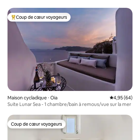
Coup de cœur voyageurs
Coups de cœur voyageurs les plus appréciés
Maison cycladique ⋅ Oia
Évaluation mo
4,95 (64)
Suite Lunar Sea - 1 chambre/bain à remous/vue sur la mer
Coup de cœur voyageurs
Coup de cœur voyageurs