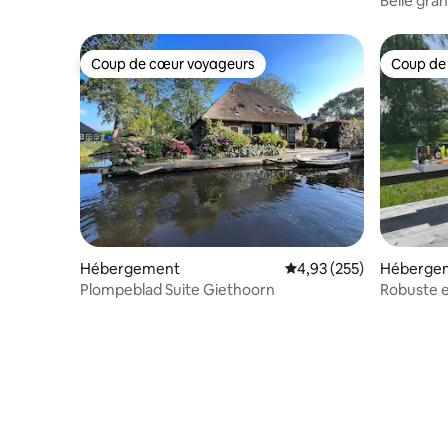
Belle gra
Coup de cœur voyageurs
Coup de
Coup de cœur voyageurs
Coup de
Hébergement
Évaluation moyenne sur 
4,93 (255)
Héberge
Plompeblad Suite Giethoorn
Robuste e
et sauna, 