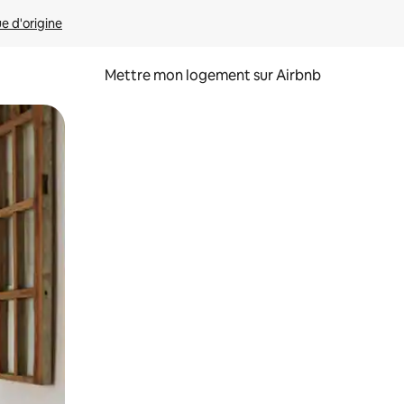
ue d'origine
Mettre mon logement sur Airbnb
sant glisser.