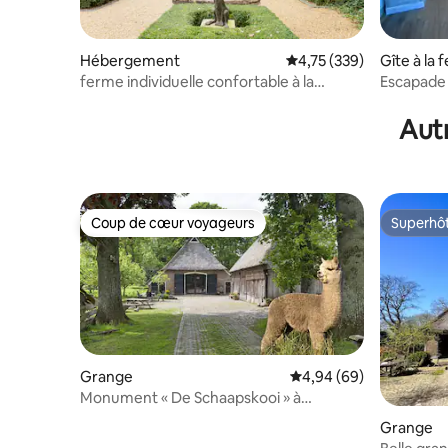
Hébergement
Évaluation moyenne sur
4,75 (339)
Gîte à la 
ferme individuelle confortable à la
Escapade 
campagne
Autr
Coup de cœur voyageurs
Superhô
Coup de cœur voyageurs
Superhô
Grange
Évaluation moyenne sur
4,94 (69)
Monument « De Schaapskooi » à
Oosterhesselen
Grange