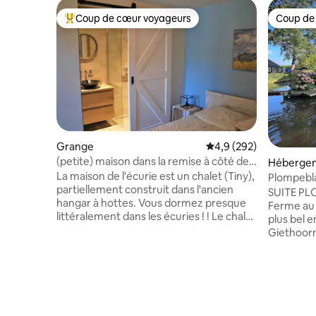
Coup de cœur voyageurs
Coup de
Coups de cœur voyageurs les plus appréciés
Coup de
Grange
Évaluation moyenne sur
4,9 (292)
(petite) maison dans la remise à côté des
Héberge
écuries
La maison de l'écurie est un chalet (Tiny),
partiellement construit dans l'ancien
SUITE P
hangar à hottes. Vous dormez presque
Ferme au 
littéralement dans les écuries ! ! Le chalet
plus bel e
offre de l'intimité et dispose de sa propre
Giethoorn
terrasse (également couverte). Votre
terrasse priv
terrasse est adjacente à un lactosérum
Plompebla
où les chevaux peuvent se tenir debout.
classique 
Si vous voulez, vous pouvez également
de bain d
apporter votre propre cheval et le
et douche 
ranger avec nous (à l'intérieur et/ou à
chambre 