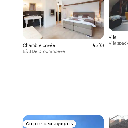
Villa
Villa spac
Chambre privée
Évaluation moyenn
5 (6)
B&B De Droomhoeve
Coup de cœur voyageurs
Coup de cœur voyageurs