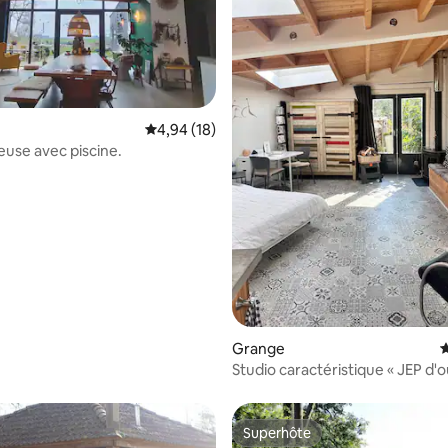
Évaluation moyenne sur la base de 18 comme
4,94 (18)
ieuse avec piscine.
e sur la base de 6 commentaires : 5 sur 5
Grange
É
Studio caractéristique « JEP d
kippenschuur »
Superhôte
Superhôte