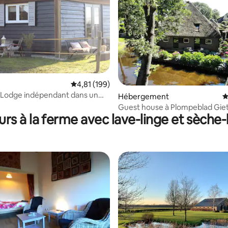
Évaluation moyenne sur la base de 199 comme
4,81 (199)
 Lodge indépendant dans un
 la base de 24 commentaires : 4,88 sur 5
Hébergement
É
tique
Guest house à Plompeblad Gie
urs à la ferme avec lave-linge et sèche-