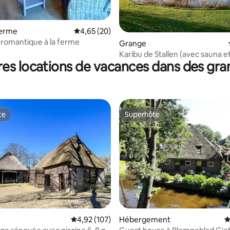
 la base de 339 commentaires : 4,75 sur 5
ferme
Évaluation moyenne sur la base de 20 commen
4,65 (20)
romantique à la ferme
Grange
Karibu de Stallen (avec sauna 
es locations de vacances dans des gr
à vapeur)
te
Superhôte
te
Superhôte
 la base de 69 commentaires : 4,94 sur 5
Évaluation moyenne sur la base de 107 comme
4,92 (107)
Hébergement
É