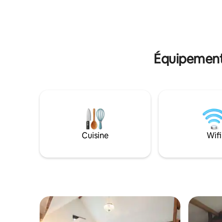
l'extérieur). Nieuwleusen est situé dans
ressorts k
la vallée du combat avec des villages tels
une cuisi
que Dalfsen et Ommen. Le centre de
induction et 
Zwolle est à 15 minutes en voiture,
location d
Giethoorn à une demi-heure.
devant la 
Équipements
Cuisine
Wifi