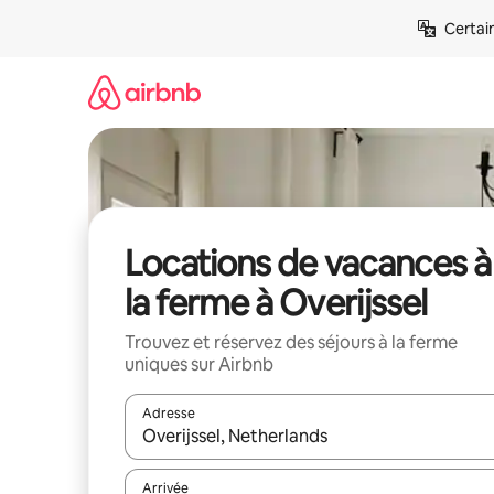
Aller
Certai
directement
au
contenu
Locations de vacances à
la ferme à Overijssel
Trouvez et réservez des séjours à la ferme
uniques sur Airbnb
Adresse
Lorsque les résultats s'affichent, utilisez les flèc
Arrivée