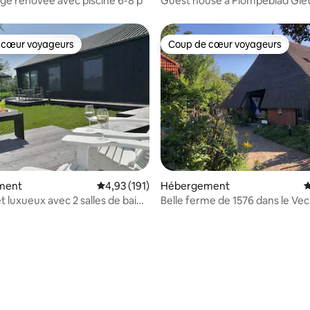
nge rénovée avec piscine 6-8 p
Guest house à Plompeblad Gie
 cœur voyageurs
Coup de cœur voyageurs
 cœur voyageurs
Coup de cœur voyageurs
la base de 255 commentaires : 4,93 sur 5
ment
Évaluation moyenne sur la base de 191 comme
4,93 (191)
Hébergement
É
t luxueux avec 2 salles de bains
Belle ferme de 1576 dans le Vec
près de Zwolle.