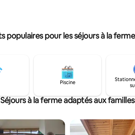
ing-size et sur le niveau divisé,
ne complète avec plaque à
lave-vaisselle. Avec la
'un bateau électrique juste
porte !
 populaires pour les séjours à la ferme 
Stationn
Piscine
su
Séjours à la ferme adaptés aux familles