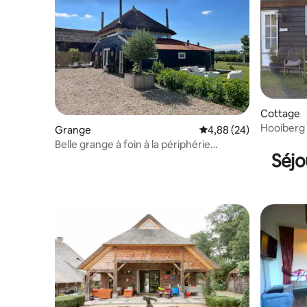
Cottage
Hooiberg
Grange
Évaluation moyenne sur
4,88 (24)
cadre rus
Belle grange à foin à la périphérie
Séjo
d'Ommen.