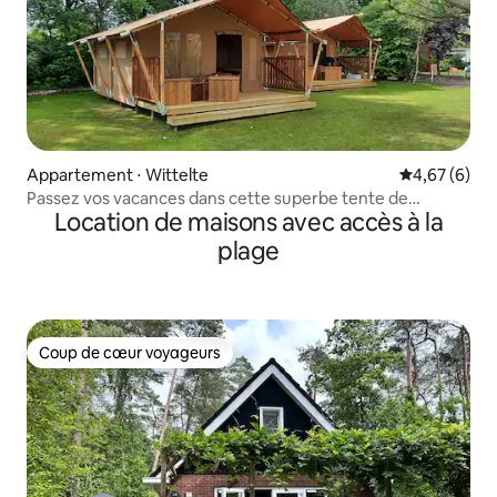
Appartement ⋅ Wittelte
Évaluation m
4,67 (6)
Passez vos vacances dans cette superbe tente de
Location de maisons avec accès à la
glamping.
plage
Coup de cœur voyageurs
Coup de cœur voyageurs