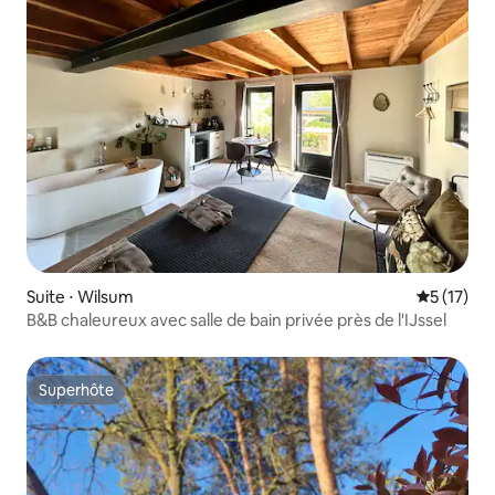
Suite ⋅ Wilsum
Évaluation
5 (17)
B&B chaleureux avec salle de bain privée près de l'IJssel
Superhôte
Superhôte