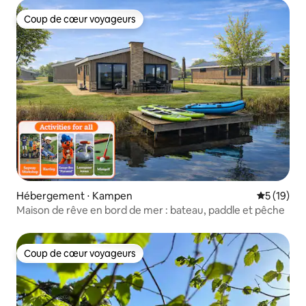
Coup de cœur voyageurs
Coup de cœur voyageurs
Hébergement ⋅ Kampen
Évaluation
5 (19)
Maison de rêve en bord de mer : bateau, paddle et pêche
Coup de cœur voyageurs
Coup de cœur voyageurs