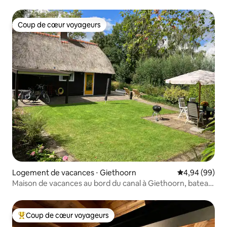
Coup de cœur voyageurs
Coup de cœur voyageurs
Logement de vacances ⋅ Giethoorn
Évaluation mo
4,94 (99)
Maison de vacances au bord du canal à Giethoorn, bateau
en supplément
Coup de cœur voyageurs
Coups de cœur voyageurs les plus appréciés