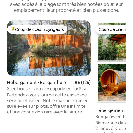
avec accès à la plage sont très bien notées pour leur
emplacement, leur propreté et bien plus encore.
Coup de cœur voyageurs
Coup de cœur vo
Coups de cœur voyageurs les plus appréciés
Coup de cœur vo
Hébergement ⋅ Bergentheim
Évaluation moyenne sur la ba
5 (125)
Steelhouse : votre escapade en forêt au
bord du lac
Détendez-vous lors de cette escapade
sereine et isolée. Notre maison en acier,
surélevée sur pilotis, offre une intimité
Hébergement ⋅ R
et une connexion rare avec la nature.
en
Bungalow en forêt 
Détendez-vous dans le sauna pour une
Nature
Bienvenue dans n
retraite paisible. À son point culminant
2 rénové. Cette ma
au-dessus de l'eau, un coin salon avec un