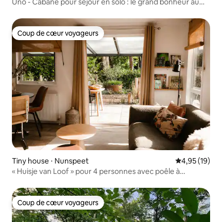
Uno - Cabane pour séjour en solo : le grand bonheur au
milieu de la nature
Coup de cœur voyageurs
Coup de cœur voyageurs
Tiny house ⋅ Nunspeet
Évaluation mo
4,95 (19)
« Huisje van Loof » pour 4 personnes avec poêle à
granulés
Coup de cœur voyageurs
Coup de cœur voyageurs