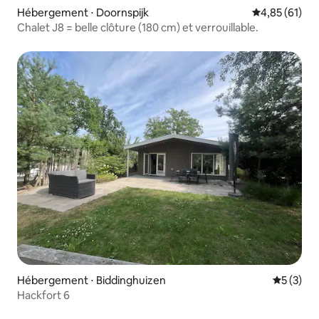
Hébergement ⋅ Doornspijk
Évaluation mo
4,85 (61)
Chalet J8 = belle clôture (180 cm) et verrouillable.
Hébergement ⋅ Biddinghuizen
Évaluatio
5 (3)
Hackfort 6