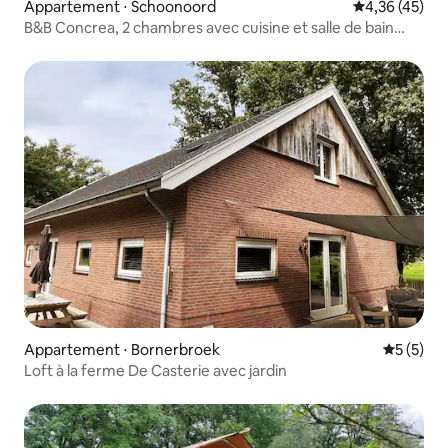
Appartement ⋅ Schoonoord
Évaluation mo
4,36 (45)
B&B Concrea, 2 chambres avec cuisine et salle de bain
privées
Appartement ⋅ Bornerbroek
Évaluatio
5 (5)
Loft à la ferme De Casterie avec jardin