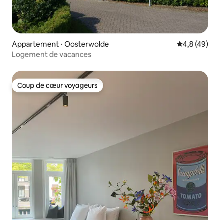
Appartement ⋅ Oosterwolde
Évaluation m
4,8 (49)
Logement de vacances
Coup de cœur voyageurs
Coup de cœur voyageurs