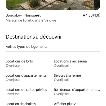
Bungalow ⋅ Nunspeet
Évaluation moy
4,83 (131)
Maison de forêt dans le Veluwe
Destinations à découvrir
Autres types de logements
Locations de lofts
Locations avec sauna
Overijssel
Overijssel
Locations d'appartements
Séjours à la ferme
Overijssel
Overijssel
Locations de suites privées
Résidences d'appartements en location
Overijssel
Overijssel
Location de chalets
Afficher plus