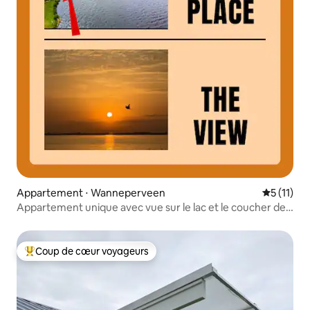
Appartement ⋅ Wanneperveen
Évaluatio
5 (11)
Appartement unique avec vue sur le lac et le coucher de
soleil
Coup de cœur voyageurs
Coups de cœur voyageurs les plus appréciés