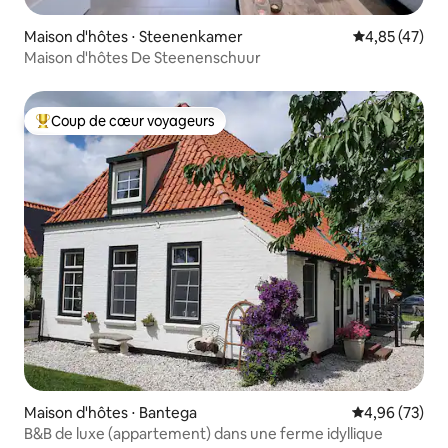
Maison d'hôtes ⋅ Steenenkamer
Évaluation mo
4,85 (47)
Maison d'hôtes De Steenenschuur
Coup de cœur voyageurs
Coups de cœur voyageurs les plus appréciés
Maison d'hôtes ⋅ Bantega
Évaluation mo
4,96 (73)
B&B de luxe (appartement) dans une ferme idyllique