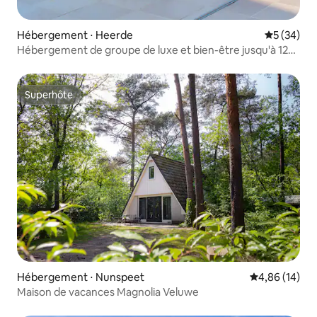
Hébergement ⋅ Heerde
Évaluation
5 (34)
Hébergement de groupe de luxe et bien-être jusqu'à 12
personnes
Superhôte
Superhôte
Hébergement ⋅ Nunspeet
Évaluation mo
4,86 (14)
Maison de vacances Magnolia Veluwe