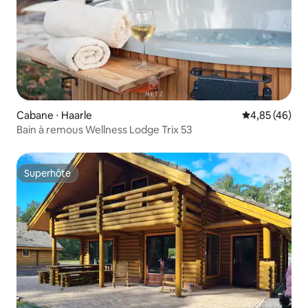
Cabane ⋅ Haarle
Évaluation mo
4,85 (46)
Bain à remous Wellness Lodge Trix 53
Superhôte
Superhôte