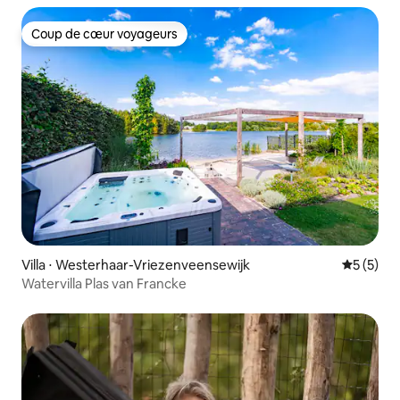
Coup de cœur voyageurs
Coup de cœur voyageurs
Villa ⋅ Westerhaar-Vriezenveensewijk
Évaluatio
5 (5)
Watervilla Plas van Francke