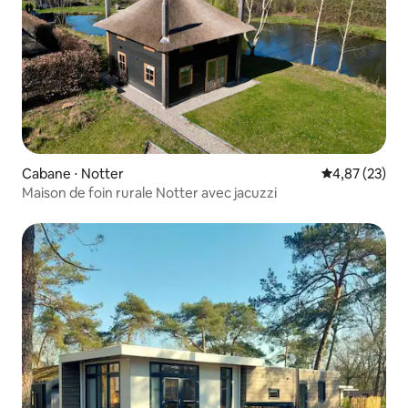
Cabane ⋅ Notter
Évaluation mo
4,87 (23)
Maison de foin rurale Notter avec jacuzzi