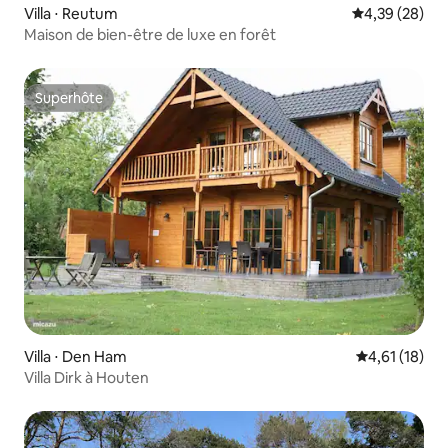
Villa ⋅ Reutum
Évaluation mo
4,39 (28)
Maison de bien-être de luxe en forêt
Superhôte
Superhôte
Villa ⋅ Den Ham
Évaluation mo
4,61 (18)
Villa Dirk à Houten