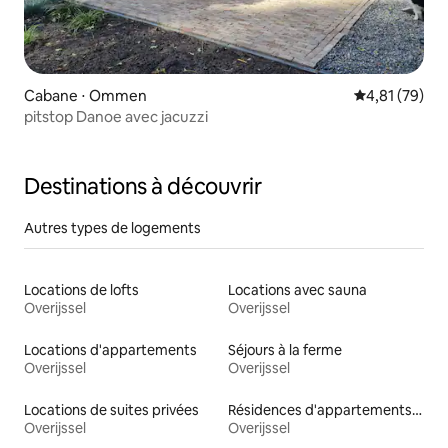
Cabane ⋅ Ommen
Évaluation mo
4,81 (79)
pitstop Danoe avec jacuzzi
Destinations à découvrir
Autres types de logements
Locations de lofts
Locations avec sauna
Overijssel
Overijssel
Locations d'appartements
Séjours à la ferme
Overijssel
Overijssel
Locations de suites privées
Résidences d'appartements en location
Overijssel
Overijssel