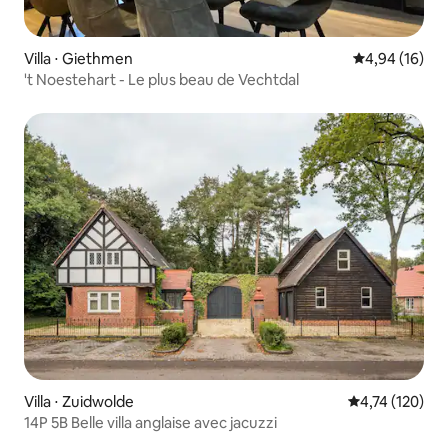
Villa ⋅ Giethmen
Évaluation mo
4,94 (16)
't Noestehart - Le plus beau de Vechtdal
Villa ⋅ Zuidwolde
Évaluation moy
4,74 (120)
14P 5B Belle villa anglaise avec jacuzzi