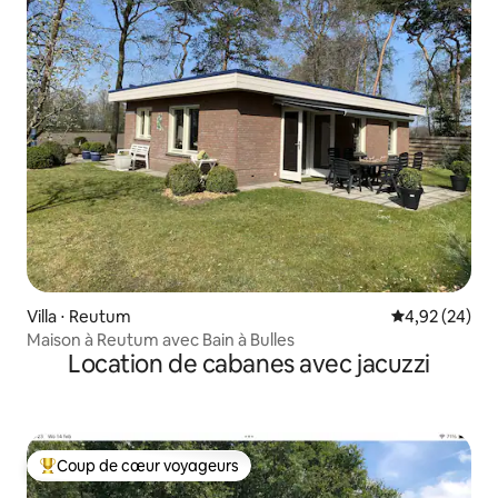
Villa ⋅ Reutum
Évaluation mo
4,92 (24)
Maison à Reutum avec Bain à Bulles
Location de cabanes avec jacuzzi
Coup de cœur voyageurs
Coups de cœur voyageurs les plus appréciés