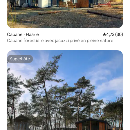
Cabane ⋅ Haarle
Évaluation mo
4,73 (30)
Cabane forestière avec jacuzzi privé en pleine nature
Superhôte
Superhôte