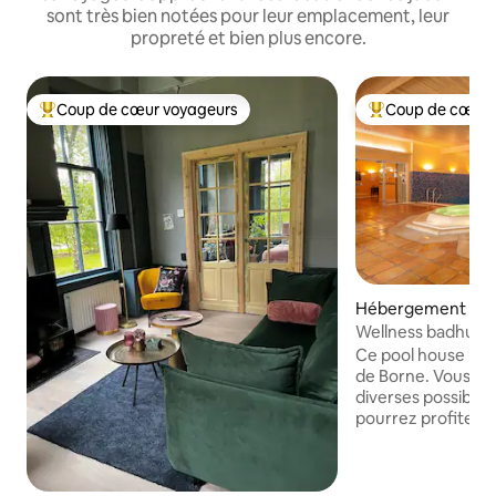
sont très bien notées pour leur emplacement, leur
propreté et bien plus encore.
Coup de cœur voyageurs
Coup de cœur 
Coups de cœur voyageurs les plus appréciés
Coups de cœur vo
Hébergement ⋅ B
Wellness badhuis i
Ce pool house uni
de Borne. Vous po
diverses possibilit
pourrez profiter d
votre tranquillité
En outre, le centre
quelques pas. La piscine est grande de