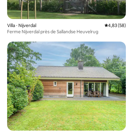
Villa ⋅ Nijverdal
Évaluation mo
4,83 (58)
Ferme Nijverdal près de Sallandse Heuvelrug