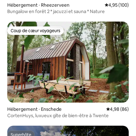
Hébergement ⋅ Rheezerveen
Évaluation moy
4,95 (100)
Bungalow en forêt 2 * jacuzzi et sauna * Nature
Coup de cœur voyageurs
Coup de cœur voyageurs
Hébergement ⋅ Enschede
Évaluation mo
4,98 (86)
CortenHuys, luxueux gîte de bien-être à Twente
Superhôte