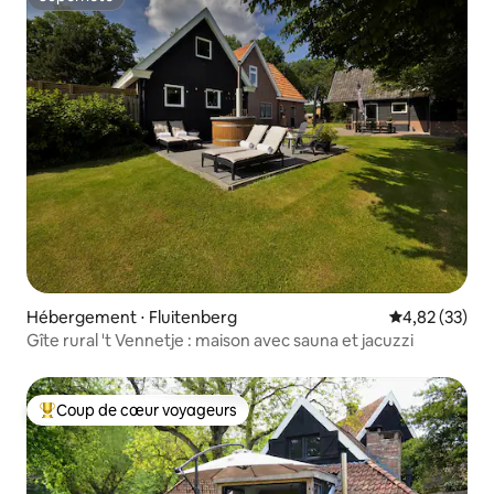
Superhôte
Hébergement ⋅ Fluitenberg
Évaluation mo
4,82 (33)
Gîte rural 't Vennetje : maison avec sauna et jacuzzi
Coup de cœur voyageurs
Coups de cœur voyageurs les plus appréciés