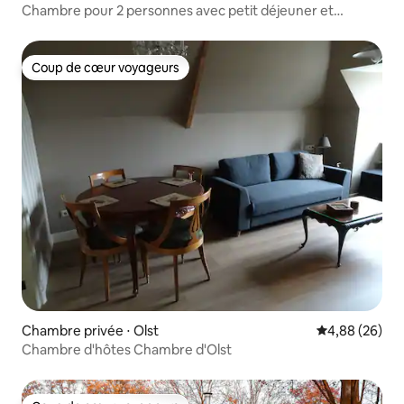
Chambre pour 2 personnes avec petit déjeuner et
climatisation, chargeur électrique pour voiture
Coup de cœur voyageurs
Coup de cœur voyageurs
Chambre privée ⋅ Olst
Évaluation mo
4,88 (26)
Chambre d'hôtes Chambre d'Olst