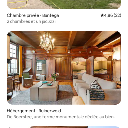
Chambre privée ⋅ Bantega
Évaluation mo
4,86 (22)
2 chambres et un jacuzzi
Hébergement ⋅ Ruinerwold
De Boerstee, une ferme monumentale dédiée au bien-
être