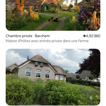
Chambre privée ⋅ Barchem
Évaluation mo
4,92 (86)
Maison d'hôtes avec entrée privée dans une ferme