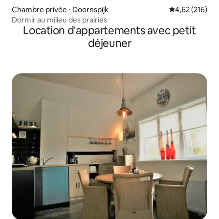
Chambre privée ⋅ Doornspijk
Évaluation moy
4,62 (216)
Dormir au milieu des prairies
Location d'appartements avec petit
déjeuner