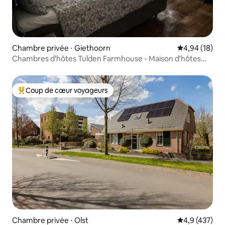
Chambre privée ⋅ Giethoorn
Évaluation mo
4,94 (18)
Chambres d'hôtes Tulden Farmhouse - Maison d'hôtes
confortable
Coup de cœur voyageurs
Coups de cœur voyageurs les plus appréciés
Chambre privée ⋅ Olst
Évaluation mo
4,9 (437)