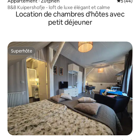
Appartement ⋅ Zutphen
Évaluation
5 (44)
B&B Kuipershofje - loft de luxe élégant et calme
Location de chambres d'hôtes avec
petit déjeuner
Superhôte
Superhôte