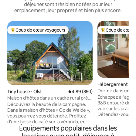
déjeuner sont très bien notées pour leur
emplacement, leur propreté et bien plus encore.
Coup de cœur voyageurs
Coup de cœur 
Coups de cœur voyageurs les plus appréciés
Coups de cœur vo
Hébergement ⋅ H
n
Dormir dans un B&
Tiny house ⋅ Olst
Évaluation moyenne sur la base 
4,89 (350)
Échappez à l'agita
Maison d'hôtes dans un cadre rural près
B&B entouré de ver
de Deventer
Découvrez la beauté de la campagne.
vue sur les prairies
Dans la maison d'hôtes « Op de Weide »,
Détendez-vous dan
vous pourrez vous détendre. Profitez
faites un plongeon
d'une tasse de café sur la véranda, en
piscine (ouverte to
Équipements populaires dans les
regardant les prairies... c'est délicieux !
par blocs de 2-3 h
Vous préférez être actif ? Enfourchez