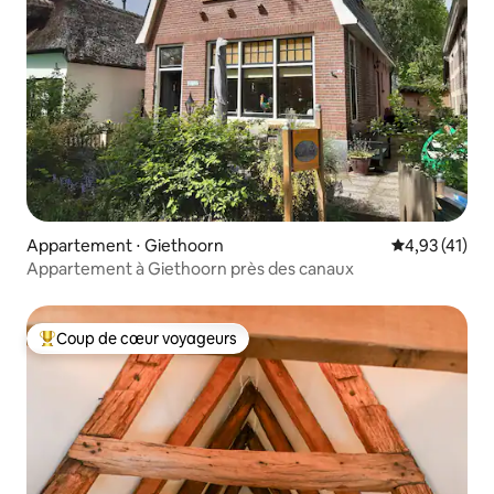
Appartement ⋅ Giethoorn
Évaluation mo
4,93 (41)
Appartement à Giethoorn près des canaux
Coup de cœur voyageurs
Coups de cœur voyageurs les plus appréciés