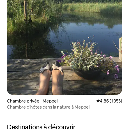
Chambre privée ⋅ Meppel
Évaluation moyen
4,86 (1 055)
Chambre d'hôtes dans la nature à Meppel
Destinations à découvrir