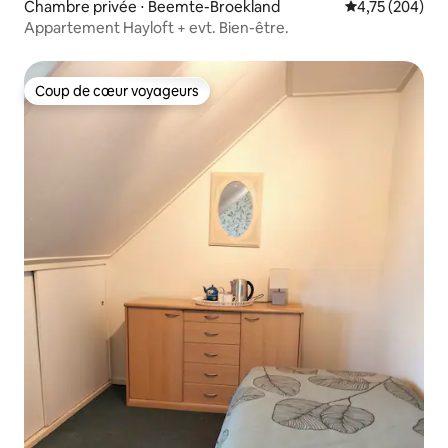
Chambre privée ⋅ Beemte-Broekland
Évaluation moy
4,75 (204)
Appartement Hayloft + evt. Bien-être.
Coup de cœur voyageurs
Coup de cœur voyageurs