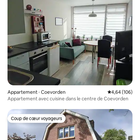
Appartement ⋅ Coevorden
Évaluation moy
4,64 (106)
Appartement avec cuisine dans le centre de Coevorden
Coup de cœur voyageurs
Coup de cœur voyageurs