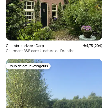
Chambre privée ⋅ Darp
Évaluation moy
4,75 (204)
Charmant B&B dans la nature de Drenthe
Coup de cœur voyageurs
Coup de cœur voyageurs