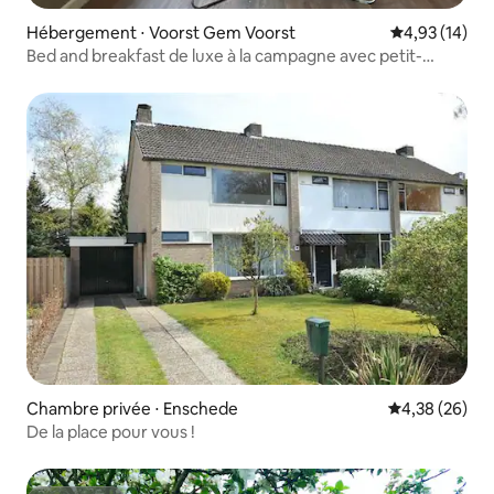
Hébergement ⋅ Voorst Gem Voorst
Évaluation mo
4,93 (14)
Bed and breakfast de luxe à la campagne avec petit-
déjeuner – près de Zutphen
Chambre privée ⋅ Enschede
Évaluation mo
4,38 (26)
De la place pour vous !