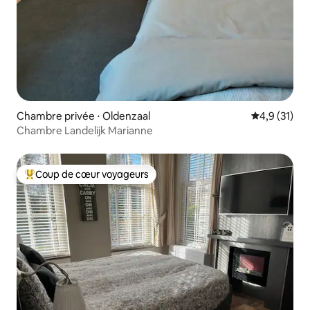
Chambre privée ⋅ Oldenzaal
Évaluation m
4,9 (31)
Chambre Landelijk Marianne
Coup de cœur voyageurs
Coups de cœur voyageurs les plus appréciés