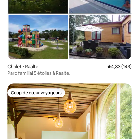
Chalet ⋅ Raalte
Évaluation moy
4,83 (143)
Parc familial 5 étoiles à Raalte.
Coup de cœur voyageurs
Coup de cœur voyageurs