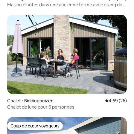
Maison d'hôtes dans une ancienne ferme avec étang de
baignade
Chalet ⋅ Biddinghuizen
Évaluation mo
4,69 (26)
Chalet de luxe pour 6 personnes
Coup de cœur voyageurs
Coup de cœur voyageurs