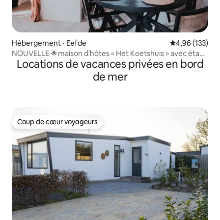
Hébergement ⋅ Eefde
Évaluation moy
4,96 (133)
NOUVELLE 🌟maison d'hôtes « Het Koetshuis » avec étang
Locations de vacances privées en bord
de baignade
de mer
Coup de cœur voyageurs
Coup de cœur voyageurs