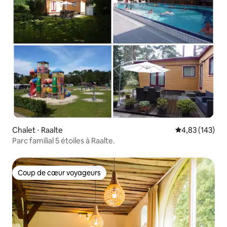
Chalet ⋅ Raalte
Évaluation moy
4,83 (143)
Parc familial 5 étoiles à Raalte.
Coup de cœur voyageurs
Coup de cœur voyageurs