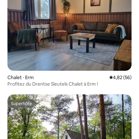
Chalet ⋅ Erm
Évaluation mo
4,82 (56)
Profitez du Drentse Sleutels Chalet à Erm !
Superhôte
Superhôte