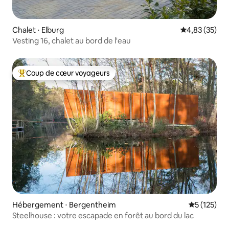
Chalet ⋅ Elburg
Évaluation mo
4,83 (35)
Vesting 16, chalet au bord de l'eau
Coup de cœur voyageurs
Coups de cœur voyageurs les plus appréciés
Hébergement ⋅ Bergentheim
Évaluation 
5 (125)
Steelhouse : votre escapade en forêt au bord du lac