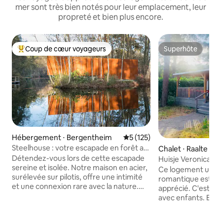
mer sont très bien notés pour leur emplacement, leur
propreté et bien plus encore.
Coup de cœur voyageurs
Superhôte
Coups de cœur voyageurs les plus appréciés
Superhôte
Hébergement ⋅ Bergentheim
Évaluation moyenne sur la ba
5 (125)
Steelhouse : votre escapade en forêt au
Chalet ⋅ Raalte
bord du lac
Détendez-vous lors de cette escapade
Huisje Veronica
sereine et isolée. Notre maison en acier,
Ce logement uniq
surélevée sur pilotis, offre une intimité
romantique est s
et une connexion rare avec la nature.
apprécié. C'est le cas pour les familles
Détendez-vous dans le sauna pour une
avec enfants. En raison de
retraite paisible. À son point culminant
l'emplacement, l'in
au-dessus de l'eau, un coin salon avec un
tandis que les nom