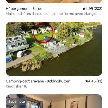
Hébergement ⋅ Eefde
Évaluation moy
4,99 (202)
Maison d'hôtes dans une ancienne ferme avec étang de
baignade
Camping-car/caravane ⋅ Biddinghuizen
Évaluation mo
4,46 (13)
Kingfisher 16
Superhôte
Superhôte