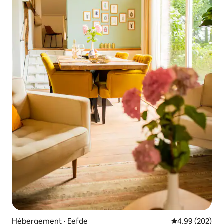
Hébergement ⋅ Eefde
Évaluation moy
4,99 (202)