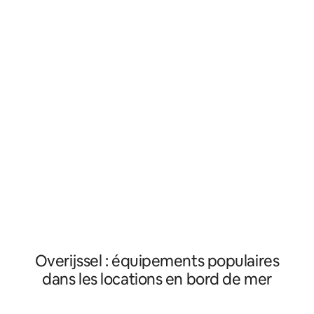
poêle à bois à 360 ° vous permet de
de loisirs du parc, 
rester confortable. Profitez de soirées
chauffée et la sall
cinéma avec un projecteur et un haut-
intérieure, ne sont
parleur pour plus de divertissement. À
Vous y trouverez
l'extérieur, une spacieuse terrasse en
boutique avec une
bois avec une chaise longue, une table à
pourrez déguster 
manger extérieure, un barbecue, un
sandwichs frais le 
four à pizza et une vue imprenable sur le
vous payez 8 euro
lac vous attendent. Pour les
nuit de frais de p
propriétaires de chiens : la propriété est
louer un forfait de
clôturée😊
personne.
Overijssel : équipements populaires
dans les locations en bord de mer