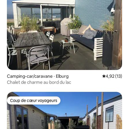
Camping-car/caravane ⋅ Elburg
Évaluation mo
4,92 (13)
Chalet de charme au bord du lac
Coup de cœur voyageurs
Coup de cœur voyageurs