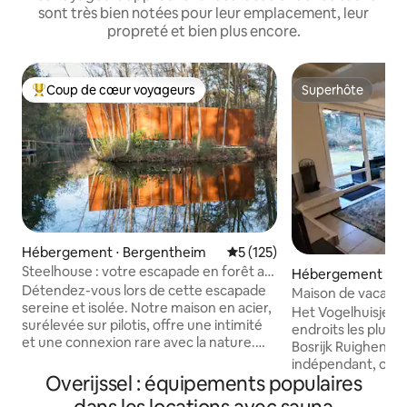
sont très bien notées pour leur emplacement, leur
propreté et bien plus encore.
Coup de cœur voyageurs
Superhôte
Coups de cœur voyageurs les plus appréciés
Superhôte
Hébergement ⋅ Bergentheim
Évaluation moyenne sur la ba
5 (125)
Steelhouse : votre escapade en forêt au
Hébergement ⋅ L
bord du lac
Détendez-vous lors de cette escapade
Maison de vacance
sereine et isolée. Notre maison en acier,
sauna
Het Vogelhuisje es
surélevée sur pilotis, offre une intimité
endroits les plus 
et une connexion rare avec la nature.
Bosrijk Ruighenrod
Détendez-vous dans le sauna pour une
indépendant, on v
retraite paisible. À son point culminant
Overijssel : équipements populaires
des écureuils et d
au-dessus de l'eau, un coin salon avec un
quatre chambres, u