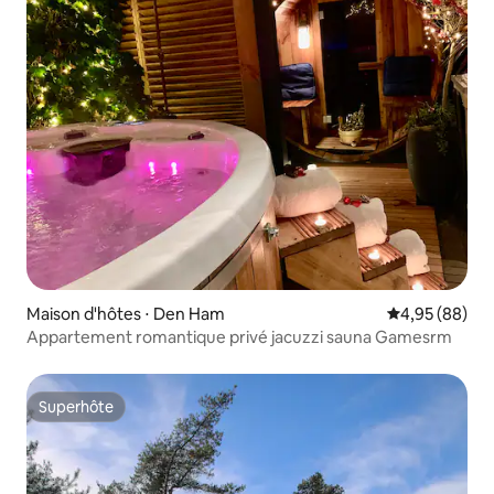
Maison d'hôtes ⋅ Den Ham
Évaluation mo
4,95 (88)
Appartement romantique privé jacuzzi sauna Gamesrm
Superhôte
Superhôte