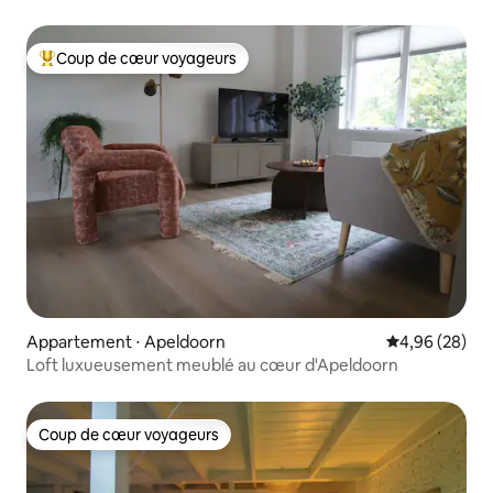
Coup de cœur voyageurs
Coups de cœur voyageurs les plus appréciés
Appartement ⋅ Apeldoorn
Évaluation mo
4,96 (28)
Loft luxueusement meublé au cœur d'Apeldoorn
Coup de cœur voyageurs
Coup de cœur voyageurs