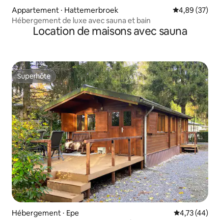
Appartement ⋅ Hattemerbroek
Évaluation mo
4,89 (37)
Hébergement de luxe avec sauna et bain
Location de maisons avec sauna
Superhôte
Superhôte
Hébergement ⋅ Epe
Évaluation mo
4,73 (44)