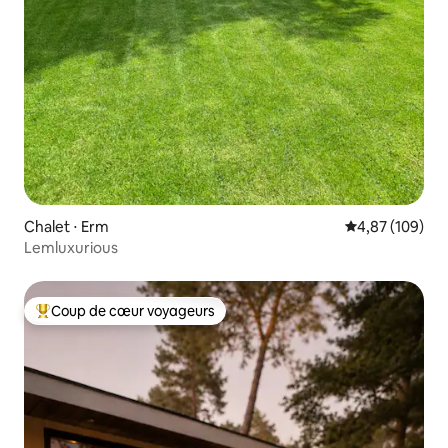
Chalet ⋅ Erm
Évaluation moy
4,87 (109)
Lemluxurious
Coup de cœur voyageurs
Coups de cœur voyageurs les plus appréciés