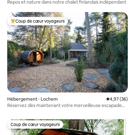
Repos et nature dans notre chalet finlandais indépendant
Coup de cœur voyageurs
Coups de cœur voyageurs les plus appréciés
Hébergement ⋅ Lochem
Évaluation mo
4,97 (36)
Réservez dès maintenant votre merveilleuse escapade
estivale en août !
Coup de cœur voyageurs
Coup de cœur voyageurs