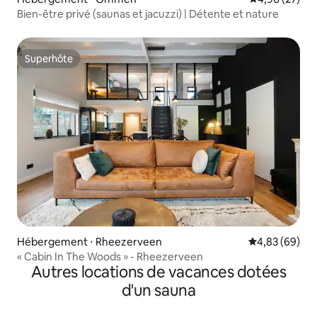
Bien-être privé (saunas et jacuzzi) | Détente et nature
Superhôte
Superhôte
Hébergement ⋅ Rheezerveen
Évaluation mo
4,83 (69)
« Cabin In The Woods » - Rheezerveen
Autres locations de vacances dotées
d'un sauna