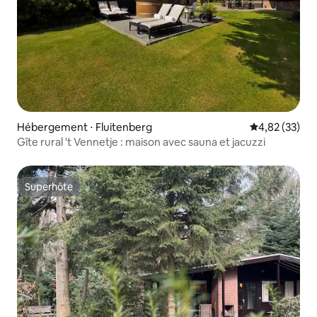
Hébergement ⋅ Fluitenberg
Évaluation mo
4,82 (33)
Gîte rural 't Vennetje : maison avec sauna et jacuzzi
Superhôte
Superhôte