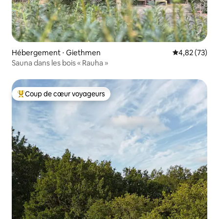
Hébergement ⋅ Giethmen
Évaluation mo
4,82 (73)
Sauna dans les bois « Rauha »
Coup de cœur voyageurs
Coups de cœur voyageurs les plus appréciés