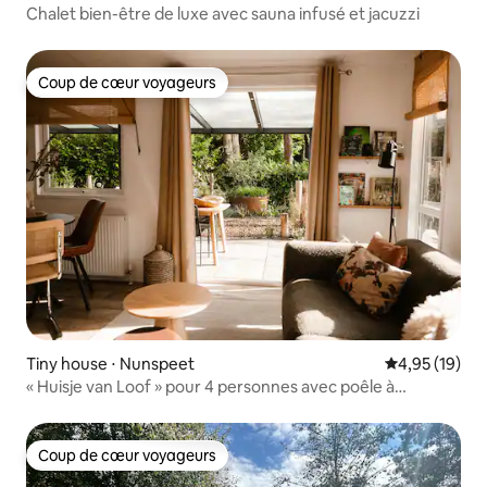
Chalet bien-être de luxe avec sauna infusé et jacuzzi
Coup de cœur voyageurs
Coup de cœur voyageurs
Tiny house ⋅ Nunspeet
Évaluation mo
4,95 (19)
« Huisje van Loof » pour 4 personnes avec poêle à
granulés
Coup de cœur voyageurs
Coup de cœur voyageurs