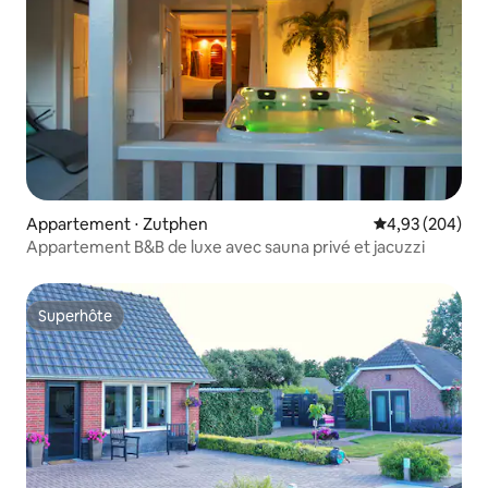
Appartement ⋅ Zutphen
Évaluation moy
4,93 (204)
Appartement B&B de luxe avec sauna privé et jacuzzi
Superhôte
Superhôte