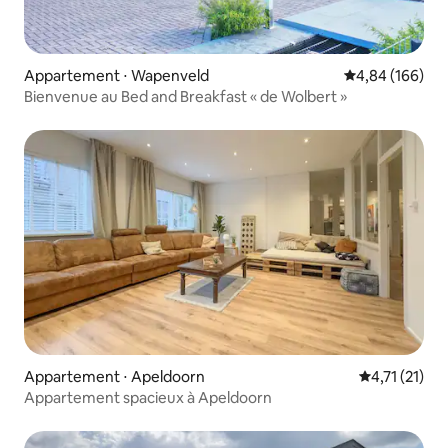
Appartement ⋅ Wapenveld
Évaluation moy
4,84 (166)
Bienvenue au Bed and Breakfast « de Wolbert »
Appartement ⋅ Apeldoorn
Évaluation m
4,71 (21)
Appartement spacieux à Apeldoorn