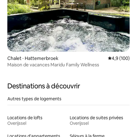
Chalet ⋅ Hattemerbroek
Évaluation mo
4,9 (100)
Maison de vacances Maridu Family Wellness
Destinations à découvrir
Autres types de logements
Locations de lofts
Locations de suites privées
Overijssel
Overijssel
Locations d'appartements
Séjours à la ferme