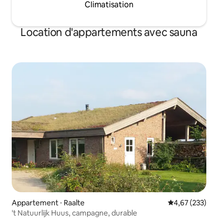
Climatisation
Location d'appartements avec sauna
Appartement ⋅ Raalte
Évaluation moy
4,67 (233)
't Natuurlijk Huus, campagne, durable