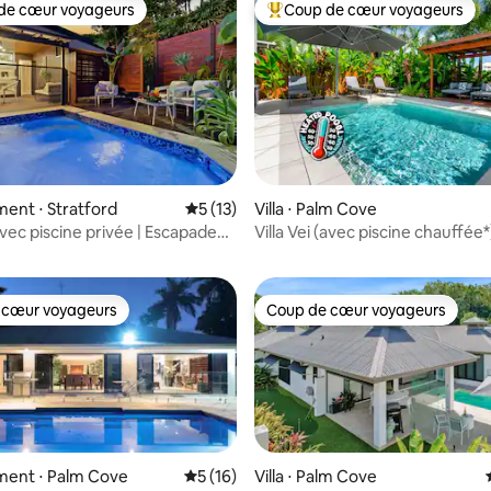
de cœur voyageurs
Coup de cœur voyageurs
 cœur voyageurs les plus appréciés
Coups de cœur voyageurs les p
 la base de 56 commentaires : 4,98 sur 5
ent ⋅ Stratford
Évaluation moyenne sur la base de 13 co
5 (13)
Villa ⋅ Palm Cove
avec piscine privée | Escapade
Villa Vei (avec piscine chauffée*
omplexe hôtelier
 cœur voyageurs
Coup de cœur voyageurs
 cœur voyageurs
Coup de cœur voyageurs
ent ⋅ Palm Cove
Évaluation moyenne sur la base de 16 co
5 (16)
Villa ⋅ Palm Cove