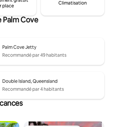
ement gratuit
description complète de notre annonce
Climatisation
de
r place
pour vous assurer que notre
appartement correspond à vos besoins
et à vos attentes.
de Palm Cove
Palm Cove Jetty
Recommandé par 49 habitants
Double Island, Queensland
Recommandé par 4 habitants
acances