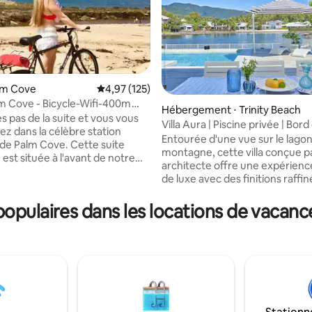
alm Cove
Évaluation moyenne sur la base de 125 comme
4,97 (125)
m Cove - Bicycle-Wifi-400m
 la base de 117 commentaires : 4,98 sur 5
Hébergement ⋅ Trinity Beach
s pas de la suite et vous vous
Villa Aura | Piscine privée | Bord
ez dans la célèbre station
près de la plage
Entourée d'une vue sur le lagon 
 de Palm Cove. Cette suite
montagne, cette villa conçue p
est située à l'avant de notre
architecte offre une expérienc
 de luxe avec sa propre entrée
de luxe avec des finitions raffi
intérieurs ouverts et lumineux.
e de bains balinaise, d'une
Détendez-vous au bord de la pi
opulaires dans les locations de vacanc
, de thé/café, d'un
privée d'eau salée ou profitez 
teur, d'un four à micro-ondes,
espace de vie intérieur-extérieu
tisation et du Wi-Fi. Il est
grâce aux espaces de vie, de re
ent séparé de l'habitation
séjour en plein air, autour d'une
 pour protéger votre intimité et
gastronomique avec plans de tr
Elle offre une belle vue sur la
pierre. Chambres modulables 
picale. Stationnement calme
accueillir jusqu'à 6 personnes. 
e, dans le quartier. Vélo pour
domaine privé exclusif, à quelq