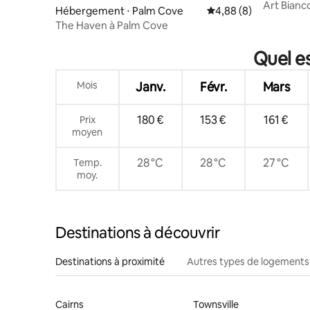
Art Bianc
Hébergement ⋅ Palm Cove
Évaluation moyenne su
4,88 (8)
The Haven à Palm Cove
Quel e
Mois
Janv.
Févr.
Mars
180 €
153 €
161 €
Prix
moyen
28 °C
28 °C
27 °C
Temp.
moy.
Destinations à découvrir
Destinations à proximité
Autres types de logements
Cairns
Townsville