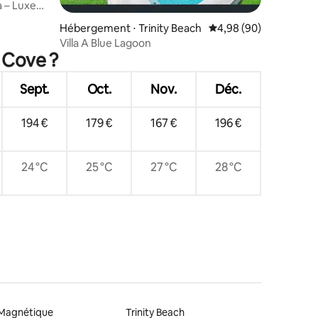
a – Luxe
Hébergement ⋅ Trinity Beach
Évaluation moyenne su
4,98 (90)
Villa A Blue Lagoon
 Cove ?
Sept.
Oct.
Nov.
Déc.
194 €
179 €
167 €
196 €
24 °C
25 °C
27 °C
28 °C
 Magnétique
Trinity Beach