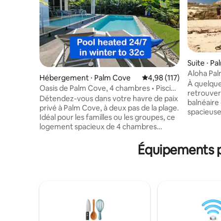
Suite ⋅ P
Aloha Pal
Hébergement ⋅ Palm Cove
Évaluation moyenne sur
4,98 (117)
Beach.
À quelque
Oasis de Palm Cove, 4 chambres • Piscine
retrouver
chauffée • Plage à pied
Détendez-vous dans votre havre de paix
balnéaire
privé à Palm Cove, à deux pas de la plage.
spacieuse 
Idéal pour les familles ou les groupes, ce
résidence
logement spacieux de 4 chambres
de cour. Il dispose d'un lit à baldaquin,
dispose d'une piscine chauffée, de
d'une sall
plusieurs espaces de vie et de tout ce
Équipements p
télévision
dont vous avez besoin. 🌴 Sur
réfrigéra
Seaside Parade Espace familial🌴 parfait
de la clima
🌴 À la recherche de la propreté. Tout le
complètem
linge de maison, y compris les couvre-lits
principale
lavés pour chaque voyageur. 🌴À
la nôtre. 
seulement 300 m du sable 🌴 Grande
forêt tro
cuisine et salon familial ouverts donnant
dans la ru
sur la terrasse et l'espace piscine