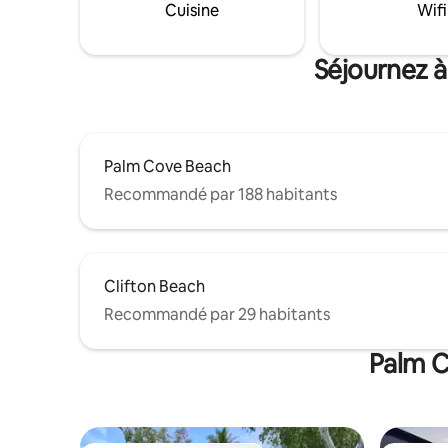
femme gra
Cuisine
Wifi
Propriétaires 🌴locaux disponibles au
séjour.
besoin 🌴 Veuillez lire et accepter le
règlement intérieur avant de réserver
Séjournez à
Palm Cove Beach
Recommandé par 188 habitants
Clifton Beach
Recommandé par 29 habitants
Palm C