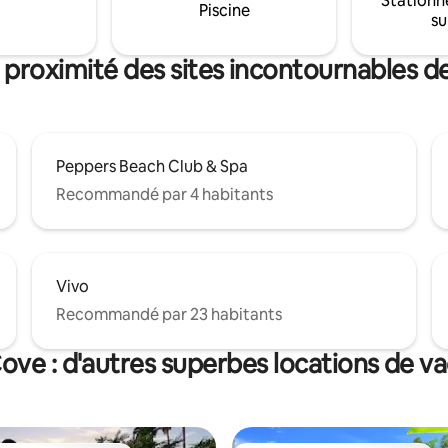
Stationn
tuit à utiliser pendant votre
Piscine
Trinity Beach, de restaurants, 
su
boutiques et de musique live.
 proximité des sites incontournables 
Peppers Beach Club & Spa
Recommandé par 4 habitants
Vivo
Recommandé par 23 habitants
ove : d'autres superbes locations de v