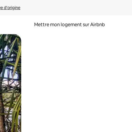
ue d'origine
Mettre mon logement sur Airbnb
sant glisser.