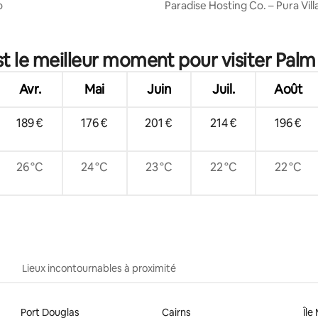
o
Paradise Hosting Co. – Pura Vill
r la base de 8 commentaires : 4,88 sur 5
tropical
st le meilleur moment pour visiter Palm
Avr.
Mai
Juin
Juil.
Août
189 €
176 €
201 €
214 €
196 €
26 °C
24 °C
23 °C
22 °C
22 °C
Lieux incontournables à proximité
Port Douglas
Cairns
Île