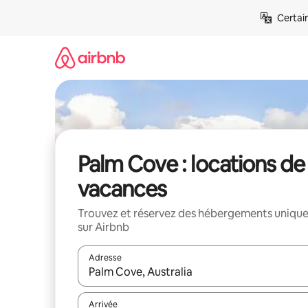
Aller
Certai
directement
au
contenu
Palm Cove : locations de
vacances
Trouvez et réservez des hébergements uniqu
sur Airbnb
Adresse
Lorsque les résultats s'affichent, utilisez les flèc
Arrivée