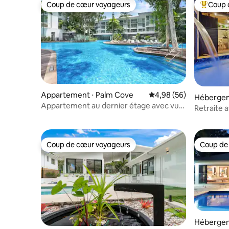
Coup de cœur voyageurs
Coup 
Coup de cœur voyageurs
Coups de
Appartement ⋅ Palm Cove
Évaluation moyenne sur
4,98 (56)
Hébergem
Appartement au dernier étage avec vue
Retraite 
et balcon à Palm Cove
de type c
Coup de cœur voyageurs
Coup de
Coup de cœur voyageurs
Coup de
Hébergem