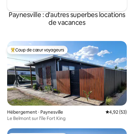
Paynesville : d'autres superbes locations
de vacances
Coup de cœur voyageurs
Coups de cœur voyageurs les plus appréciés
Hébergement ⋅ Paynesville
Évaluation mo
4,92 (53)
Le Belmont sur l'île Fort King