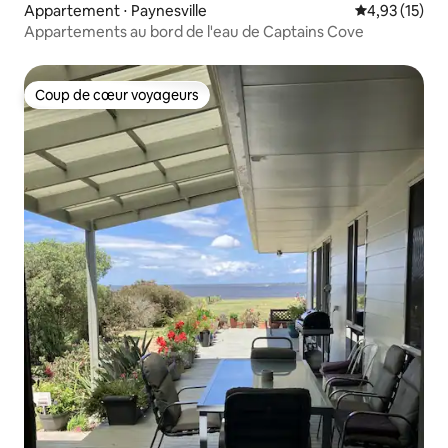
Appartement ⋅ Paynesville
Évaluation mo
4,93 (15)
Appartements au bord de l'eau de Captains Cove
Coup de cœur voyageurs
Coup de cœur voyageurs