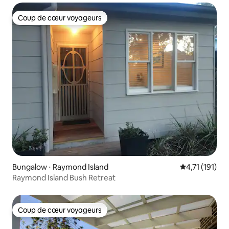
Coup de cœur voyageurs
Coup de cœur voyageurs
Bungalow ⋅ Raymond Island
Évaluation mo
4,71 (191)
Raymond Island Bush Retreat
Coup de cœur voyageurs
Coup de cœur voyageurs