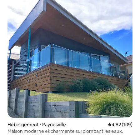
Hébergement ⋅ Paynesville
Évaluation moy
4,82 (109)
Maison moderne et charmante surplombant les eaux.