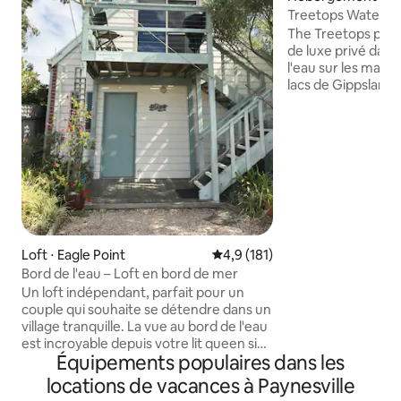
Treetops Waterfron
Jetty Berth
The Treetops pro
de luxe privé dans
l'eau sur les magn
lacs de Gippsland
bateau disponible 
ski/runabout sur u
Préparez un repas
plein air et dégust
pendant que vous 
l'incroyable couche
votre balcon privé. Ce logement e
réservé à l'usage 
inférieur. **REMARQUE** Si vous êtes à 4
voyageurs ou plus
Loft ⋅ Eagle Point
Évaluation moyenne sur la base
4,9 (181)
besoin de 2 chambr
Bord de l'eau – Loft en bord de mer
canapé-lit, veuill
Un loft indépendant, parfait pour un
autre annonce Tre
couple qui souhaite se détendre dans un
village tranquille. La vue au bord de l'eau
est incroyable depuis votre lit queen size
Équipements populaires dans les
très confortable. Le Beachside Loft est
entièrement alimenté à l'énergie
locations de vacances à Paynesville
solaire ! REMARQUE : la salle de bain est