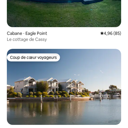
Cabane ⋅ Eagle Point
Évaluation mo
4,96 (85)
Le cottage de Cassy
Coup de cœur voyageurs
Coup de cœur voyageurs