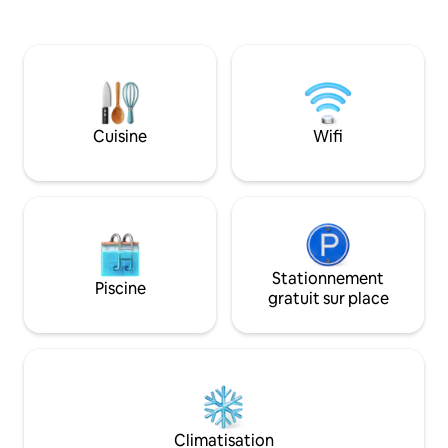
accessible par un escalier extérieur Le
loft est orienté vers l'est et, si le ciel est
dégagé, vous pourrez admirer le lever
spectaculaire de la lune et du soleil sur
Eagle Bay. Profitez d'un « pack de
bienvenue » composé de muesli local, de
céréales, de café biologique à piston et
Cuisine
Wifi
de thés. Des peignoirs en tissu éponge
sont disponibles pour votre confort.
Stationnement
Piscine
gratuit sur place
Climatisation