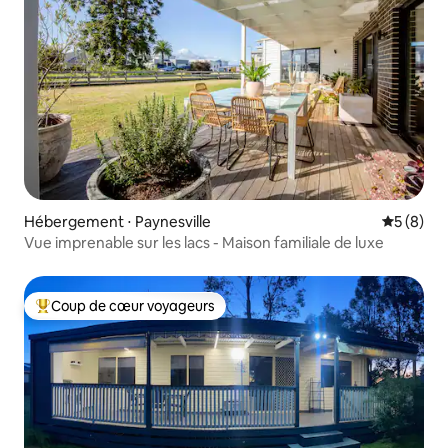
Hébergement ⋅ Paynesville
Évaluatio
5 (8)
Vue imprenable sur les lacs - Maison familiale de luxe
Coup de cœur voyageurs
Coups de cœur voyageurs les plus appréciés