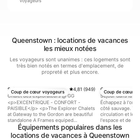
voyageurs
Queenstown : locations de vacances
les mieux notées
Les voyageurs sont unanimes : ces logements sont
très bien notés en termes d'emplacement, de
propreté et plus encore.
Suite ⋅ Strahan
Évaluation moyenne sur la base
4,81 (949)
Cabane ⋅ Zeehan
Coup de cœur voyageurs
Coup de cœur v
Coup de cœur voyageurs
Coup de cœur v
Chalet des explorateurs @ GG
Séjour dans la na
centrale : le che
<p>EXCENTRIQUE - CONFORT -
Échappez à l'ordin
PAISIBLE</p> <p>The Explorer Chalets
côté sauvage. Vous rêvez de troquer la
at Gateway to the Gordon are beautiful
circulation et les
standalone A Frames equiped
l'espace et de la 
will&nbsp ;tout ce dont vous avez
Équipements populaires dans les
de la Tasmanie vou
besoin à portée de main. &nbsp.
maintenant, vous 
locations de vacances à Queenstown
Couchage jusqu'à quatre personnes
de base idéal dan