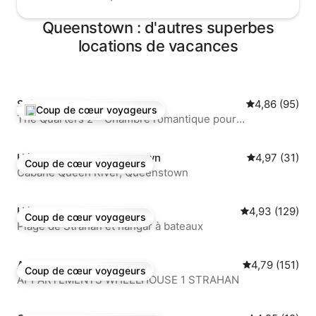
Queenstown : d'autres superbes
locations de vacances
Suite ⋅ Strahan
Évaluation mo
4,86 (95)
Coup de cœur voyageurs
Coups de cœur voyageurs les plus appréciés
The Quarters 2 – Chambre romantique pour
2 personnes et sauna
Hébergement ⋅ Queenstown
Évaluation mo
4,97 (31)
Coup de cœur voyageurs
Coup de cœur voyageurs
Cabane Queen River, Queenstown
Hébergement ⋅ Strahan
Évaluation moy
4,93 (129)
Coup de cœur voyageurs
Coup de cœur voyageurs
Plage de Strahan et hangar à bateaux
Appartement ⋅ Strahan
Évaluation moy
4,79 (151)
Coup de cœur voyageurs
Coup de cœur voyageurs
APPARTEMENTS WHEELHOUSE 1 STRAHAN