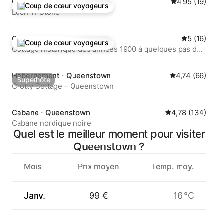
Cottage ⋅ Strahan
Évaluation mo
4,95 (19)
Coup de cœur voyageurs
Coups de cœur voyageurs les plus appréciés
Loch 'n' Stone
Cottage ⋅ Queenstown
Évaluation
5 (16)
Coup de cœur voyageurs
Coups de cœur voyageurs les plus appréciés
Cottage historique des années 1900 à quelques pas du
centre-ville
Hébergement ⋅ Queenstown
Évaluation mo
4,74 (66)
Superhôte
Superhôte
Crotty Cottage – Queenstown
Cabane ⋅ Queenstown
Évaluation moy
4,78 (134)
Cabane nordique noire
Quel est le meilleur moment pour visiter
Queenstown ?
Mois
Prix moyen
Temp. moy.
Janv.
99 €
16 °C