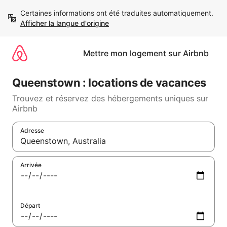
Aller
Certaines informations ont été traduites automatiquement. 
directement
Afficher la langue d'origine
au
contenu
Mettre mon logement sur Airbnb
Queenstown : locations de vacances
Trouvez et réservez des hébergements uniques sur
Airbnb
Adresse
Lorsque les résultats s'affichent, utilisez les flèches vers le ha
Arrivée
Départ