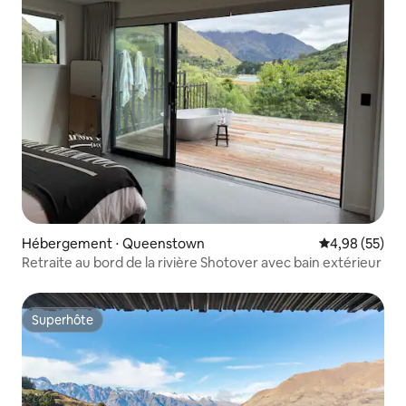
Hébergement ⋅ Queenstown
Évaluation mo
4,98 (55)
Retraite au bord de la rivière Shotover avec bain extérieur
Superhôte
Superhôte