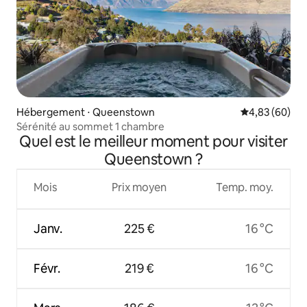
Hébergement ⋅ Queenstown
Évaluation mo
4,83 (60)
Sérénité au sommet 1 chambre
Quel est le meilleur moment pour visiter
Queenstown ?
Mois
Prix moyen
Temp. moy.
Janv.
225 €
16 °C
Févr.
219 €
16 °C