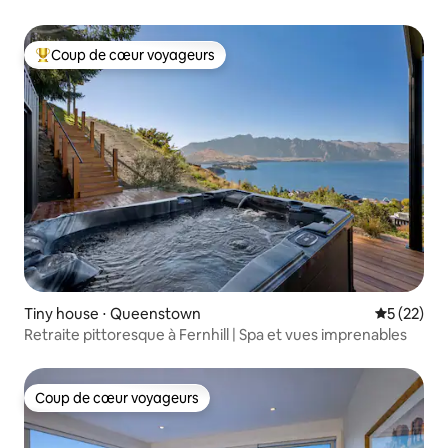
Coup de cœur voyageurs
Coups de cœur voyageurs les plus appréciés
Tiny house ⋅ Queenstown
Évaluation
5 (22)
Retraite pittoresque à Fernhill | Spa et vues imprenables
Coup de cœur voyageurs
Coup de cœur voyageurs