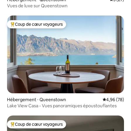
Vues de luxe sur Queenstown
Coup de cœur voyageurs
Coups de cœur voyageurs les plus appréciés
Hébergement ⋅ Queenstown
Évaluation mo
4,96 (78)
Lake View Casa - Vues panoramiques époustouflantes
Coup de cœur voyageurs
Coups de cœur voyageurs les plus appréciés