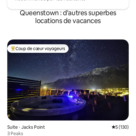
Queenstown : d'autres superbes
locations de vacances
Coup de cœur voyageurs
Coups de cœur voyageurs les plus appréciés
Suite ⋅ Jacks Point
Évaluation 
5 (130)
3 Peaks