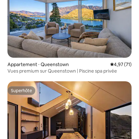
Appartement ⋅ Queenstown
Évaluation mo
4,97 (71)
Vues premium sur Queenstown | Piscine spa privée
Superhôte
Superhôte