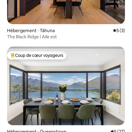
Hébergement ⋅ Tāhuna
Évaluatio
5 (3)
The Black Ridge | Aile est
Coup de cœur voyageurs
Coups de cœur voyageurs les plus appréciés
Hébergement ⋅ Queenstown
Évaluation
5 (27)