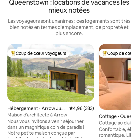
Queenstown : locations de vacances les
mieux notées
Les voyageurs sont unanimes : ces logements sont très
bien notés en termes d'emplacement, de propreté et
plus encore.
Coup de cœur voyageurs
Coup de cœur 
Coups de cœur voyageurs les plus appréciés
Coups de cœur vo
Hébergement ⋅ Arrow Junc
Évaluation moyenne sur la base 
4,96 (333)
tion
Maison d'architecte à Arrow
Cottage ⋅ Queen
Nous vous invitons à venir séjourner
Cottage au clair de
dans un magnifique coin de paradis !
et romantique
Confortable, éléga
Notre petite maison conçue par
romantique. Lit Ki