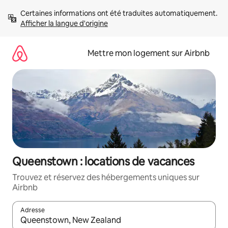
Aller
Certaines informations ont été traduites automatiquement. 
directement
Afficher la langue d'origine
au
contenu
Mettre mon logement sur Airbnb
Queenstown : locations de vacances
Trouvez et réservez des hébergements uniques sur
Airbnb
Adresse
Lorsque les résultats s'affichent, utilisez les flèches vers le hau