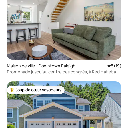
Maison de ville ⋅ Downtown Raleigh
Évaluation
5 (19)
Promenade jusqu'au centre des congrès, à Red Hat et au
centre des arts du spectacle
Coup de cœur voyageurs
Coups de cœur voyageurs les plus appréciés