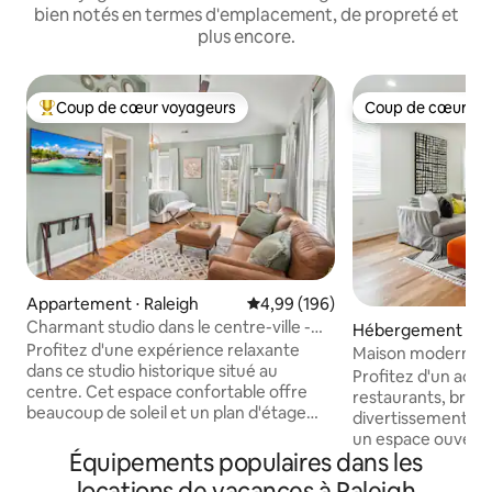
bien notés en termes d'emplacement, de propreté et
plus encore.
Coup de cœur voyageurs
Coup de cœur vo
Coups de cœur voyageurs les plus appréciés
Coup de cœur vo
Appartement ⋅ Raleigh
Évaluation moyenne sur la base 
4,99 (196)
Charmant studio dans le centre-ville -
Hébergement ⋅ Ra
Emplacement accessible à pied
Profitez d'une expérience relaxante
Maison moderne a
dans ce studio historique situé au
à quelques minutes
Profitez d'un accè
centre. Cet espace confortable offre
restaurants, brass
beaucoup de soleil et un plan d'étage
divertissements de la ville
ouvert avec des plafonds voûtés.
un espace ouvert 
Entièrement rénové avec de nouvelles
Équipements populaires dans les
lumière naturelle. 
armoires de cuisine, des comptoirs en
entièrement équipé
locations de vacances à Raleigh