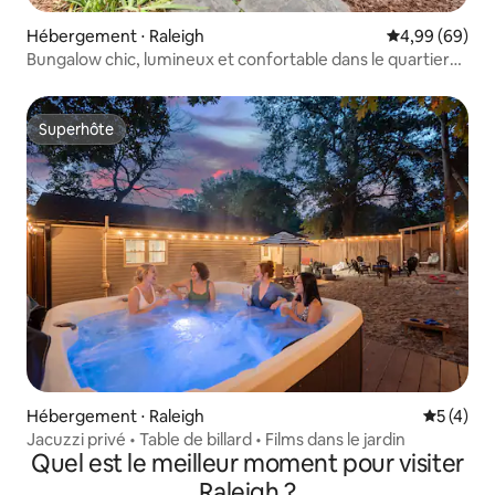
Hébergement ⋅ Raleigh
Évaluation mo
4,99 (69)
Bungalow chic, lumineux et confortable dans le quartier
historique d'Oakwood
Superhôte
Superhôte
Hébergement ⋅ Raleigh
Évaluatio
5 (4)
Jacuzzi privé • Table de billard • Films dans le jardin
Quel est le meilleur moment pour visiter
Raleigh ?