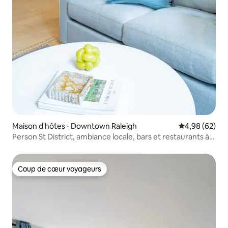
Maison d'hôtes ⋅ Downtown Raleigh
Évaluation mo
4,98 (62)
Person St District, ambiance locale, bars et restaurants à
pied
Coup de cœur voyageurs
Coup de cœur voyageurs