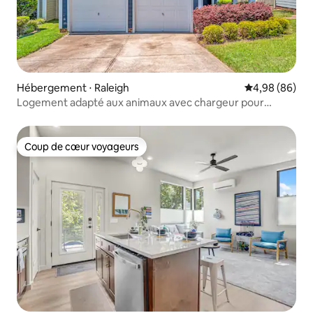
Hébergement ⋅ Raleigh
Évaluation mo
4,98 (86)
Logement adapté aux animaux avec chargeur pour
véhicule électrique
Coup de cœur voyageurs
Coup de cœur voyageurs