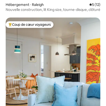
Hébergement ⋅ Raleigh
Évaluation
5 (12)
Nouvelle construction, lit King size, tourne-disque, clôturé
Coup de cœur voyageurs
Coups de cœur voyageurs les plus appréciés