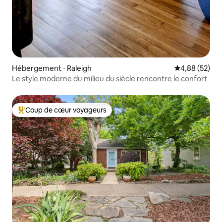
Hébergement ⋅ Raleigh
Évaluation mo
4,88 (52)
Le style moderne du milieu du siècle rencontre le confort
Coup de cœur voyageurs
Coups de cœur voyageurs les plus appréciés