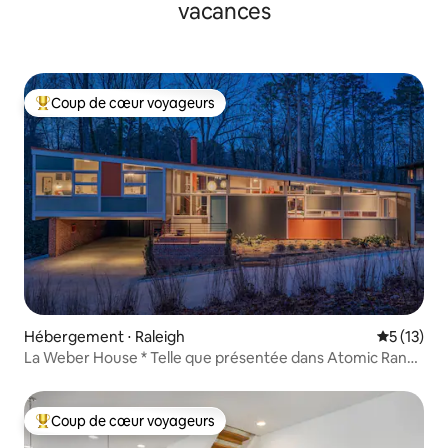
vacances
Coup de cœur voyageurs
Coups de cœur voyageurs les plus appréciés
Hébergement ⋅ Raleigh
Évaluation
5 (13)
La Weber House * Telle que présentée dans Atomic Ranch
*
Coup de cœur voyageurs
Coups de cœur voyageurs les plus appréciés