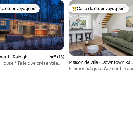
de cœur voyageurs
Coup de cœur voyageurs
 cœur voyageurs les plus appréciés
Coups de cœur voyageurs les p
ent ⋅ Raleigh
Évaluation moyenne sur la base de 13 co
5 (13)
Maison de ville ⋅ Downtown Rale
House * Telle que présentée
gh
Promenade jusqu'au centre de
ic Ranch *
à Red Hat et au centre des arts
spectacle
e sur la base de 9 commentaires : 5 sur 5