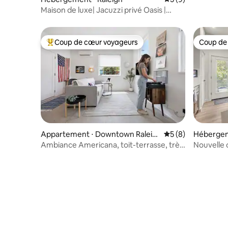
Maison de luxe| Jacuzzi privé Oasis |
Chargeur EV
Coup de cœur voyageurs
Coup de
Coups de cœur voyageurs les plus appréciés
Coup de
Appartement ⋅ Downtown Raleig
Évaluation moyenn
5 (8)
Hébergem
h
Ambiance Americana, toit-terrasse, très
Nouvelle c
facile d'accès à pied
tourne-di