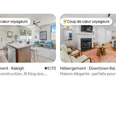
 cœur voyageurs
Coup de cœur voyageurs
 cœur voyageurs
Coups de cœur voyageurs les p
e sur la base de 8 commentaires : 5 sur 5
ent ⋅ Raleigh
Évaluation moyenne sur la base de 11 co
5 (11)
Hébergement ⋅ Downtown Rale
gh
onstruction, lit King size,
Maison élégante : parfaite pour 
sque, clôturé
ou les loisirs