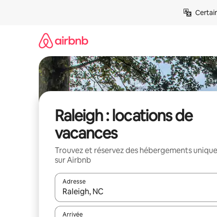
Aller
Certai
directement
au
contenu
Raleigh : locations de
vacances
Trouvez et réservez des hébergements uniqu
sur Airbnb
Adresse
Lorsque les résultats s'affichent, utilisez les flèc
Arrivée