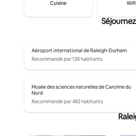
Cuisine
Wifi
téléviseurs intelligents. Le café est
Idéalemen
disponible pendant que vous vous
marcher j
détendez sur le porche avant ou sur la
restauran
Séjournez
terrasse flottante. Vous allez ADORER la
détendre 
Noliahouze !
Aéroport international de Raleigh-Durham
Recommandé par 126 habitants
Musée des sciences naturelles de Caroline du
Nord
Recommandé par 482 habitants
Ralei