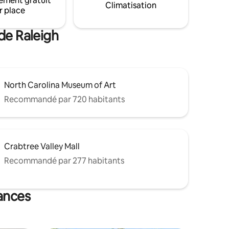
ement gratuit
l pour se
Climatisation
30 $ par animal/par nuit APRÈS votre
r place
 fourrure
réservation. Consultez le règlement
intérieur pour en savoir plus.
moyennant
de Raleigh
North Carolina Museum of Art
Recommandé par 720 habitants
Crabtree Valley Mall
Recommandé par 277 habitants
cances