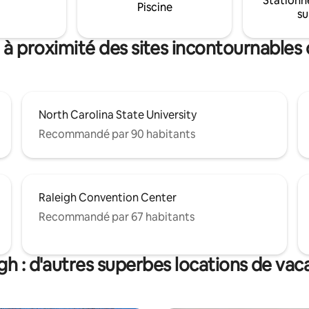
Stationn
spacieuse offrent l'endroit idéa
Piscine
t situé pour que vous puissiez
su
détendre et laisser vos bébés à
usqu'aux parcs ou aux
courir. Doit avoir 25 ans et plus pour
ts, ou simplement vous
réserver. Animaux acceptés 
 à proximité des sites incontournables 
sur votre balcon couvert.
des frais.
North Carolina State University
Recommandé par 90 habitants
Raleigh Convention Center
Recommandé par 67 habitants
gh : d'autres superbes locations de va