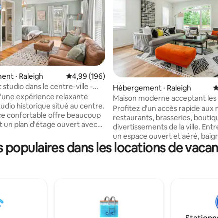
la base de 225 commentaires : 4,97 sur 5
nt ⋅ Raleigh
Évaluation moyenne sur la base de 196 commen
4,99 (196)
studio dans le centre-ville -
Hébergement ⋅ Raleigh
É
nt accessible à pied
d'une expérience relaxante
Maison moderne acceptant les
udio historique situé au centre.
à quelques minutes du centre-v
Profitez d'un accès rapide aux 
e confortable offre beaucoup
restaurants, brasseries, boutiq
et un plan d'étage ouvert avec
divertissements de la ville. Entrez dans
oûtés. Entièrement
un espace ouvert et aéré, baig
ec de nouvelles armoires de
populaires dans les locations de vacan
lumière naturelle. La cuisine e
des comptoirs en quartz, des
équipée fait de la cuisine un plai
 électroménagers en acier
ce soit pour préparer un repas
e et tous les éléments de base
ou pour profiter d'un petit déj
vous puissiez profiter de votre
décontracté. Chaque chambre
d'une literie douce et luxueuse 
e avec des étagères
propre télévision. À l'extérieur, une
taires pour toutes vos
grande cour clôturée et une te