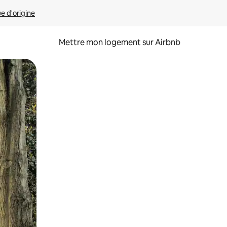
ue d'origine
Mettre mon logement sur Airbnb
sant glisser.