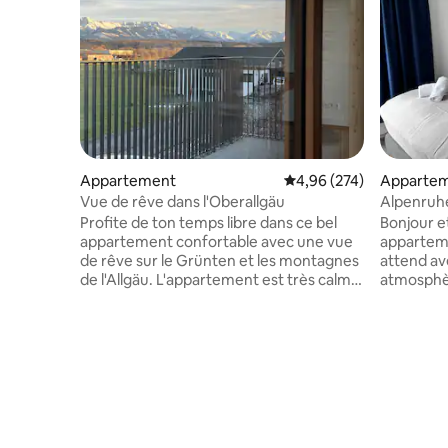
Appartement
Évaluation moyenne sur 
4,96 (274)
Apparte
Vue de rêve dans l'Oberallgäu
Alpenruh
élégant p
Profite de ton temps libre dans ce bel
Bonjour et 
appartement confortable avec une vue
apparteme
de rêve sur le Grünten et les montagnes
attend av
de l'Allgäu. L'appartement est très calme,
atmosphè
au milieu de l'Oberallgäu, avec de
idéale pou
nombreux domaines skiables, des pistes
région de l'Allgäu. Vou
de ski de fond, des sentiers de
un lit à s
randonnée, des lacs de baignade, des
avec somm
pistes cyclables et des sentiers de VTT à
canapé-li
votre porte. L'appartement dispose d'un
Vous trou
chauffage par le sol, d'une connexion Wi-
terrasse 
Fi rapide, d'un canapé-lit, est spacieux
et snowbo