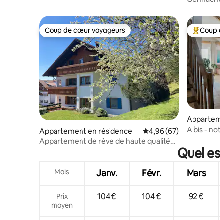
dans l'All
Coup de cœur voyageurs
Coup 
Coup de cœur voyageurs
Coups de
Apparte
Albis - no
Appartement en résidence
Évaluation moyenne sur
4,96 (67)
Appartement de rêve de haute qualité
Quel es
Allgäu- Bergwanderführer
Mois
Janv.
Févr.
Mars
104 €
104 €
92 €
Prix
moyen