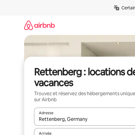
Aller
Certai
directement
au
contenu
Rettenberg : locations d
vacances
Trouvez et réservez des hébergements uniqu
sur Airbnb
Adresse
Lorsque les résultats s'affichent, utilisez les flèc
Arrivée