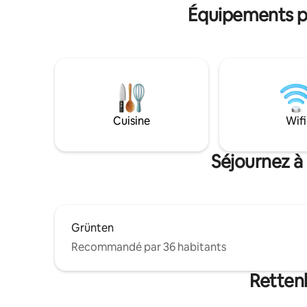
avec des équipements ultramodernes et
et accès 
Équipements po
un parking. Sur demande, livraison de
NESPRESSO
bretzels et de petits pains.
de cafés 
équipée
Cuisine
Wifi
Séjournez à
Grünten
Recommandé par 36 habitants
Rettenb