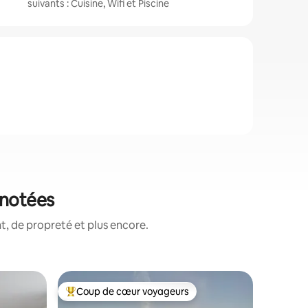
suivants : Cuisine, Wifi et Piscine
 notées
, de propreté et plus encore.
Apparte
Coup de cœur voyageurs
Coup de
lus appréciés
Coups de cœur voyageurs les plus appréciés
Coup de
Appartem