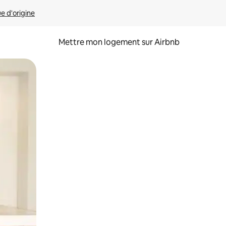
ue d'origine
Mettre mon logement sur Airbnb
sant glisser.