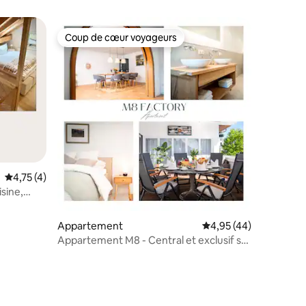
Coup de cœur voyageurs
Coup de cœur voyageurs
Évaluation moyenne sur la base de 4 commentaires : 4,75 sur 5
4,75 (4)
isine,
Appartement
Évaluation moyenne su
4,95 (44)
Appartement M8 - Central et exclusif sur
290 m²
mmentaires : 5 sur 5