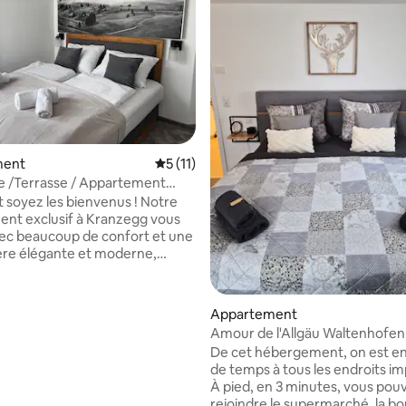
la base de 274 commentaires : 4,96 sur 5
ment
Évaluation moyenne sur la base de 11 co
5 (11)
e /Terrasse / Appartement
our 6 personnes
soyez les bienvenus ! Notre
nt exclusif à Kranzegg vous
ec beaucoup de confort et une
re élégante et moderne,
r votre séjour dans la belle
s dormirez dans : →
ommier de 180 x 200 cm → un lit
Appartement
ier de 160 x 200 cm → un
Amour de l'Allgäu Waltenhofen
t 160x200 cm de haute qualité
De cet hébergement, on est en
verez également : → une
de temps à tous les endroits im
privée → Rangement pour skis
À pied, en 3 minutes, vous pou
ards Télévision → connectée
rejoindre le supermarché, la bo