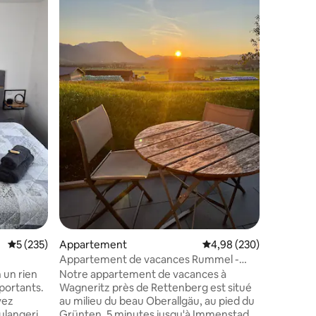
Bel appa
brasserie
3 brasse
Randonné
Grünten. Piste de luge et piste de ski 
fond acc
dans le v
avec des 
saucisse 
mmentaires : 5 sur 5
localité. 
Diverses 
sous form
Machine à
dosettes
séjour.
Évaluation moyenne sur la base de 235 commentaires : 5 sur 5
5 (235)
Appartement
Évaluation moyenne sur
4,98 (230)
Appartement de vacances Rummel -
comme la fête populaire :)
 un rien
Notre appartement de vacances à
portants.
Wagneritz près de Rettenberg est situé
vez
au milieu du beau Oberallgäu, au pied du
ulangerie,
Grünten. 5 minutes jusqu'à Immenstadt