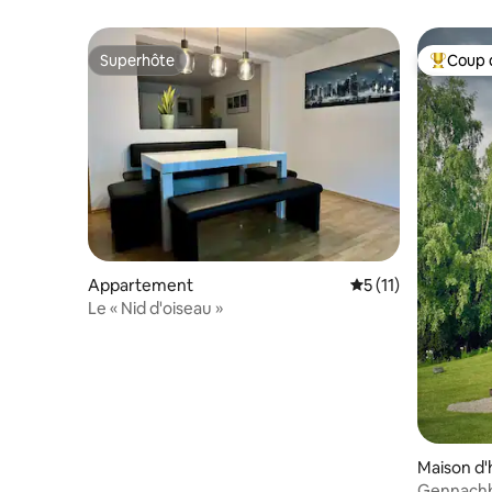
Superhôte
Coup 
Superhôte
Coups de
Appartement
Évaluation moyenne
5 (11)
Le « Nid d'oiseau »
Maison d'
Gennachbl