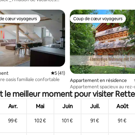
gäu
de cœur voyageurs
Coup de cœur voyageurs
 cœur voyageurs les plus appréciés
Coup de cœur voyageurs
ment
Évaluation moyenne sur la base de 41 co
5 (41)
tre oasis familiale confortable
 la base de 67 commentaires : 4,96 sur 5
Appartement en résidence
Appartement spacieux au rez-
t le meilleur moment pour visiter Rett
chaussée avec jardin et entrée
supplémentaire
Avr.
Mai
Juin
Juil.
Août
99 €
102 €
101 €
91 €
91 €