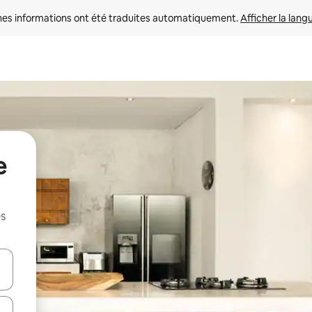
nes informations ont été traduites automatiquement. 
Afficher la lang
e
es
hes vers le haut et vers le bas pour les parcourir ou en appuyant et en fai