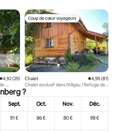
Coup de cœur voyageurs
Coup de cœur voyageurs
mmentaires : 5 sur 5
Évaluation moyenne sur la base de 25 commentaires : 4,92 sur 5
4,92 (25)
Chalet
Évaluation moyenne su
4,95 (81)
de-
Chalet exclusif dans l'Allgäu / Refuge de
enberg ?
montagne sur le Grünten
Sept.
Oct.
Nov.
Déc.
91 €
86 €
80 €
98 €