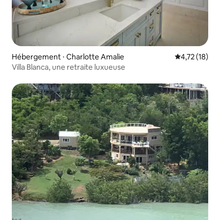
Hébergement ⋅ Charlotte Amalie
Évaluation mo
4,72 (18)
Villa Blanca, une retraite luxueuse