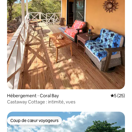
Hébergement ⋅ Coral Bay
Évaluation
5 (25)
Castaway Cottage : intimité, vues
Coup de cœur voyageurs
Coup de cœur voyageurs