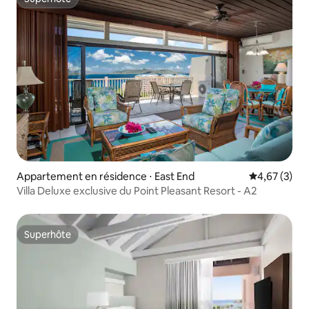
Superhôte
Appartement en résidence ⋅ East End
Évaluation m
4,67 (3)
Villa Deluxe exclusive du Point Pleasant Resort - A2
Superhôte
Superhôte