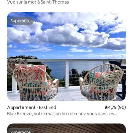
Vue sur la mer à Saint-Thomas
Superhôte
Superhôte
Appartement ⋅ East End
Évaluation mo
4,79 (90)
Blue Breeze, votre maison loin de chez vous dans les
Caraïbes
Superhôte