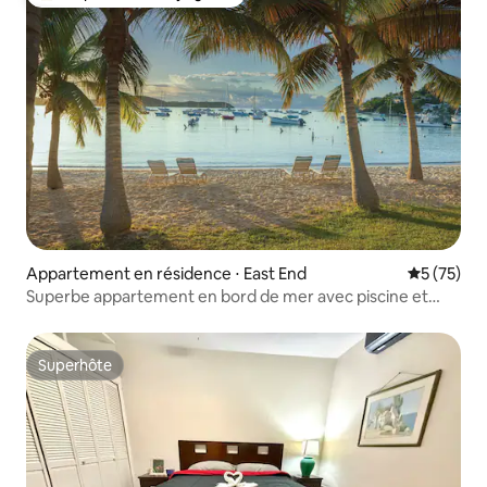
Coups de cœur voyageurs les plus appréciés
Appartement en résidence ⋅ East End
Évaluation
5 (75)
Superbe appartement en bord de mer avec piscine et
restaurants !
Superhôte
Superhôte