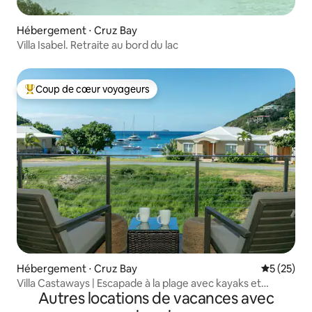
Hébergement ⋅ Cruz Bay
Villa Isabel. Retraite au bord du lac
Coup de cœur voyageurs
Coups de cœur voyageurs les plus appréciés
Hébergement ⋅ Cruz Bay
Évaluation
5 (25)
Villa Castaways | Escapade à la plage avec kayaks et
Autres locations de vacances avec
paddles