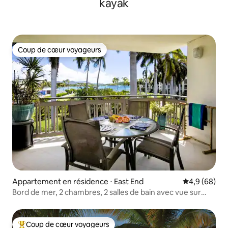
kayak
Coup de cœur voyageurs
Coup de cœur voyageurs
Appartement en résidence ⋅ East End
Évaluation m
4,9 (68)
Bord de mer, 2 chambres, 2 salles de bain avec vue sur
l'océan et piscine
Coup de cœur voyageurs