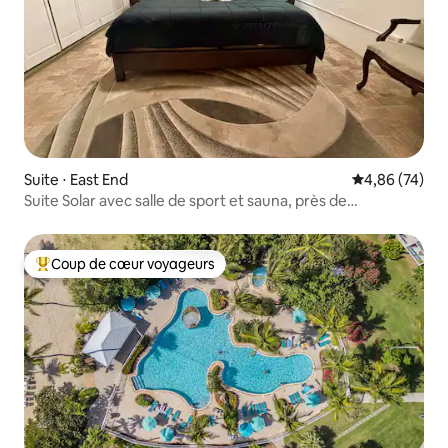
Suite ⋅ East End
Évaluation mo
4,86 (74)
Suite Solar avec salle de sport et sauna, près de
Margaritaville et Coki
Coup de cœur voyageurs
Coups de cœur voyageurs les plus appréciés