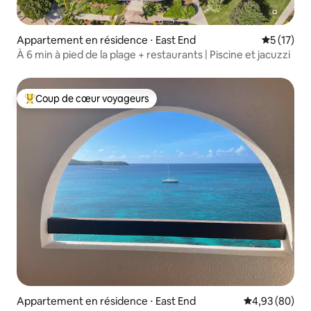
Appartement en résidence ⋅ East End
Évaluation
5 (17)
À 6 min à pied de la plage + restaurants | Piscine et jacuzzi
Coup de cœur voyageurs
Coups de cœur voyageurs les plus appréciés
Appartement en résidence ⋅ East End
Évaluation mo
4,93 (80)