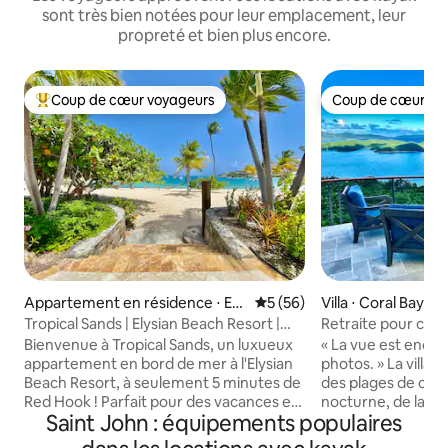
sont très bien notées pour leur emplacement, leur
propreté et bien plus encore.
Coup de cœur voyageurs
Coup de cœur vo
Coups de cœur voyageurs les plus appréciés
Coup de cœur vo
Appartement en résidence ⋅ Eas
Évaluation moyenne sur la b
5 (56)
Villa ⋅ Coral Bay
t End
Tropical Sands | Elysian Beach Resort |
Retraite pour cou
Saint Thomas
panoramiques
Bienvenue à Tropical Sands, un luxueux
« La vue est encor
appartement en bord de mer à l'Elysian
photos. » La villa 
Beach Resort, à seulement 5 minutes de
des plages de clas
Red Hook ! Parfait pour des vacances en
nocturne, de la fa
Saint John : équipements populaires
famille et des escapades romantiques,
de vivre ! Profitez des brises des alizés
cet appartement a tout pour plaire !
ou de la climatisati