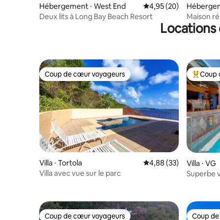
Hébergement ⋅ West End
Évaluation moyenne sur
4,95 (20)
Hébergem
Deux lits à Long Bay Beach Resort
Maison ré
Locations 
avec vue 
Coup de cœur voyageurs
Coup 
Coup de cœur voyageurs
Coups de
Villa ⋅ Tortola
Évaluation moyenne sur
4,88 (33)
Villa ⋅ VG
Villa avec vue sur le parc
Superbe vi
designer.
Coup de cœur voyageurs
Coup de