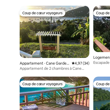
Coup de cœur voyageurs
Coup de
Coup de cœur voyageurs
Coup de
Logement
tral
Escapade insu
Appartement ⋅ Cane Garden
Évaluation moyenne sur
4,97 (34)
classe
Bay
Appartement de 2 chambres à Cane
Garden Bay
Coup de cœur voyageurs
Coup de
Coup de cœur voyageurs
Coup de