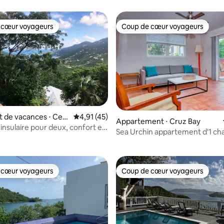
 cœur voyageurs
Coup de cœur voyageurs
 cœur voyageurs
Coup de cœur voyageurs
 de vacances ⋅ Cen
Évaluation moyenne sur la base de 45 comme
4,91 (45)
Appartement ⋅ Cruz Bay
laire pour deux, confort et
 la base de 34 commentaires : 4,97 sur 5
Sea Urchin appartement d'1 ch
Cruz Bay (A-3)
 cœur voyageurs
Coup de cœur voyageurs
 cœur voyageurs
Coup de cœur voyageurs