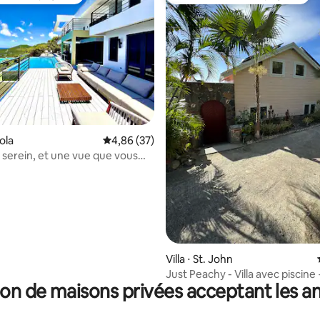
 cœur voyageurs
Coups de cœur voyageurs les p
e sur la base de 6 commentaires : 5 sur 5
tola
Évaluation moyenne sur la base de 37 commen
4,86 (37)
serein, et une vue que vous
r. Moderne.
Villa ⋅ St. John
Just Peachy - Villa avec piscine
on de maisons privées acceptant les 
+ NOUS SOMMES SOLAIRES !