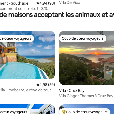
Villa De Vida
 la base de 20 commentaires : 4,95 sur 5
ent ⋅ Southside
Évaluation moyenne sur la base de 93 commen
4,94 (93)
cemment construite ! - 3/3
de maisons acceptant les animaux et a
imprenable et terrasse
de cœur voyageurs
Coup de cœur voyageurs
 cœur voyageurs les plus appréciés
Coup de cœur voyageurs
 la base de 33 commentaires : 4,88 sur 5
Évaluation moyenne sur la base de 59 commen
4,98 (59)
lla Limeberry, le rêve de tout
Villa ⋅ Cruz Bay
Villa Ginger Thomas à Cruz Bay
 cœur voyageurs
Coup de cœur voyageurs