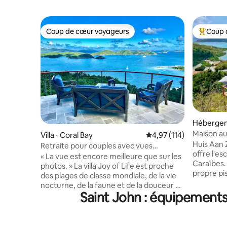
Coup de cœur voyageurs
Coup 
Coup de cœur voyageurs
Coups de
Hébergem
Maison au
Villa ⋅ Coral Bay
Évaluation moyenne sur
4,97 (114)
idylliques
Huis Aan 
Retraite pour couples avec vues
offre l'es
panoramiques
« La vue est encore meilleure que sur les
Caraïbes.
photos. » La villa Joy of Life est proche
propre pi
des plages de classe mondiale, de la vie
surplomba
nocturne, de la faune et de la douceur de
Bay. Cett
Saint John : équipements
vivre ! Profitez des brises des alizés ou de
imprenabl
la climatisation dans toute la villa. WiFi
de Drake, 
rapide, plus un bureau, pour travailler
commodité ! *Détendez-vou
confortablement à la maison. Nous