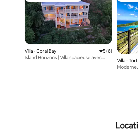
Coup de cœur voyageurs
Coup de
Villa ⋅ Coral Bay
Évaluation moyenn
5 (6)
Island Horizons | Villa spacieuse avec
Villa ⋅ Tor
ÉNERGIE SOLAIRE
Moderne, 
devez voi
Locati