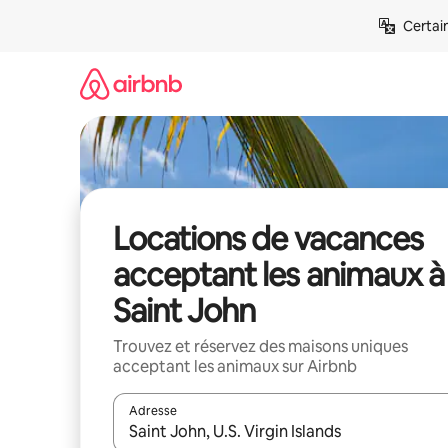
Aller
Certai
directement
au
contenu
Locations de vacances
acceptant les animaux à
Saint John
Trouvez et réservez des maisons uniques
acceptant les animaux sur Airbnb
Adresse
Lorsque les résultats s'affichent, utilisez les flèc