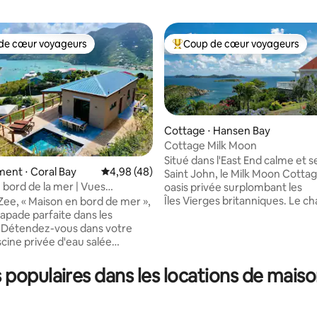
de cœur voyageurs
Coup de cœur voyageurs
 cœur voyageurs les plus appréciés
Coups de cœur voyageurs les p
Cottage ⋅ Hansen Bay
Cottage Milk Moon
Situé dans l'East End calme et s
ent ⋅ Coral Bay
Évaluation moyenne sur la base de 48 comme
4,98 (48)
Saint John, le Milk Moon Cotta
 bord de la mer | Vues
oasis privée surplombant les
 la base de 114 commentaires : 4,97 sur 5
, piscine, climatisation
Îles Vierges britanniques. Le ch
Zee, « Maison en bord de mer »,
des vues magnifiques, un accès
capade parfaite dans les
aux plages d'East End et de n
 Détendez-vous dans votre
équipements pour que les voy
scine privée d'eau salée
sentent comme chez eux. ***
nt les eaux turquoise de Coral
FONCTIONNALITÉS CLÉS *** -
e villa moderne offre une vue
 populaires dans les locations de mais
de deux chambres et deux salle
e sur Hurricane Hole et le canal
avec climatisation dans tout le
alliant intimité, confort et
- Cuisine de taille normale - Pis
s sur des