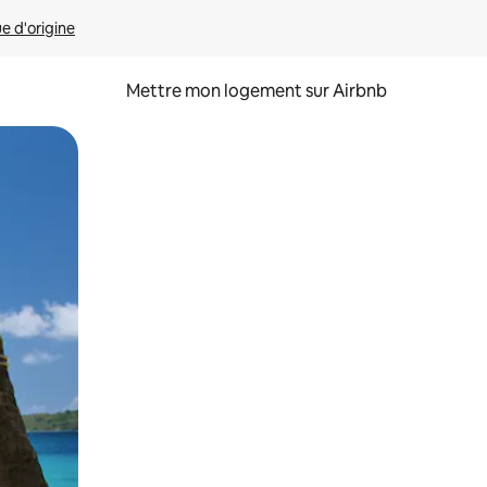
ue d'origine
Mettre mon logement sur Airbnb
sant glisser.