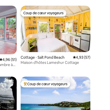
Coup de cœur voyageurs
Coup de cœur voyageurs
ntaires : 4,91 sur 5
Cottage ⋅ Salt Pond Beach
Évaluation moyenne su
4,93 (57)
Évaluation moyenne sur la base de 51 commentaires : 4,96 sur 5
4,96 (51)
Maison d'hôtes Lameshur Cottage
ambre à
Coup de cœur voyageurs
Coups de cœur voyageurs les plus appréciés