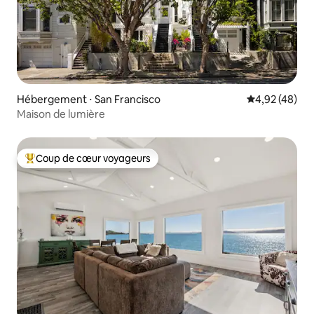
Hébergement ⋅ San Francisco
Évaluation mo
4,92 (48)
Maison de lumière
Coup de cœur voyageurs
Coups de cœur voyageurs les plus appréciés