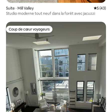
Suite ⋅ Mill Valley
Évaluation
5 (43)
Studio moderne tout neuf dans la forêt avec jacuzzi
Coup de cœur voyageurs
Coup de cœur voyageurs