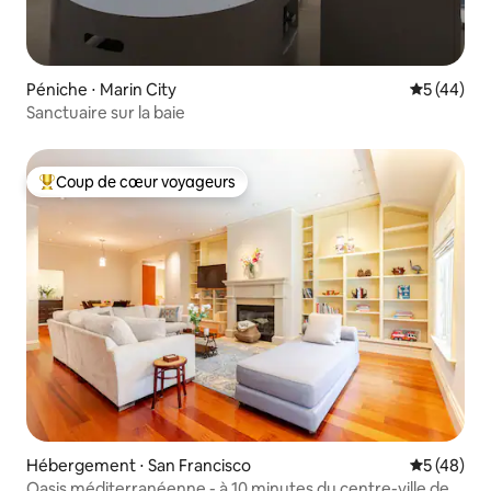
Péniche ⋅ Marin City
Évaluation
5 (44)
Sanctuaire sur la baie
Coup de cœur voyageurs
Coups de cœur voyageurs les plus appréciés
Hébergement ⋅ San Francisco
Évaluation
5 (48)
Oasis méditerranéenne - à 10 minutes du centre-ville de