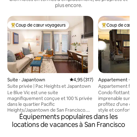
plus encore.
Coup de cœur voyageurs
Coup de cœur 
Coups de cœur voyageurs les plus appréciés
Coups de cœur vo
Suite ⋅ Japantown
Évaluation moyenne sur la base 
4,95 (317)
Appartement ⋅ Mar
Suite privée | Pac Heights et Japantown
Appartement flotta
Richardson à Sausa
Le Blue Vic est une suite
Condo flottant ro
magnifiquement conçue et 100 % privée
imprenable sur l'
dans le quartier Pacific
profitez d'une esc
Heights/Japantown de San Francisco.
style et confort. 
Équipements populaires dans les
Nous nous efforçons d'offrir un séjour
soleil depuis votre
soigné, de qualité hôtelière, dans une
confortable ou dé
locations de vacances à San Francisco
maison victorienne privée. - 500 pieds
pont avec des péli
carrés - 2 pâtés de maisons de
même un hydravion