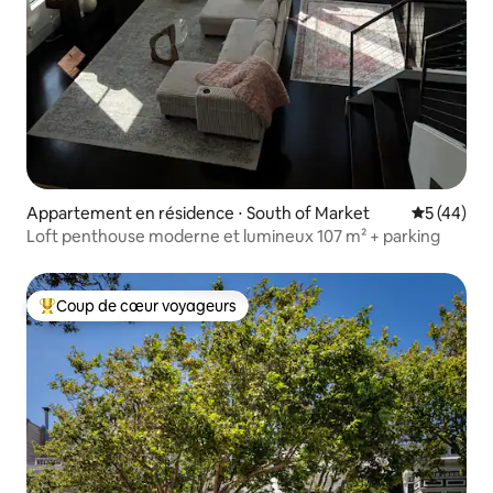
Appartement en résidence ⋅ South of Market
Évaluation
5 (44)
Loft penthouse moderne et lumineux 107 m² + parking
Coup de cœur voyageurs
Coups de cœur voyageurs les plus appréciés