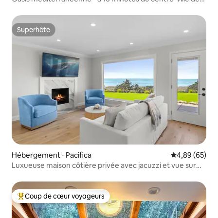
San Francisco
Superhôte
Superhôte
Hébergement ⋅ Pacifica
Évaluation mo
4,89 (65)
Luxueuse maison côtière privée avec jacuzzi et vue sur
l'océan
Coup de cœur voyageurs
Coups de cœur voyageurs les plus appréciés