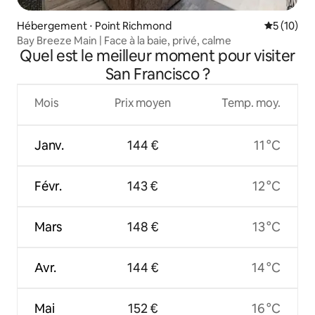
Hébergement ⋅ Point Richmond
Évaluation
5 (10)
Bay Breeze Main | Face à la baie, privé, calme
Quel est le meilleur moment pour visiter
San Francisco ?
Mois
Prix moyen
Temp. moy.
Janv.
144 €
11 °C
Févr.
143 €
12 °C
Mars
148 €
13 °C
Avr.
144 €
14 °C
Mai
152 €
16 °C