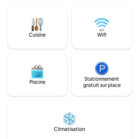
Fillmore St, du corridor Pacific Heights et
viennent. Unique e
de Japantown - Plus de 50 restaurants
escapade, des va
et commerces dans un rayon de 6 pâtés
professionnelles ou un
de maisons - Salle de bain en marbre,
du Golden Gate es
douche à l'italienne -Bureau et Internet
de l'aéroport s'ar
haute vitesse - Bar à petit-déjeuner - 2
maisons. Sentier 
Cuisine
Wifi
grands placards - Un score de
Sausalito et Mill Va
marchabilité PARFAIT de 100 -Excellents
Parking gratuit. Lisez les commentaires
transports en commun - Accès facile à
sur ce logement ou
l'ensemble de San Francisco et au-delà
condos flottants !
Stationnement
Piscine
gratuit sur place
Climatisation