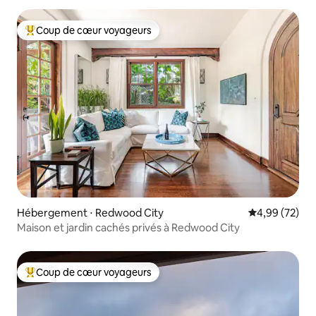
Coup de cœur voyageurs
Coups de cœur voyageurs les plus appréciés
Hébergement ⋅ Redwood City
Évaluation mo
4,99 (72)
Maison et jardin cachés privés à Redwood City
Coup de cœur voyageurs
Coups de cœur voyageurs les plus appréciés