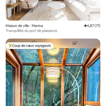
Maison de ville ⋅ Marina
Évaluation mo
4,87 (71)
Tranquillité du port de plaisance
Coup de cœur voyageurs
Coups de cœur voyageurs les plus appréciés