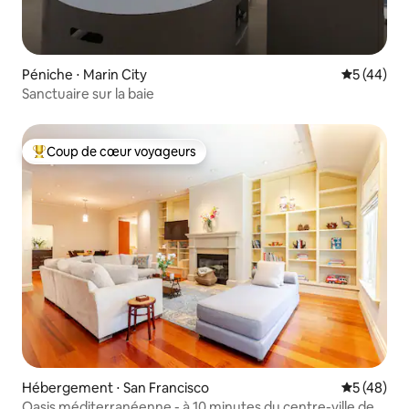
Péniche ⋅ Marin City
Évaluation
5 (44)
Sanctuaire sur la baie
Coup de cœur voyageurs
Coups de cœur voyageurs les plus appréciés
Hébergement ⋅ San Francisco
Évaluation
5 (48)
Oasis méditerranéenne - à 10 minutes du centre-ville de