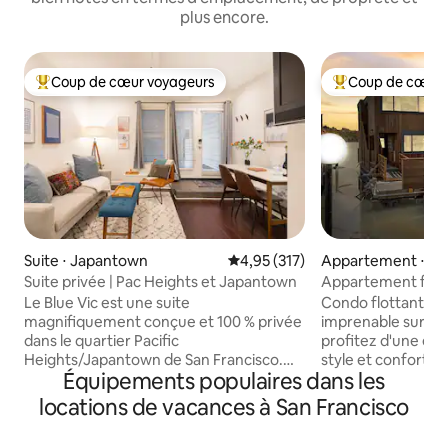
plus encore.
Coup de cœur voyageurs
Coup de cœur 
Coups de cœur voyageurs les plus appréciés
Coups de cœur vo
Suite ⋅ Japantown
Évaluation moyenne sur la base 
4,95 (317)
Appartement ⋅ Mar
Suite privée | Pac Heights et Japantown
Appartement flotta
Richardson à Sausa
Le Blue Vic est une suite
Condo flottant ro
magnifiquement conçue et 100 % privée
imprenable sur l'
dans le quartier Pacific
profitez d'une esc
Heights/Japantown de San Francisco.
style et confort. 
Équipements populaires dans les
Nous nous efforçons d'offrir un séjour
soleil depuis votre
soigné, de qualité hôtelière, dans une
confortable ou dé
locations de vacances à San Francisco
maison victorienne privée. - 500 pieds
pont avec des péli
carrés - 2 pâtés de maisons de
même un hydravion