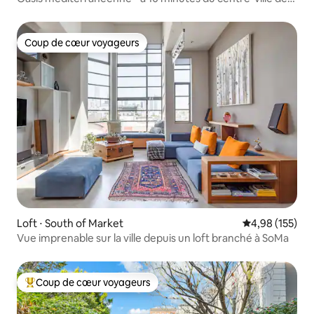
San Francisco
Coup de cœur voyageurs
Coup de cœur voyageurs
Loft ⋅ South of Market
Évaluation moy
4,98 (155)
Vue imprenable sur la ville depuis un loft branché à SoMa
Coup de cœur voyageurs
Coups de cœur voyageurs les plus appréciés