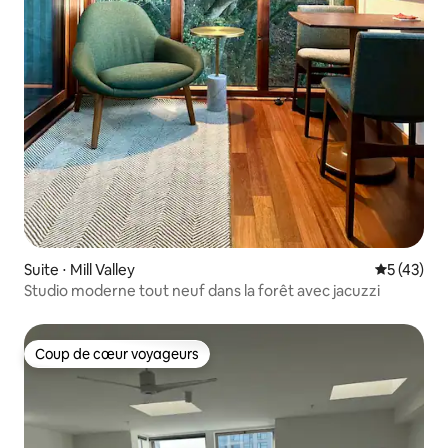
Suite ⋅ Mill Valley
Évaluation
5 (43)
Studio moderne tout neuf dans la forêt avec jacuzzi
Coup de cœur voyageurs
Coup de cœur voyageurs