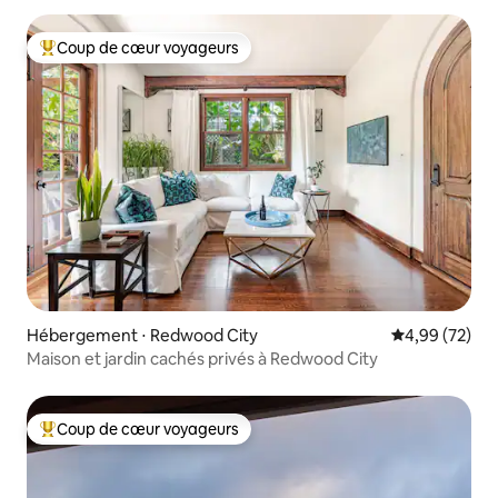
Coup de cœur voyageurs
Coups de cœur voyageurs les plus appréciés
Hébergement ⋅ Redwood City
Évaluation mo
4,99 (72)
Maison et jardin cachés privés à Redwood City
Coup de cœur voyageurs
Coups de cœur voyageurs les plus appréciés