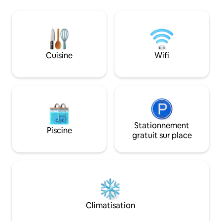
Fillmore St, du corridor Pacific Heights et
viennent. Unique e
de Japantown - Plus de 50 restaurants
escapade, des va
et commerces dans un rayon de 6 pâtés
professionnelles ou un
de maisons - Salle de bain en marbre,
du Golden Gate es
douche à l'italienne -Bureau et Internet
de l'aéroport s'ar
haute vitesse - Bar à petit-déjeuner - 2
maisons. Sentier 
Cuisine
Wifi
grands placards - Un score de
Sausalito et Mill Va
marchabilité PARFAIT de 100 -Excellents
Parking gratuit. Lisez les commentaires
transports en commun - Accès facile à
sur ce logement ou
l'ensemble de San Francisco et au-delà
condos flottants !
Stationnement
Piscine
gratuit sur place
Climatisation