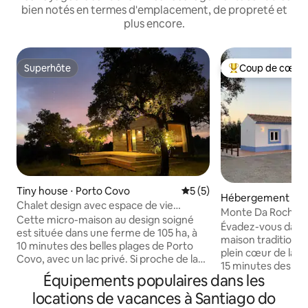
bien notés en termes d'emplacement, de propreté et
plus encore.
Superhôte
Coup de cœur 
Superhôte
Coups de cœur vo
Tiny house ⋅ Porto Covo
Évaluation moyenne sur la 
5 (5)
Hébergement ⋅ Ar
Chalet design avec espace de vie
Monte Da Rocha
extérieur privé
Cette micro-maison au design soigné
Évadez-vous dans
est située dans une ferme de 105 ha, à
maison traditionne
10 minutes des belles plages de Porto
plein cœur de la 
Covo, avec un lac privé. Si proche de la
15 minutes des pl
plage, et avec tout le charme de la
Équipements populaires dans les
à 30 minutes des p
campagne de l'Alentejo. Une grande
Vila Nova de Milf
locations de vacances à Santiago do
terrasse s'ouvre depuis la cuisine et le
toutes connues po