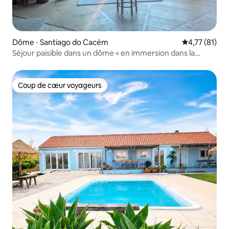
Dôme ⋅ Santiago do Cacém
Évaluation mo
4,77 (81)
Séjour paisible dans un dôme « en immersion dans la
nature », à 20 minutes de la plage
Coup de cœur voyageurs
Coup de cœur voyageurs