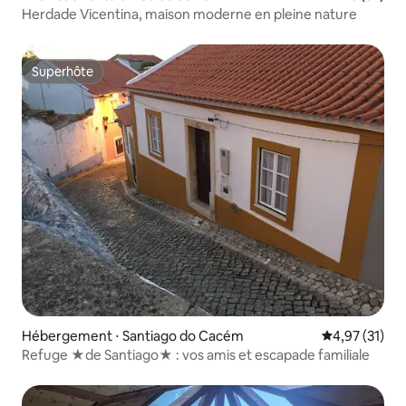
Herdade Vicentina, maison moderne en pleine nature
Superhôte
Superhôte
Hébergement ⋅ Santiago do Cacém
Évaluation mo
4,97 (31)
Refuge ★de Santiago★ : vos amis et escapade familiale