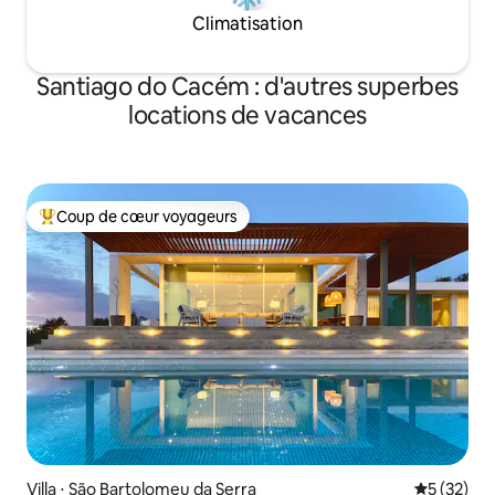
Climatisation
Santiago do Cacém : d'autres superbes
locations de vacances
Coup de cœur voyageurs
Coups de cœur voyageurs les plus appréciés
Villa ⋅ São Bartolomeu da Serra
Évaluation
5 (32)