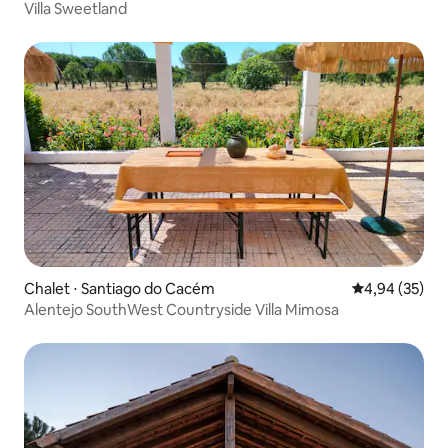
Villa Sweetland
Chalet ⋅ Santiago do Cacém
Évaluation mo
4,94 (35)
Alentejo SouthWest Countryside Villa Mimosa