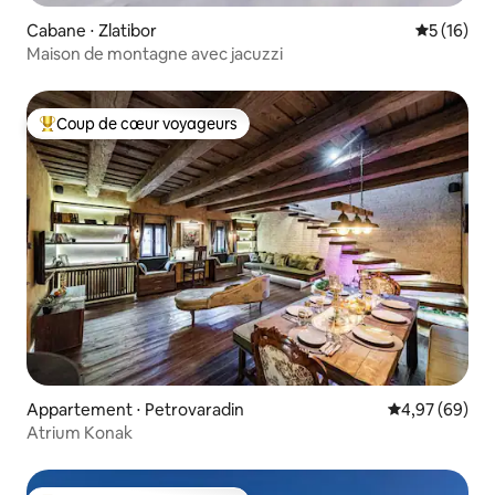
Cabane ⋅ Zlatibor
Évaluation
5 (16)
Maison de montagne avec jacuzzi
Coup de cœur voyageurs
Coups de cœur voyageurs les plus appréciés
Appartement ⋅ Petrovaradin
Évaluation mo
4,97 (69)
Atrium Konak