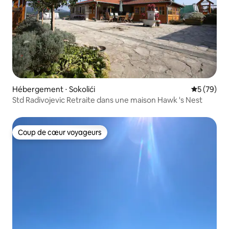
Hébergement ⋅ Sokolići
Évaluation
5 (79)
Std Radivojevic Retraite dans une maison Hawk 's Nest
Coup de cœur voyageurs
Coup de cœur voyageurs