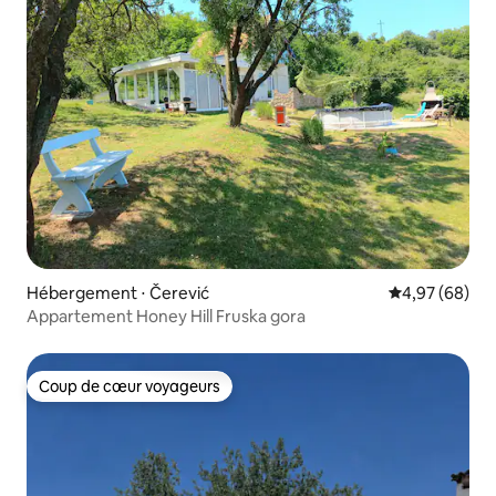
Hébergement ⋅ Čerević
Évaluation mo
4,97 (68)
Appartement Honey Hill Fruska gora
Coup de cœur voyageurs
Coup de cœur voyageurs