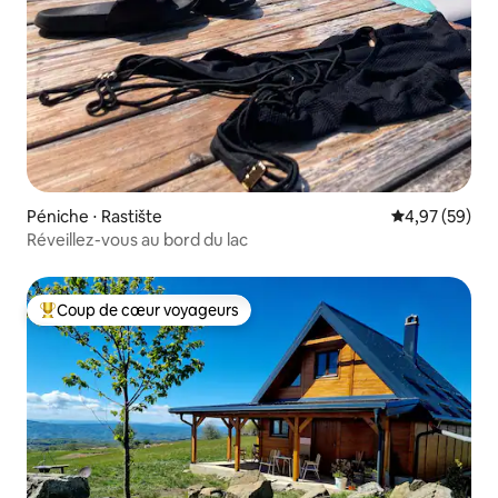
Péniche ⋅ Rastište
Évaluation mo
4,97 (59)
Réveillez-vous au bord du lac
Coup de cœur voyageurs
Coups de cœur voyageurs les plus appréciés