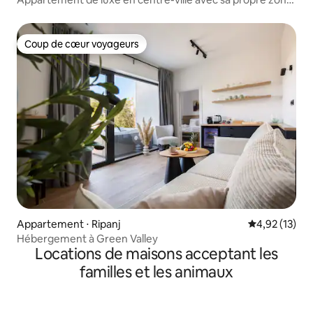
spa
Coup de cœur voyageurs
Coup de cœur voyageurs
Appartement ⋅ Ripanj
Évaluation mo
4,92 (13)
Hébergement à Green Valley
Locations de maisons acceptant les
familles et les animaux