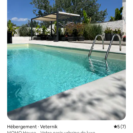
Hébergement ⋅ Veternik
Évaluatio
5 (7)
MOMO House – Votre oasis urbaine de luxe