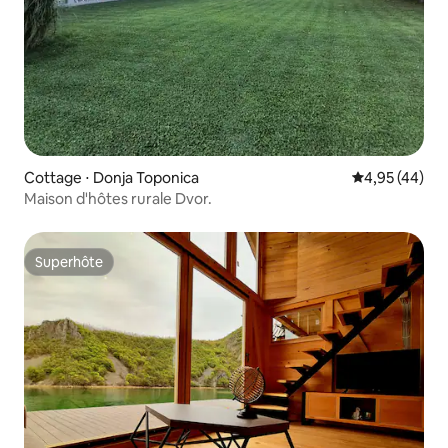
Cottage ⋅ Donja Toponica
Évaluation mo
4,95 (44)
Maison d'hôtes rurale Dvor.
Superhôte
Superhôte