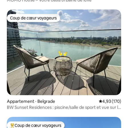
Coup de cœur voyageurs
Coup de cœur voyageurs
Appartement ⋅ Belgrade
Évaluation moy
4,93 (170)
BW Sunset Residences : piscine/salle de sport et vue sur le
fleuve
Coup de cœur voyageurs
Coups de cœur voyageurs les plus appréciés