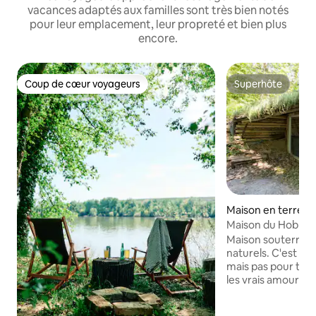
vacances adaptés aux familles sont très bien notés
pour leur emplacement, leur propreté et bien plus
encore.
Coup de cœur voyageurs
Superhôte
Coup de cœur voyageurs
Superhôte
Maison en terre ⋅ 
Maison du Hobbit
Maison souterraine
naturels. C'est un
mais pas pour tout
les vrais amoureux
aventuriers, et les
besoins élevés. E