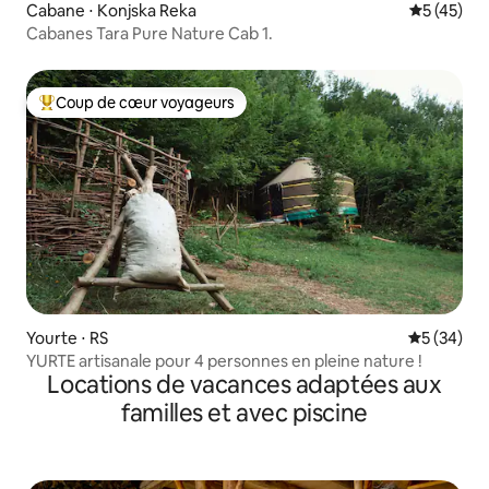
Cabane ⋅ Konjska Reka
Évaluation
5 (45)
Cabanes Tara Pure Nature Cab 1.
Coup de cœur voyageurs
Coups de cœur voyageurs les plus appréciés
Yourte ⋅ RS
Évaluation
5 (34)
YURTE artisanale pour 4 personnes en pleine nature !
Locations de vacances adaptées aux
familles et avec piscine