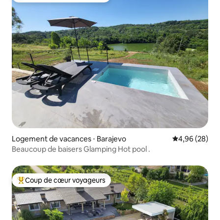
Logement de vacances ⋅ Barajevo
Évaluation mo
4,96 (28)
Beaucoup de baisers Glamping Hot pool .
Coup de cœur voyageurs
Coups de cœur voyageurs les plus appréciés