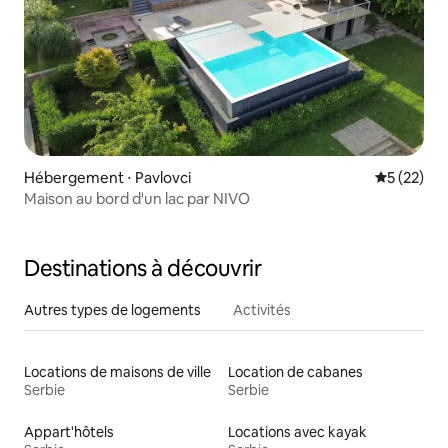
Hébergement ⋅ Pavlovci
Évaluation
5 (22)
Maison au bord d'un lac par NIVO
Destinations à découvrir
Autres types de logements
Activités
Locations de maisons de ville
Location de cabanes
Serbie
Serbie
Appart'hôtels
Locations avec kayak