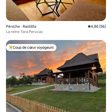
Péniche ⋅ Rastište
Évaluation mo
4,86 (56)
La reine Tara Perucac
Coup de cœur voyageurs
Coups de cœur voyageurs les plus appréciés