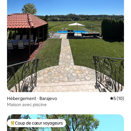
Hébergement ⋅ Barajevo
Évaluation
5 (10)
Maison avec piscine
Coup de cœur voyageurs
Coups de cœur voyageurs les plus appréciés