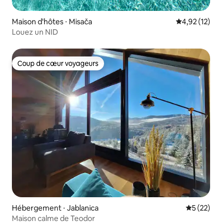
Maison d'hôtes ⋅ Misača
Évaluation mo
4,92 (12)
Louez un NID
Coup de cœur voyageurs
Coup de cœur voyageurs
Hébergement ⋅ Jablanica
Évaluation
5 (22)
Maison calme de Teodor