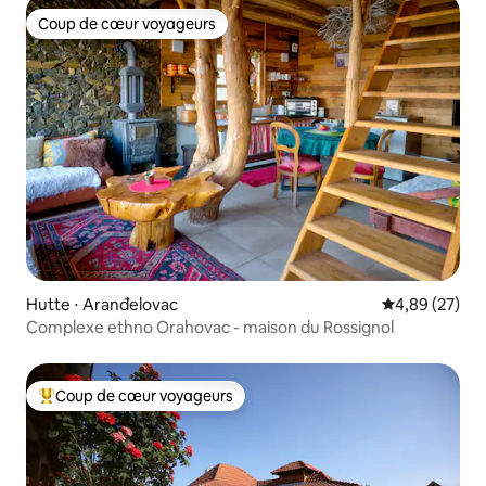
Coup de cœur voyageurs
Coup de cœur voyageurs
Hutte ⋅ Aranđelovac
Évaluation mo
4,89 (27)
Complexe ethno Orahovac - maison du Rossignol
Coup de cœur voyageurs
Coups de cœur voyageurs les plus appréciés