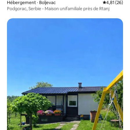
Hébergement ⋅ Boljevac
Évaluation mo
4,81 (26)
Podgorac, Serbie - Maison unifamiliale près de Rtanj