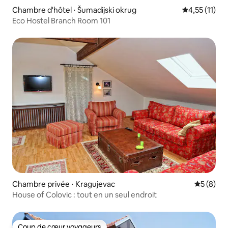
Chambre d'hôtel ⋅ Šumadijski okrug
Évaluation m
4,55 (11)
Eco Hostel Branch Room 101
Chambre privée ⋅ Kragujevac
Évaluatio
5 (8)
House of Colovic : tout en un seul endroit
Coup de cœur voyageurs