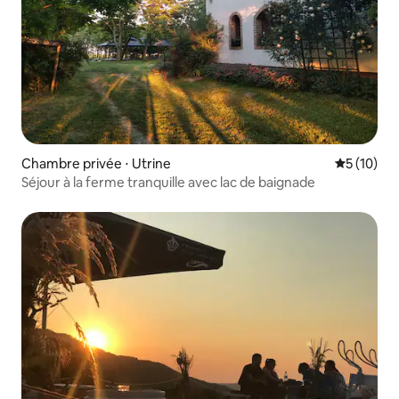
Chambre privée ⋅ Utrine
Évaluation
5 (10)
Séjour à la ferme tranquille avec lac de baignade