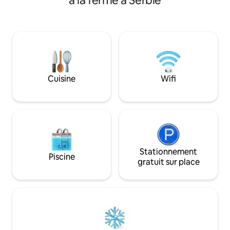
à la ferme à Serbie
140 km de Belgrade. NOUS DISPOSONS
dispose d'un salon
DE 3 STUDIOS et 1 appartement,
2 chambres, d'une 
capacité d'accueil de 21 personnes
deux balcons. Une chambre est équipée
maximum. Profitez de la nature, de la
d'un lit King Size 
nourriture biologique, des activités
équipée de deux li
gratuites : équitation, excursion en jeep,
également une vue 
randonnée, vélo. Dans un rayon de
séjour, il y a un canapé
30 km, vous trouverez certains des
petits lacs à Zaovi
Cuisine
Wifi
endroits les plus populaires de Serbie : le
eau super propre 
monastère Manasija, la grotte Resava, la
poissons.
cascade Lisine, Prskalo...
Stationnement
Piscine
gratuit sur place