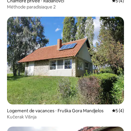
Chambre privée ⋅ Radanovci
Évaluatio
5 (4)
Méthode paradisiaque 2
Logement de vacances ⋅ Fruška Gora Mandjelos
Évaluatio
5 (4)
Kučerak Višnja