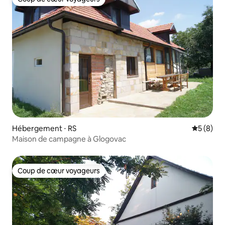
Coup de cœur voyageurs
Hébergement ⋅ RS
Évaluatio
5 (8)
Maison de campagne à Glogovac
Coup de cœur voyageurs
Coup de cœur voyageurs