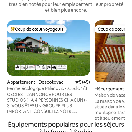
très bien notés pour leur emplacement, leur propreté
et bien plus encore.
Coup de cœur voyageurs
Coup de cœur vo
Coups de cœur voyageurs les plus appréciés
Coup de cœur vo
Appartement ⋅ Despotovac
Évaluation moyenne sur la b
5 (45)
Ferme écologique Milanovic - studio 1/3
Hébergement ⋅ Za
CECI EST L'ANNONCE POUR LES
Maison de vacanc
STUDIOS (1 À 4 PERSONNES CHACUN) -
La maison de vaca
SI VOUS ÊTES UN GROUPE PLUS
située dans le vill
IMPORTANT, CONSULTEZ NOTRE
montagne Tara, prè
APPARTEMENT (1 À 9 PERSONNES) La
et à seulement 1 k
ferme est située dans l'est de la Serbie,
Équipements populaires pour les séjours
Zaovine, qui est l'
dans le village de Lipovica, à environ
de Serbie. Notre maison de vacances