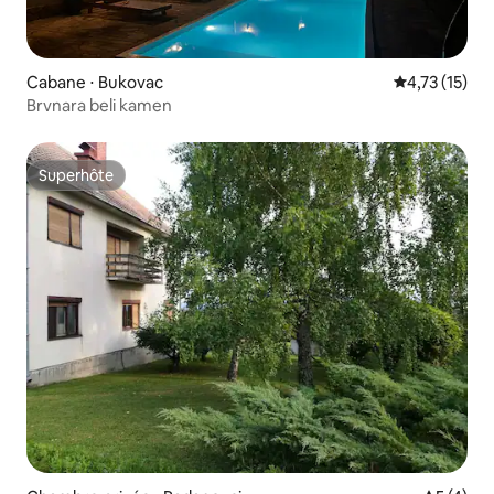
Cabane ⋅ Bukovac
Évaluation mo
4,73 (15)
Brvnara beli kamen
Superhôte
Superhôte