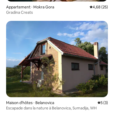
Appartement ⋅ Mokra Gora
Évaluation mo
4,68 (25)
Gradina Creats
Maison d'hôtes ⋅ Belanovica
Évaluatio
5 (3)
Escapade dans la nature à Belanovica, Sumadija, WH