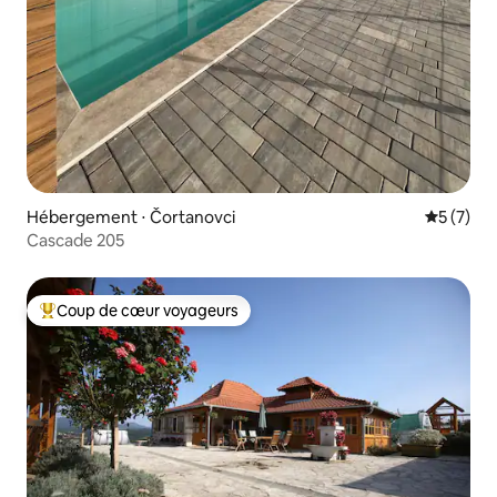
Hébergement ⋅ Čortanovci
Évaluatio
5 (7)
Cascade 205
Coup de cœur voyageurs
Coups de cœur voyageurs les plus appréciés