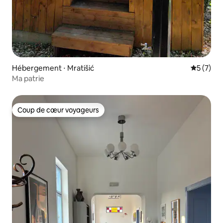
Hébergement ⋅ Mratišić
Évaluatio
5 (7)
Ma patrie
Coup de cœur voyageurs
Coup de cœur voyageurs