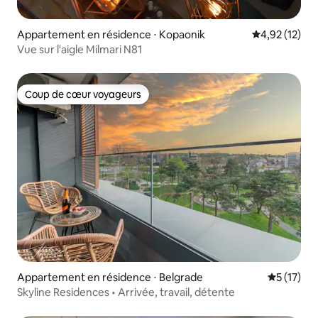
Appartement en résidence ⋅ Kopaonik
Évaluation mo
4,92 (12)
Vue sur l'aigle Milmari N81
Coup de cœur voyageurs
Coup de cœur voyageurs
Appartement en résidence ⋅ Belgrade
Évaluation
5 (17)
Skyline Residences • Arrivée, travail, détente