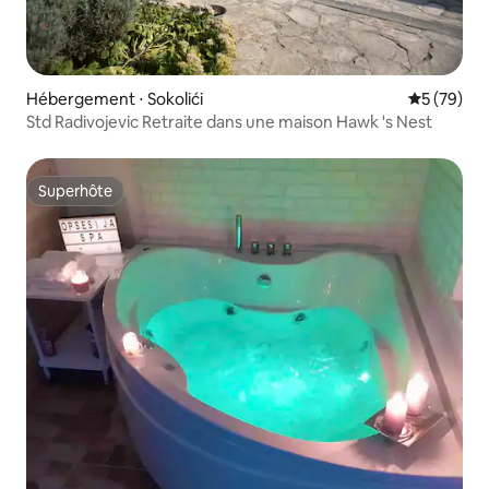
Hébergement ⋅ Sokolići
Évaluation
5 (79)
Std Radivojevic Retraite dans une maison Hawk 's Nest
Superhôte
Superhôte