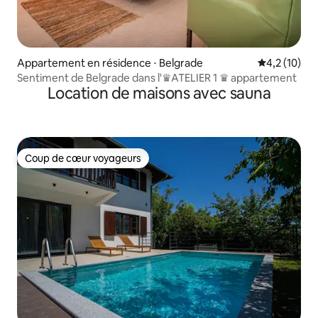
Appartement en résidence ⋅ Belgrade
Évaluation m
4,2 (10)
Sentiment de Belgrade dans l'♛ATELIER 1 ♛ appartement
Location de maisons avec sauna
Coup de cœur voyageurs
Coup de cœur voyageurs