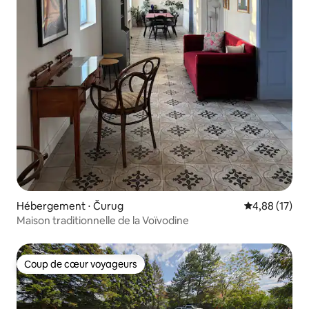
Hébergement ⋅ Čurug
Évaluation mo
4,88 (17)
Maison traditionnelle de la Voïvodine
Coup de cœur voyageurs
Coup de cœur voyageurs