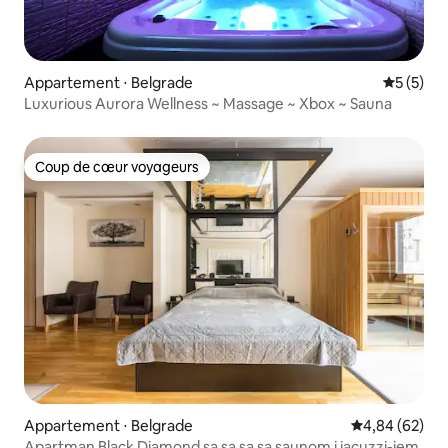
Appartement ⋅ Belgrade
Évaluatio
5 (5)
Luxurious Aurora Wellness ~ Massage ~ Xbox ~ Sauna
Coup de cœur voyageurs
Coup de cœur voyageurs
Appartement ⋅ Belgrade
Évaluation mo
4,84 (62)
Apartman Black Diamond sa sa sa sa saunom i jacuzzi-jem