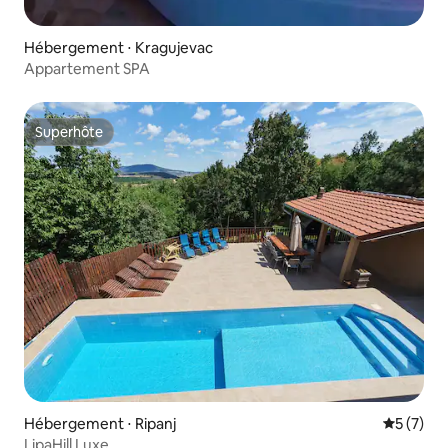
Hébergement ⋅ Kragujevac
Appartement SPA
Superhôte
Superhôte
Hébergement ⋅ Ripanj
Évaluatio
5 (7)
LipaHill Luxe