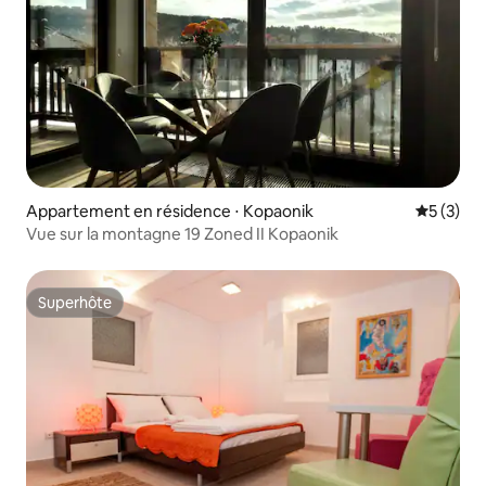
Appartement en résidence ⋅ Kopaonik
Évaluatio
5 (3)
Vue sur la montagne 19 Zoned II Kopaonik
Superhôte
Superhôte