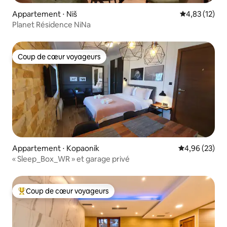
Appartement ⋅ Niš
Évaluation mo
4,83 (12)
Planet Résidence NiNa
Coup de cœur voyageurs
Coup de cœur voyageurs
Appartement ⋅ Kopaonik
Évaluation mo
4,96 (23)
« Sleep_Box_WR » et garage privé
Coup de cœur voyageurs
Coups de cœur voyageurs les plus appréciés