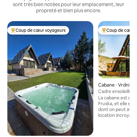
sont très bien notées pour leur emplacement, leur
propreté et bien plus encore.
Coup de cœur voyageurs
Coup de cœur 
Coups de cœur voyageurs les plus appréciés
Coups de cœur vo
Cabane ⋅ Vrdnik
Cadre ensoleillé d
Fruska Gora
La cabane est dans
Fruska, et elle est
dont on peut avoir
location incroyabl
confortable en pl
national, où vous p
propre et frais, reg