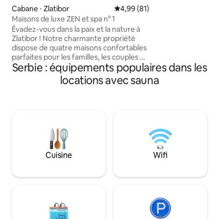
presque tous les s
Cabane ⋅ Zlatibor
Évaluation moyenne sur la base
4,99 (81)
perdre, vous déte
Maisons de luxe ZEN et spa n° 1
dans cet espace c
Évadez-vous dans la paix et la nature à
vous serez isolé,
Zlatibor ! Notre charmante propriété
proche des grandes
dispose de quatre maisons confortables
vos propres SOIRÉ
parfaites pour les familles, les couples ou
air. FRUSKE TERME
Serbie : équipements populaires dans les
les groupes, chacune alliant confort
minutes !« JAZAK »
moderne et charme rustique. Profitez
quelques minutes
locations avec sauna
d'un spa extérieur unique avec sauna et
jacuzzi, disponible sur rendez-vous.
Avec une vue imprenable sur la
montagne, l'air frais et la possibilité
d'explorer la beauté naturelle de la
région et les attractions à proximité,
c'est votre escapade ultime. Détendez-
vous et créez des souvenirs inoubliables
Cuisine
Wifi
dans notre endroit paisible. Réservez
votre séjour aujourd'hui !