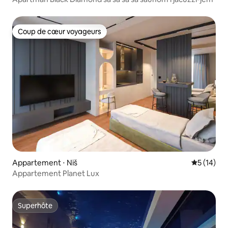
Coup de cœur voyageurs
Coup de cœur voyageurs
Appartement ⋅ Niš
Évaluation
5 (14)
Appartement Planet Lux
Superhôte
Superhôte