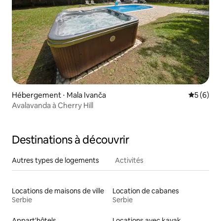
Hébergement ⋅ Mala Ivanča
Évaluatio
5 (6)
Avalavanda à Cherry Hill
Destinations à découvrir
Autres types de logements
Activités
Locations de maisons de ville
Location de cabanes
Serbie
Serbie
Appart'hôtels
Locations avec kayak