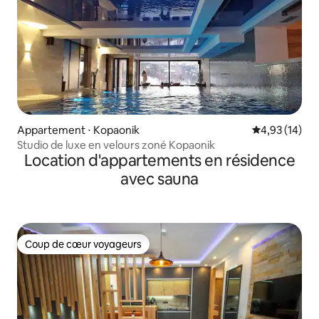
Appartement ⋅ Kopaonik
Évaluation mo
4,93 (14)
Studio de luxe en velours zoné Kopaonik
Location d'appartements en résidence
avec sauna
Coup de cœur voyageurs
Coup de cœur voyageurs