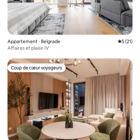
Appartement ⋅ Belgrade
Évaluation
5 (21)
Affaires et plaisir IV
Coup de cœur voyageurs
Coup de cœur voyageurs