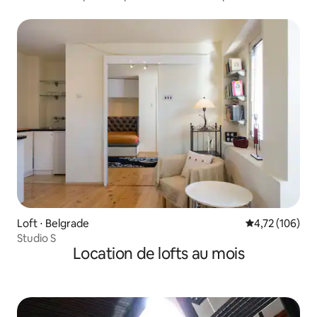
privilégié
Loft ⋅ Belgrade
Évaluation moy
4,72 (106)
Studio S
Location de lofts au mois