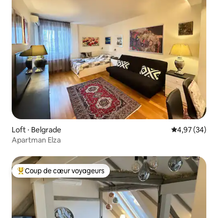
Loft ⋅ Belgrade
Évaluation mo
4,97 (34)
Apartman Elza
Coup de cœur voyageurs
Coups de cœur voyageurs les plus appréciés