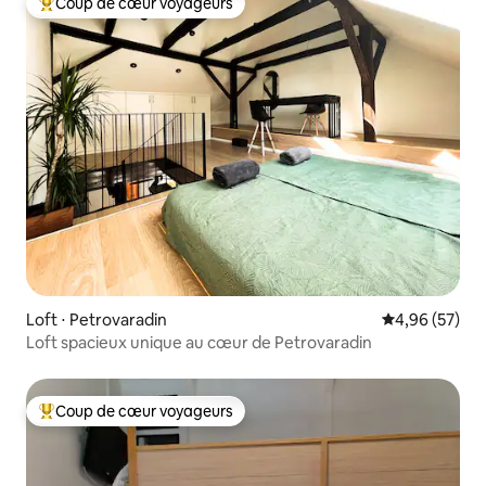
Coup de cœur voyageurs
Coups de cœur voyageurs les plus appréciés
Loft ⋅ Petrovaradin
Évaluation mo
4,96 (57)
Loft spacieux unique au cœur de Petrovaradin
Coup de cœur voyageurs
Coups de cœur voyageurs les plus appréciés