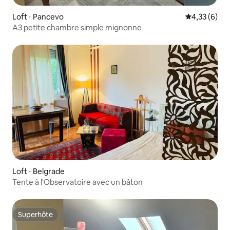
Loft ⋅ Pancevo
Évaluation m
4,33 (6)
A3 petite chambre simple mignonne
Loft ⋅ Belgrade
Tente à l'Observatoire avec un bâton
Superhôte
Superhôte