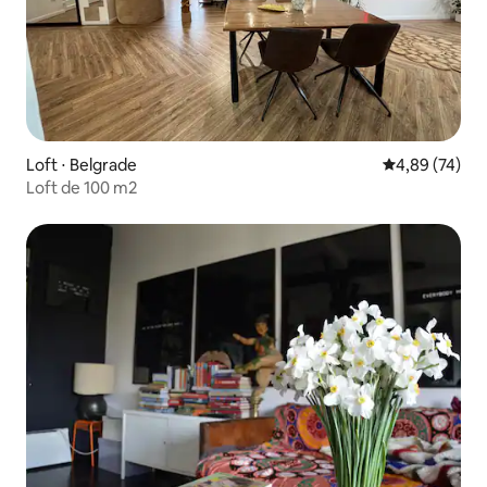
Loft ⋅ Belgrade
Évaluation mo
4,89 (74)
Loft de 100 m2