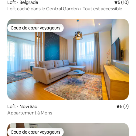
Loft ⋅ Belgrade
Évaluation
5 (10)
Loft caché dans le Central Garden • Tout est accessible à
pied
Coup de cœur voyageurs
Coup de cœur voyageurs
Loft ⋅ Novi Sad
Évaluatio
5 (7)
Appartement à Mons
Coup de cœur voyageurs
Coup de cœur voyageurs