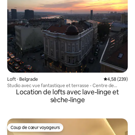
Loft ⋅ Belgrade
Évaluation moy
4,58 (239)
Studio avec vue fantastique et terrasse - Centre de
Location de lofts avec lave-linge et
Belgrade
sèche-linge
Coup de cœur voyageurs
Coup de cœur voyageurs