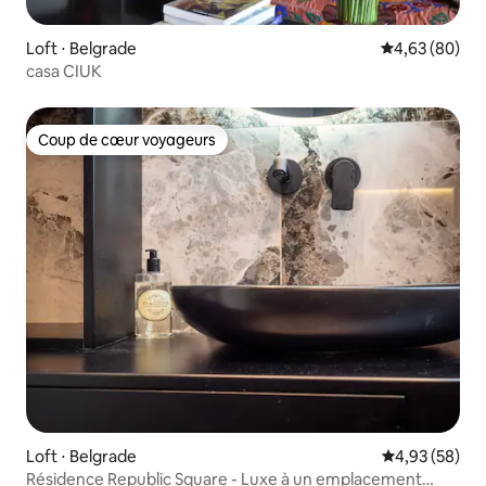
Loft ⋅ Belgrade
Évaluation mo
4,63 (80)
casa CIUK
Coup de cœur voyageurs
Coup de cœur voyageurs
Loft ⋅ Belgrade
Évaluation mo
4,93 (58)
Résidence Republic Square - Luxe à un emplacement