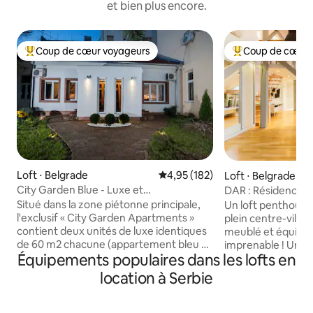
et bien plus encore.
Coup de cœur voyageurs
Coup de cœur 
Coups de cœur voyageurs les plus appréciés
Coups de cœur vo
Loft ⋅ Belgrade
Évaluation moyenne sur la base 
4,95 (182)
Loft ⋅ Belgrade
City Garden Blue - Luxe et
DAR : Résidence d'
emplacement privilégié
Situé dans la zone piétonne principale,
Un loft penthous
l'exclusif « City Garden Apartments »
plein centre-ville
contient deux unités de luxe identiques
meublé et équipé,
de 60 m2 chacune (appartement bleu et
imprenable ! Une 
Équipements populaires dans les lofts en
vert) avec une combinaison authentique
stationnement grat
de design moderne et rétro et un
Près du quartier b
location à Serbie
étonnant jardin clôturé. Lieu calme et
d'un marché fermie
ambiance magique. Les appartements
discothèques, à pr
sont entièrement équipés et répondent
de la place de la R