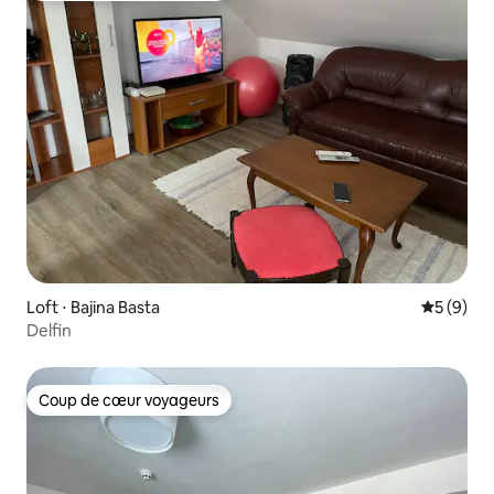
Loft ⋅ Bajina Basta
Évaluatio
5 (9)
Delfin
Coup de cœur voyageurs
Coup de cœur voyageurs