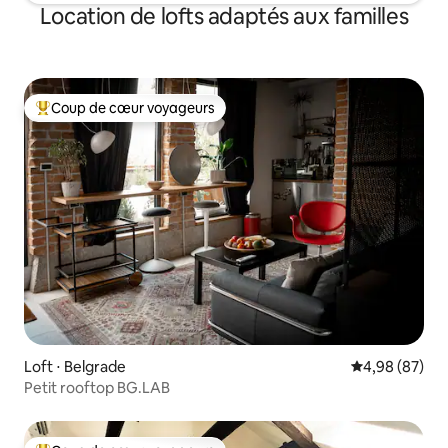
Location de lofts adaptés aux familles
Coup de cœur voyageurs
Coups de cœur voyageurs les plus appréciés
Loft ⋅ Belgrade
Évaluation mo
4,98 (87)
Petit rooftop BG.LAB