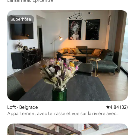
Lanterneau Epi centre
Superhôte
Superhôte
Loft ⋅ Belgrade
Évaluation mo
4,84 (32)
Appartement avec terrasse et vue sur la rivière avec
arrivée autonome