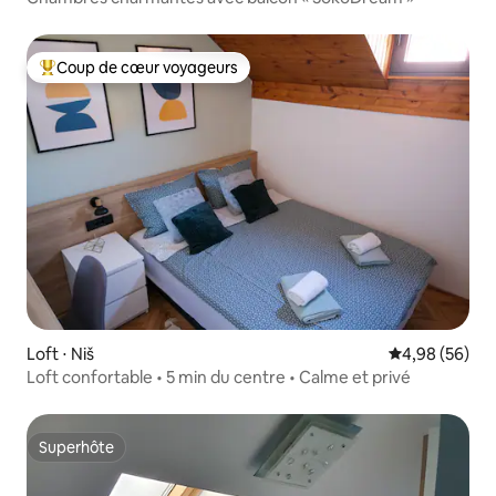
Coup de cœur voyageurs
Coups de cœur voyageurs les plus appréciés
Loft ⋅ Niš
Évaluation mo
4,98 (56)
Loft confortable • 5 min du centre • Calme et privé
Superhôte
Superhôte