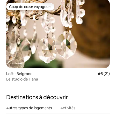
Coup de cœur voyageurs
Coup de cœur voyageurs
Loft ⋅ Belgrade
Évaluation
5 (21)
Le studio de Hana
Destinations à découvrir
Autres types de logements
Activités