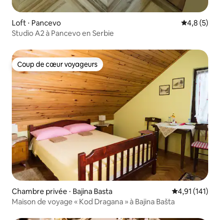
Loft ⋅ Pancevo
Évaluation 
4,8 (5)
Studio A2 à Pancevo en Serbie
Coup de cœur voyageurs
Coup de cœur voyageurs
Chambre privée ⋅ Bajina Basta
Évaluation moy
4,91 (141)
Maison de voyage « Kod Dragana » à Bajina Bašta