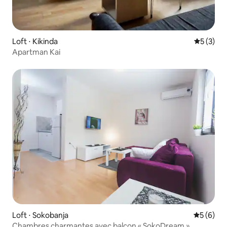
Loft ⋅ Kikinda
Évaluatio
5 (3)
Apartman Kai
Loft ⋅ Sokobanja
Évaluatio
5 (6)
Chambres charmantes avec balcon « SokoDream »