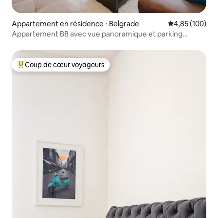
Appartement en résidence ⋅ Belgrade
Évaluation moy
4,85 (100)
Appartement BB avec vue panoramique et parking
gratuit
Coup de cœur voyageurs
Coups de cœur voyageurs les plus appréciés