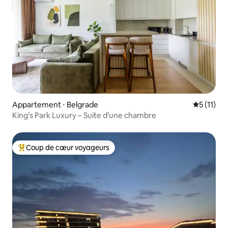
Appartement ⋅ Belgrade
Évaluatio
5 (11)
King’s Park Luxury – Suite d’une chambre
Coup de cœur voyageurs
Coups de cœur voyageurs les plus appréciés