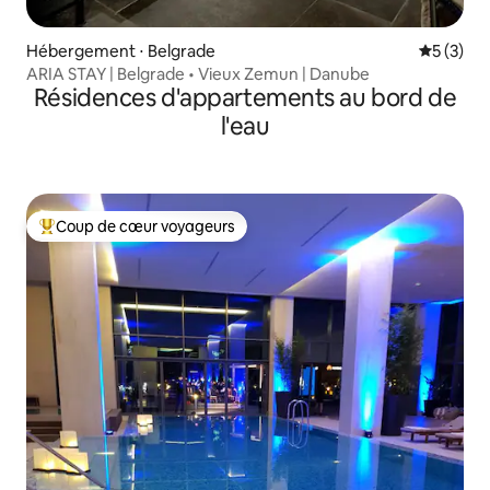
Hébergement ⋅ Belgrade
Évaluatio
5 (3)
ARIA STAY | Belgrade • Vieux Zemun | Danube
Résidences d'appartements au bord de
l'eau
Coup de cœur voyageurs
Coups de cœur voyageurs les plus appréciés