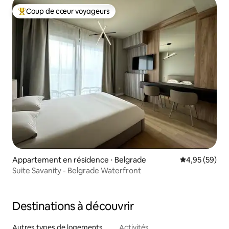
Coup de cœur voyageurs
Coups de cœur voyageurs les plus appréciés
Appartement en résidence ⋅ Belgrade
Évaluation mo
4,95 (59)
Suite Savanity - Belgrade Waterfront
Destinations à découvrir
Autres types de logements
Activités