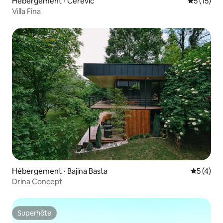
Hébergement ⋅ Čerević
Évaluation
5 (15)
Villa Fina
Hébergement ⋅ Bajina Basta
Évaluatio
5 (4)
Drina Concept
Superhôte
Superhôte