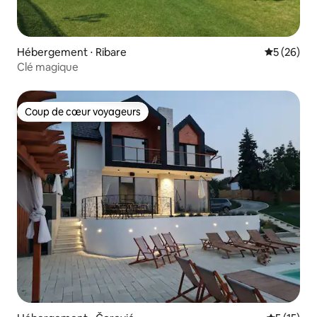
Hébergement ⋅ Ribare
Évaluation
5 (26)
Clé magique
Coup de cœur voyageurs
Coup de cœur voyageurs