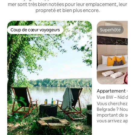
mer sont très bien notées pour leur emplacement, leur
propreté et bien plus encore.
Coup de cœur voyageurs
Superhôte
Coup de cœur voyageurs
Superhôte
Appartement ⋅ Be
Vue BW – Nid douil
Vous cherchez un
Belgrade ? Nous sav
important de se s
vous arrivez aprè
de visites ou de no
pourquoi nous avon