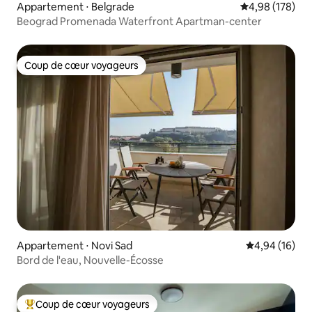
Appartement ⋅ Belgrade
Évaluation moy
4,98 (178)
Beograd Promenada Waterfront Apartman-center
Coup de cœur voyageurs
Coup de cœur voyageurs
Appartement ⋅ Novi Sad
Évaluation mo
4,94 (16)
Bord de l'eau, Nouvelle-Écosse
Coup de cœur voyageurs
Coups de cœur voyageurs les plus appréciés