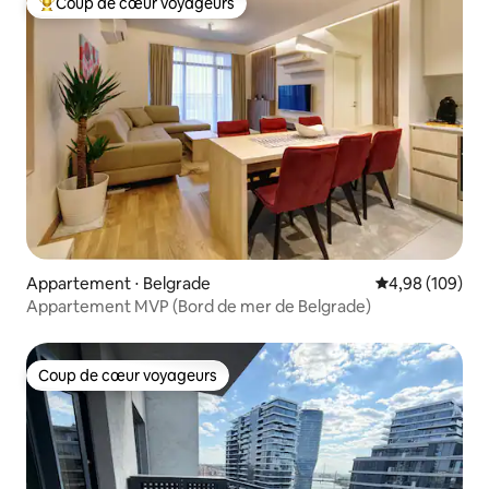
Coup de cœur voyageurs
Coups de cœur voyageurs les plus appréciés
Appartement ⋅ Belgrade
Évaluation moy
4,98 (109)
Appartement MVP (Bord de mer de Belgrade)
Coup de cœur voyageurs
Coup de cœur voyageurs