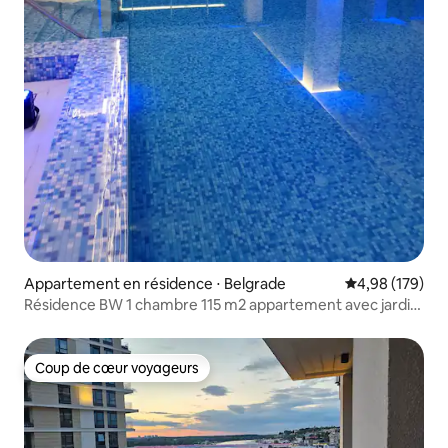
Appartement en résidence ⋅ Belgrade
Évaluation moy
4,98 (179)
Résidence BW 1 chambre 115 m2 appartement avec jardin
- piscine/salle de sport
Coup de cœur voyageurs
Coup de cœur voyageurs