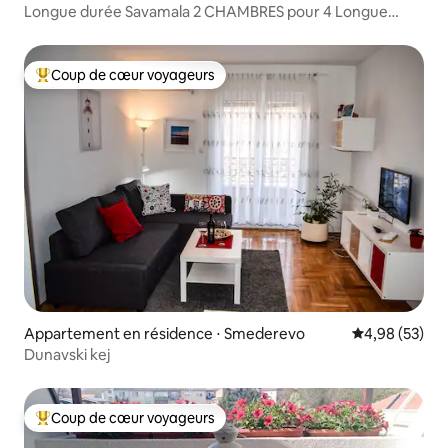
Longue durée Savamala 2 CHAMBRES pour 4 Longue
durée
Coup de cœur voyageurs
Coups de cœur voyageurs les plus appréciés
Appartement en résidence ⋅ Smederevo
Évaluation mo
4,98 (53)
Dunavski kej
Coup de cœur voyageurs
Coups de cœur voyageurs les plus appréciés