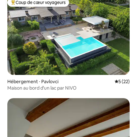
Coup de cœur voyageurs
Coups de cœur voyageurs les plus appréciés
Hébergement ⋅ Pavlovci
Évaluation
5 (22)
Maison au bord d'un lac par NIVO