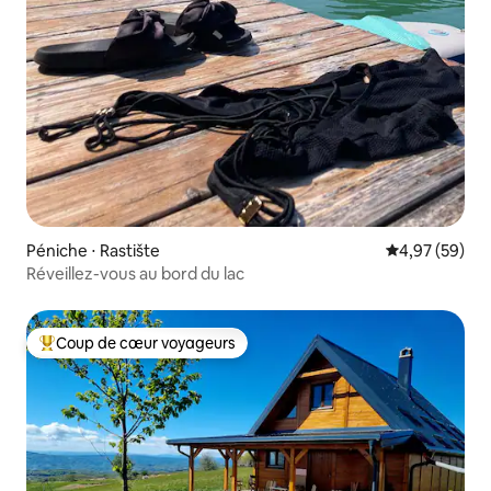
Péniche ⋅ Rastište
Évaluation mo
4,97 (59)
Réveillez-vous au bord du lac
Coup de cœur voyageurs
Coups de cœur voyageurs les plus appréciés