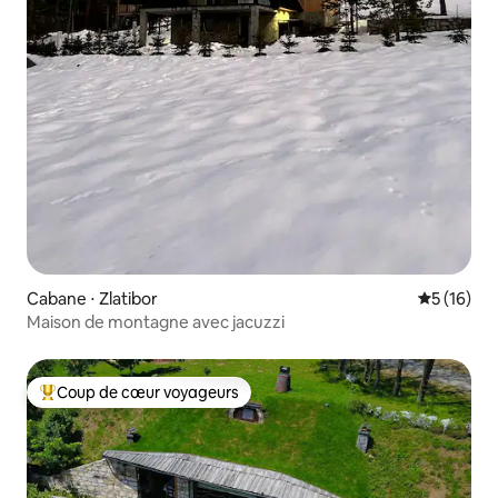
Cabane ⋅ Zlatibor
Évaluation
5 (16)
Maison de montagne avec jacuzzi
Coup de cœur voyageurs
Coups de cœur voyageurs les plus appréciés