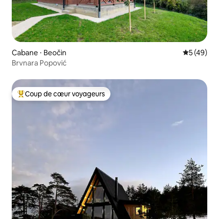
Cabane ⋅ Beočin
Évaluation
5 (49)
Brvnara Popović
Coup de cœur voyageurs
Coups de cœur voyageurs les plus appréciés