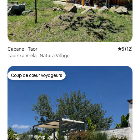
Cabane ⋅ Taor
Évaluation
5 (12)
Taorska Vrela : Natura Village
Coup de cœur voyageurs
Coup de cœur voyageurs