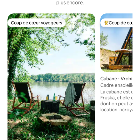
plus encore.
Coup de cœur voyageurs
Coup de cœur 
Coup de cœur voyageurs
Coups de cœur vo
Cabane ⋅ Vrdnik
Cadre ensoleillé d
Fruska Gora
La cabane est dans
Fruska, et elle est
dont on peut avoir
location incroyabl
confortable en pl
national, où vous p
propre et frais, reg
presque tous les s
perdre, vous déte