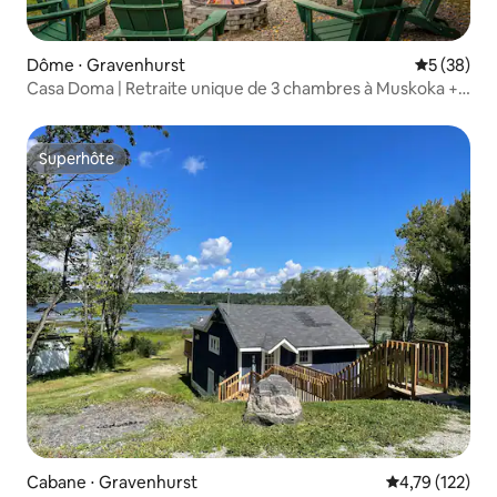
Dôme ⋅ Gravenhurst
Évaluation
5 (38)
Casa Doma | Retraite unique de 3 chambres à Muskoka +
jacuzzi
Superhôte
Superhôte
Cabane ⋅ Gravenhurst
Évaluation moy
4,79 (122)