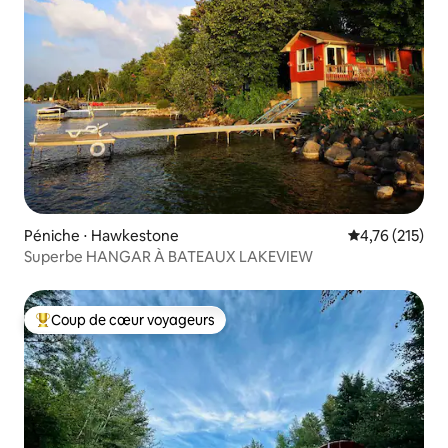
Péniche ⋅ Hawkestone
Évaluation moy
4,76 (215)
Superbe HANGAR À BATEAUX LAKEVIEW
Coup de cœur voyageurs
Coups de cœur voyageurs les plus appréciés