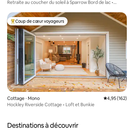
Retraite au coucher du soleil à Sparrow Bord de lac •
Jacuzzi • Quai
Coup de cœur voyageurs
Coups de cœur voyageurs les plus appréciés
Cottage ⋅ Mono
Évaluation moy
4,95 (162)
Hockley Riverside Cottage • Loft et Bunkie
Destinations à découvrir