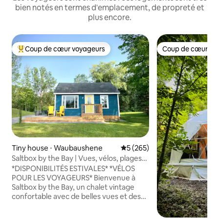
bien notés en termes d'emplacement, de propreté et
plus encore.
Coup de cœur voyageurs
Coup de cœur vo
Coups de cœur voyageurs les plus appréciés
Coup de cœur vo
Tiny house ⋅ Waubaushene
Évaluation moyenne sur la ba
5 (265)
Saltbox by the Bay | Vues, vélos, plages
et Vetta
*DISPONIBILITÉS ESTIVALES* *VÉLOS
POUR LES VOYAGEURS* Bienvenue à
Saltbox by the Bay, un chalet vintage
confortable avec de belles vues et des
équipements de luxe. Parfaite pour une
escapade en couple, des vacances en