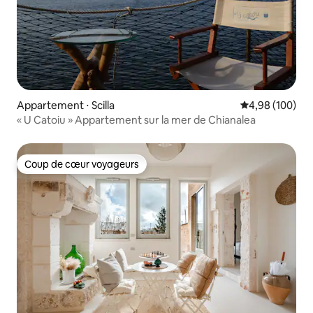
Appartement ⋅ Scilla
Évaluation moy
4,98 (100)
« U Catoiu » Appartement sur la mer de Chianalea
Coup de cœur voyageurs
Coup de cœur voyageurs