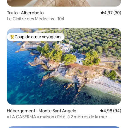
Trullo ⋅ Alberobello
Évaluation mo
4,97 (30)
Le Cloître des Médecins - 104
Coup de cœur voyageurs
Coups de cœur voyageurs les plus appréciés
Hébergement ⋅ Monte Sant'Angelo
Évaluation mo
4,98 (94)
« LA CASERMA » maison d’été, à 2 mètres de la mer
Gargano