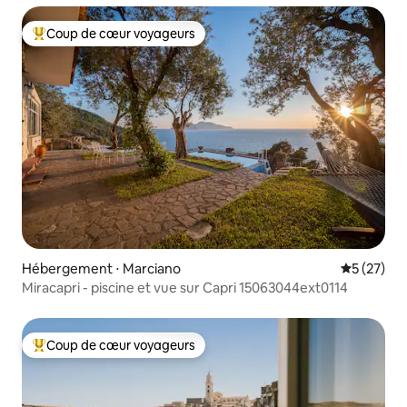
Coup de cœur voyageurs
Coups de cœur voyageurs les plus appréciés
Hébergement ⋅ Marciano
Évaluation
5 (27)
Miracapri - piscine et vue sur Capri 15063044ext0114
Coup de cœur voyageurs
Coups de cœur voyageurs les plus appréciés