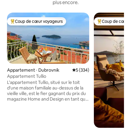
plus encore.
Coup de cœur voyageurs
Coup de cœur 
Coups de cœur voyageurs les plus appréciés
Coups de cœur vo
Appartement ⋅ Dubrovnik
Évaluation moyenne sur la ba
5 (334)
Appartement Tullio
L'appartement Tullio, situé sur le toit
d'une maison familiale au-dessus de la
vieille ville, est le fier gagnant du prix du
magazine Home and Design en tant que
meilleur appartement grenier en
Croatie pour 2017. Nous sommes
immensément fiers de notre réalisation
car il s'agit d'une entreprise familiale où
nous avons combiné nos visions et nos