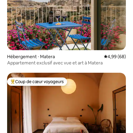
Hébergement ⋅ Matera
Évaluation mo
4,99 (68)
Appartement exclusif avec vue et art à Matera
Coup de cœur voyageurs
Coups de cœur voyageurs les plus appréciés