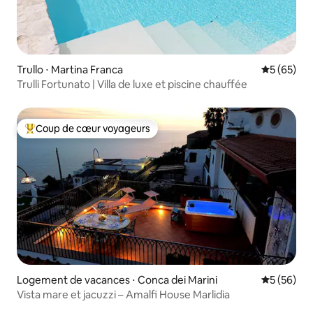
Trullo ⋅ Martina Franca
Évaluation
5 (65)
Trulli Fortunato | Villa de luxe et piscine chauffée
Coup de cœur voyageurs
Coups de cœur voyageurs les plus appréciés
Logement de vacances ⋅ Conca dei Marini
Évaluation
5 (56)
Vista mare et jacuzzi – Amalfi House Marlidia