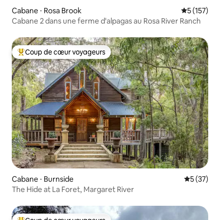
Cabane ⋅ Rosa Brook
Évaluation 
5 (157)
Cabane 2 dans une ferme d'alpagas au Rosa River Ranch
Coup de cœur voyageurs
Coups de cœur voyageurs les plus appréciés
Cabane ⋅ Burnside
Évaluation
5 (37)
The Hide at La Foret, Margaret River