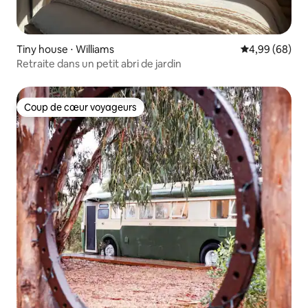
Tiny house ⋅ Williams
Évaluation mo
4,99 (68)
Retraite dans un petit abri de jardin
Coup de cœur voyageurs
Coup de cœur voyageurs