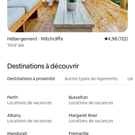
Hébergement ⋅ Witchcliffe
Évaluation moy
4,98 (122)
Yind 'ala
Destinations à découvrir
Destinations à proximité
Autres types de logements
Lie
Perth
Busselton
Locations de vacances
Locations de vacances
Albany
Margaret River
Locations de vacances
Locations de vacances
Mandurah
Fremantle