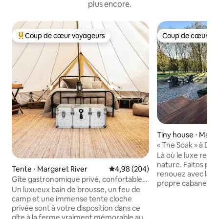
plus encore.
Coup de cœur voyageurs
Coup de cœur vo
Coups de cœur voyageurs les plus appréciés
Coup de cœur vo
Tiny house ⋅ Manj
« The Soak » à Dal
Là où le luxe renco
nature. Faites plaisir à vos sens et
Tente ⋅ Margaret River
Évaluation moyenne sur la base 
4,98 (204)
renouez avec la n
Gîte gastronomique privé, confortable
propre cabane pri
et luxueux + feu de camp
Un luxueux bain de brousse, un feu de
luxueuse. Prenez u
camp et une immense tente cloche
des bougies dans 
privée sont à votre disposition dans ce
cuivre extérieur t
gîte à la ferme vraiment mémorable au