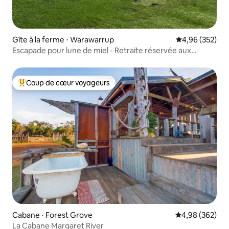
Gîte à la ferme ⋅ Warawarrup
Évaluation moy
4,96 (352)
Escapade pour lune de miel - Retraite réservée aux
adultes
Coup de cœur voyageurs
Coups de cœur voyageurs les plus appréciés
Cabane ⋅ Forest Grove
Évaluation moy
4,98 (362)
La Cabane Margaret River