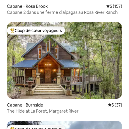
Cabane ⋅ Rosa Brook
Évaluation 
5 (157)
Cabane 2 dans une ferme d'alpagas au Rosa River Ranch
Coup de cœur voyageurs
Coups de cœur voyageurs les plus appréciés
Cabane ⋅ Burnside
Évaluation
5 (37)
The Hide at La Foret, Margaret River