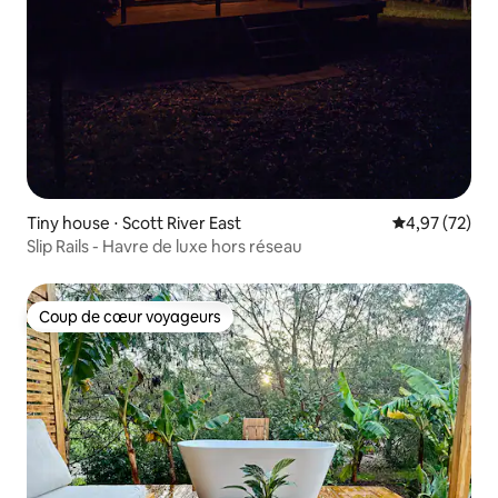
Tiny house ⋅ Scott River East
Évaluation mo
4,97 (72)
Slip Rails - Havre de luxe hors réseau
Coup de cœur voyageurs
Coup de cœur voyageurs