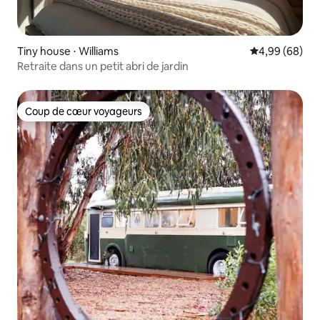
Tiny house ⋅ Williams
Évaluation mo
4,99 (68)
Retraite dans un petit abri de jardin
Coup de cœur voyageurs
Coup de cœur voyageurs