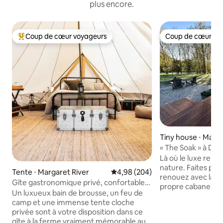
plus encore.
Coup de cœur voyageurs
Coup de cœur vo
Coups de cœur voyageurs les plus appréciés
Coup de cœur vo
Tiny house ⋅ Manj
« The Soak » à Dal
Là où le luxe renco
nature. Faites plaisir à vos sens et
Tente ⋅ Margaret River
Évaluation moyenne sur la base 
4,98 (204)
renouez avec la n
Gîte gastronomique privé, confortable
propre cabane pri
et luxueux + feu de camp
Un luxueux bain de brousse, un feu de
luxueuse. Prenez u
camp et une immense tente cloche
des bougies dans 
privée sont à votre disposition dans ce
cuivre extérieur t
gîte à la ferme vraiment mémorable au