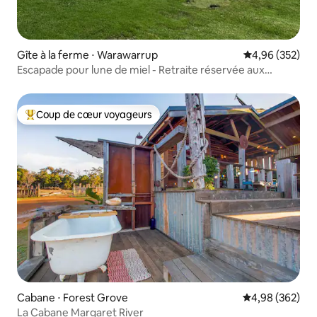
Gîte à la ferme ⋅ Warawarrup
Évaluation moy
4,96 (352)
Escapade pour lune de miel - Retraite réservée aux
adultes
Coup de cœur voyageurs
Coups de cœur voyageurs les plus appréciés
Cabane ⋅ Forest Grove
Évaluation moy
4,98 (362)
La Cabane Margaret River