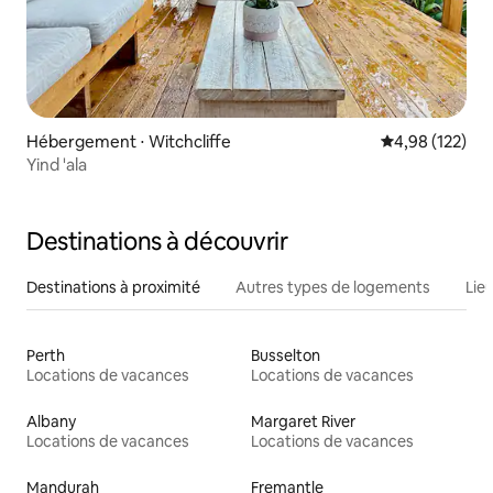
Hébergement ⋅ Witchcliffe
Évaluation moy
4,98 (122)
Yind 'ala
Destinations à découvrir
Destinations à proximité
Autres types de logements
Lie
Perth
Busselton
Locations de vacances
Locations de vacances
Albany
Margaret River
Locations de vacances
Locations de vacances
Mandurah
Fremantle