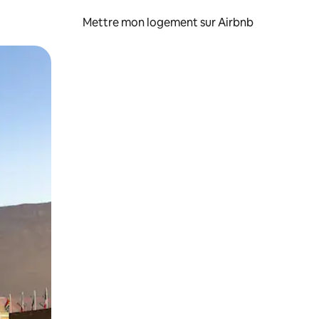
Mettre mon logement sur Airbnb
sant glisser.