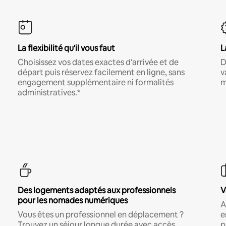
La flexibilité qu'il vous faut
L
Choisissez vos dates exactes d'arrivée et de
D
départ puis réservez facilement en ligne, sans
v
engagement supplémentaire ni formalités
m
administratives.*
Des logements adaptés aux professionnels
V
pour les nomades numériques
A
Vous êtes un professionnel en déplacement ?
e
Trouvez un séjour longue durée avec accès
p