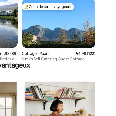
Coup de cœur voyageurs
Coups de cœur voyageurs les plus appréciés
taires : 4,88 sur 5
Évaluation moyenne sur la base de 89 commentaires : 4,98 sur 5
4,98 (89)
Cottage ⋅ Paarl
Évaluation moyenne sur
4,98 (122)
 Batterie
Kimi 's Self Catering Guest Cottage
avantageux