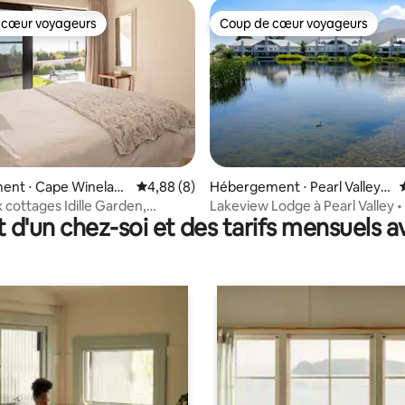
 cœur voyageurs
Coup de cœur voyageurs
 cœur voyageurs
Coup de cœur voyageurs
e sur la base de 9 commentaires : 5 sur 5
ent ⋅ Cape Winelan
Évaluation moyenne sur la base de 8 commen
4,88 (8)
Hébergement ⋅ Pearl Valley
t Municipality
Golf Estate and Spa
cottages Idille Garden,
Lakeview Lodge à Pearl Valley •
t d'un chez-soi et des tarifs mensuels 
us Cottage
de secours