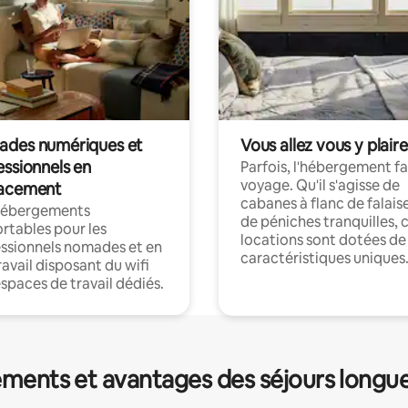
des numériques et
Vous allez vous y plaire
essionnels en
Parfois, l'hébergement fai
voyage. Qu'il s'agisse de
acement
cabanes à flanc de falais
hébergements
de péniches tranquilles, 
rtables pour les
locations sont dotées de
ssionnels nomades et en
caractéristiques uniques
ravail disposant du wifi
espaces de travail dédiés.
ments et avantages des séjours longu