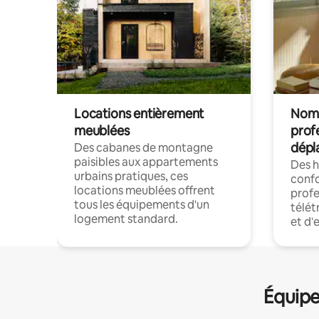
Locations entièrement
Noma
meublées
prof
dépl
Des cabanes de montagne
paisibles aux appartements
Des 
urbains pratiques, ces
confo
locations meublées offrent
profe
tous les équipements d'un
télét
logement standard.
et d'
Équipe