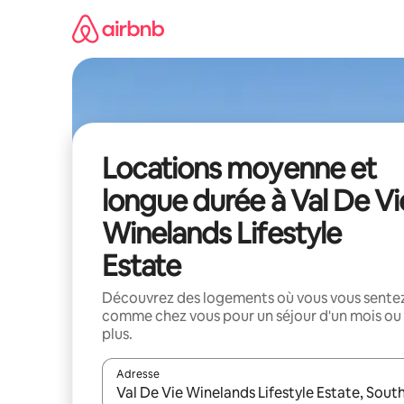
Aller
directement
au
contenu
Locations moyenne et
longue durée à Val De Vi
Winelands Lifestyle
Estate
Découvrez des logements où vous vous sente
comme chez vous pour un séjour d'un mois ou
plus.
Adresse
Lorsque les résultats s'affichent, utilisez les flèc