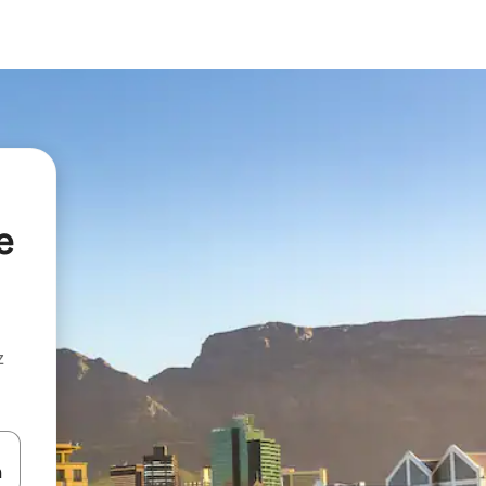
e
z
hes vers le haut et vers le bas pour les parcourir ou en appuyant et en fai