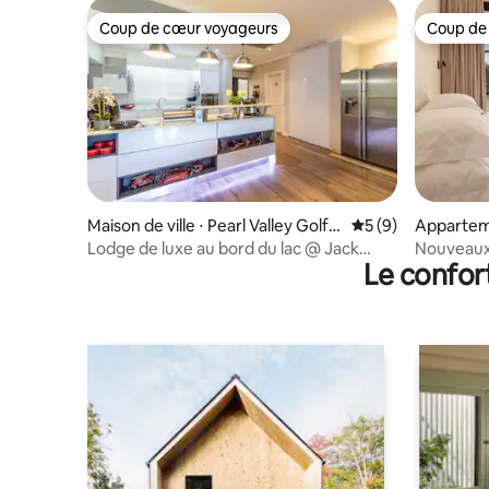
Coup de cœur voyageurs
Coup de
Coup de cœur voyageurs
Coup de
Maison de ville ⋅ Pearl Valley Golf E
Évaluation moyenn
5 (9)
Appartem
state and Spa
ds Distric
Lodge de luxe au bord du lac @ Jack
Nouveaux 
Le confor
Nicklaus Golf Estate.
Agapanth