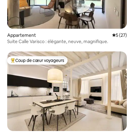
Appartement
Évaluation
5 (27)
Suite Calle Varisco : élégante, neuve, magnifique.
Coup de cœur voyageurs
Coups de cœur voyageurs les plus appréciés