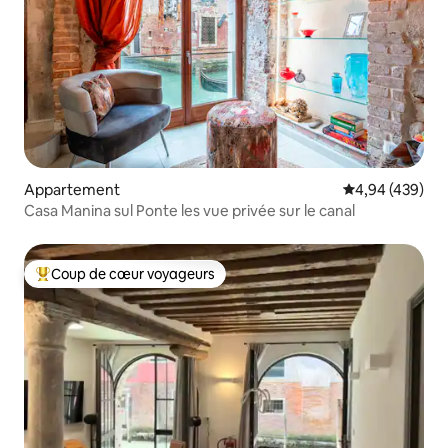
Appartement
Évaluation moy
4,94 (439)
Casa Manina sul Ponte les vue privée sur le canal
Coup de cœur voyageurs
Coups de cœur voyageurs les plus appréciés