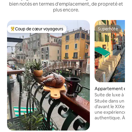
bien notés en termes d'emplacement, de propreté et
plus encore.
Coup de cœur voyageurs
Superhôte
Coups de cœur voyageurs les plus appréciés
Superhôte
Appartement en r
Suite de luxe à Ven
design
Située dans un él
d'avant le XIXe siè
une expérience vé
authentique. À qu
Canal, il se trouve
Piazzale Roma (ter