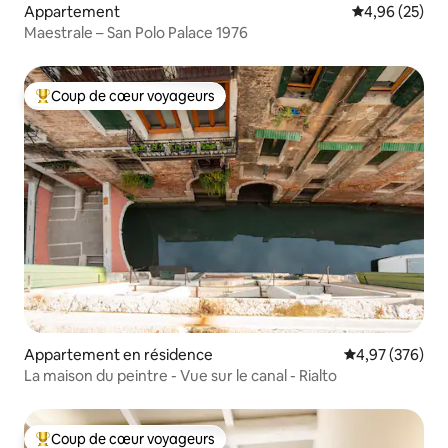
Appartement
Évaluation mo
4,96 (25)
Maestrale – San Polo Palace 1976
Coup de cœur voyageurs
Coups de cœur voyageurs les plus appréciés
Appartement en résidence
Évaluation moy
4,97 (376)
La maison du peintre - Vue sur le canal - Rialto
Coup de cœur voyageurs
Coups de cœur voyageurs les plus appréciés