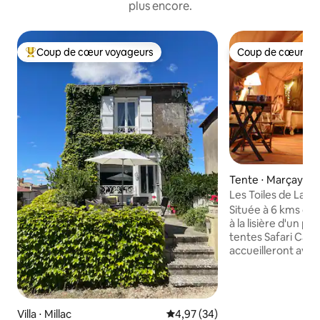
plus encore.
Coup de cœur voyageurs
Coup de cœur vo
Coups de cœur voyageurs les plus appréciés
Coup de cœur vo
Tente ⋅ Marçay
Les Toiles de La To
Safari
Située à 6 kms de 
à la lisière d'un pe
tentes Safari Cass
accueilleront avec
cadre champêtre 
Gentilhommière. 
proche des châteaux d
lieu de départ idé
Villa ⋅ Millac
Évaluation moyenne sur la base
4,97 (34)
de notre belle rég