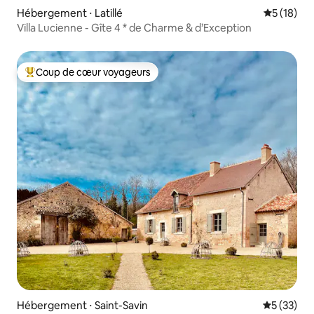
Hébergement ⋅ Latillé
Évaluation
5 (18)
Villa Lucienne - Gîte 4 * de Charme & d’Exception
Coup de cœur voyageurs
Coups de cœur voyageurs les plus appréciés
Hébergement ⋅ Saint-Savin
Évaluation
5 (33)