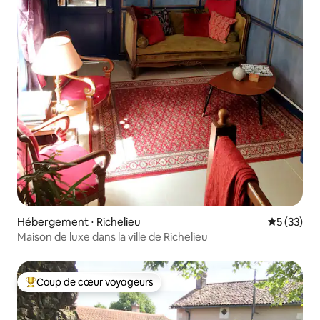
Hébergement ⋅ Richelieu
Évaluation
5 (33)
Maison de luxe dans la ville de Richelieu
Coup de cœur voyageurs
Coups de cœur voyageurs les plus appréciés