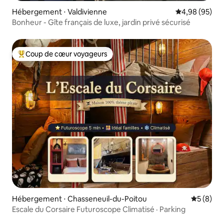
Hébergement ⋅ Valdivienne
Évaluation mo
4,98 (95)
Bonheur - Gîte français de luxe, jardin privé sécurisé
Coup de cœur voyageurs
Coups de cœur voyageurs les plus appréciés
Hébergement ⋅ Chasseneuil-du-Poitou
Évaluatio
5 (8)
Escale du Corsaire Futuroscope Climatisé · Parking