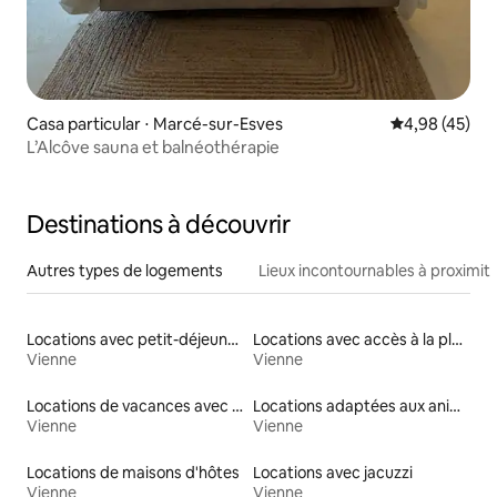
Casa particular ⋅ Marcé-sur-Esves
Évaluation mo
4,98 (45)
L’Alcôve sauna et balnéothérapie
Destinations à découvrir
Autres types de logements
Lieux incontournables à proximit
Locations avec petit-déjeuner
Locations avec accès à la plage
Vienne
Vienne
Locations de vacances avec piscine
Locations adaptées aux animaux
Vienne
Vienne
Locations de maisons d'hôtes
Locations avec jacuzzi
Vienne
Vienne