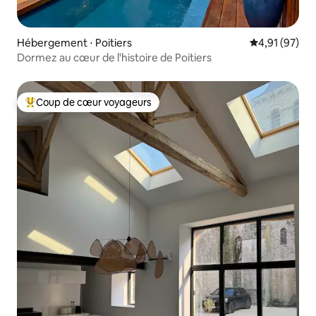
Hébergement ⋅ Poitiers
Évaluation mo
4,91 (97)
Dormez au cœur de l'histoire de Poitiers
Coup de cœur voyageurs
Coups de cœur voyageurs les plus appréciés