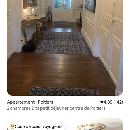
Appartement ⋅ Poitiers
Évaluation moy
4,89 (142)
2 chambres 2lits petit déjeuner centre de Poitiers
Coup de cœur voyageurs
Coups de cœur voyageurs les plus appréciés