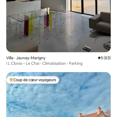
Villa ⋅ Jaunay-Marigny
Évaluation
5 (63)
I L Clovio – Le Chai - Climatisation - Parking
Coup de cœur voyageurs
Coups de cœur voyageurs les plus appréciés