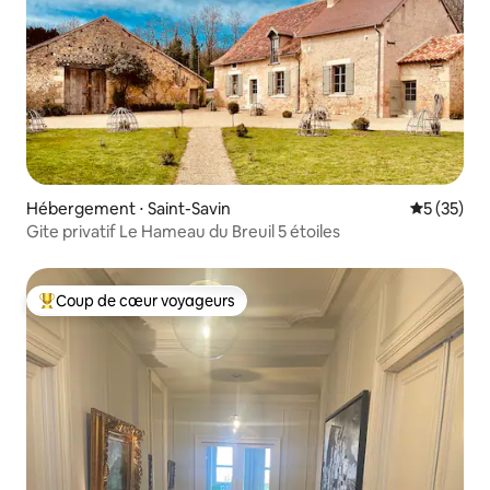
Hébergement ⋅ Saint-Savin
Évaluation
5 (35)
Gite privatif Le Hameau du Breuil 5 étoiles
Coup de cœur voyageurs
Coups de cœur voyageurs les plus appréciés