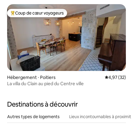
Coup de cœur voyageurs
Coups de cœur voyageurs les plus appréciés
Hébergement ⋅ Poitiers
Évaluation mo
4,97 (32)
La villa du Clain au pied du Centre ville
Destinations à découvrir
Autres types de logements
Lieux incontournables à proximit