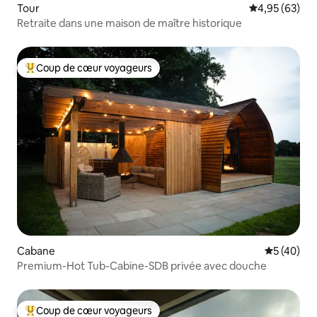
Tour
Évaluation mo
4,95 (63)
Retraite dans une maison de maître historique
Coup de cœur voyageurs
Coups de cœur voyageurs les plus appréciés
Cabane
Évaluation
5 (40)
Premium-Hot Tub-Cabine-SDB privée avec douche
Coup de cœur voyageurs
Coups de cœur voyageurs les plus appréciés