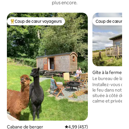
plus encore.
Coup de cœur voyageurs
Coup de cœur vo
Coups de cœur voyageurs les plus appréciés
Coup de cœur vo
Gîte à la ferme
Le bureau de la vie
Cronkshaw Fold F
Installez-vous co
le feu dans notre
située à côté de n
calme et privée. P
panoramique sur l
vous dans le hamac
blottissez-vous su
feu, blottissez-vous
Cabane de berger
Évaluation moyenne sur la base 
4,99 (457)
couette en plumes