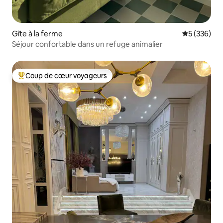
Gîte à la ferme
Évaluation 
5 (336)
Séjour confortable dans un refuge animalier
Coup de cœur voyageurs
Coups de cœur voyageurs les plus appréciés