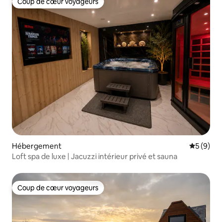
Coup de cœur voyageurs
Coup de cœur voyageurs
Hébergement
Évaluatio
5 (9)
Loft spa de luxe | Jacuzzi intérieur privé et sauna
Coup de cœur voyageurs
Coup de cœur voyageurs