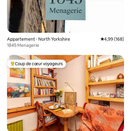
Appartement ⋅ North Yorkshire
Évaluation moy
4,99 (168)
1845 Menagerie
Coup de cœur voyageurs
Coups de cœur voyageurs les plus appréciés