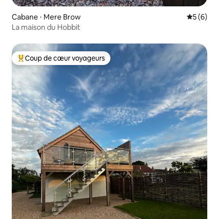
Cabane ⋅ Mere Brow
Évaluatio
5 (6)
La maison du Hobbit
Coup de cœur voyageurs
Coups de cœur voyageurs les plus appréciés