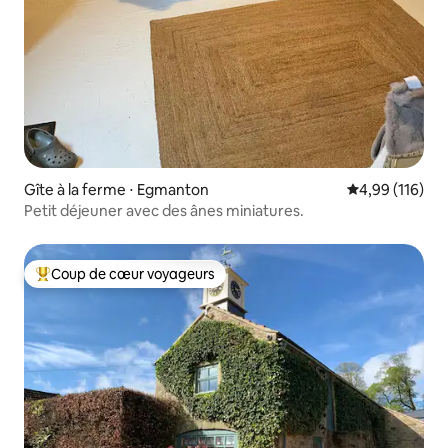
Gîte à la ferme ⋅ Egmanton
Évaluation moy
4,99 (116)
Petit déjeuner avec des ânes miniatures.
Coup de cœur voyageurs
Coups de cœur voyageurs les plus appréciés