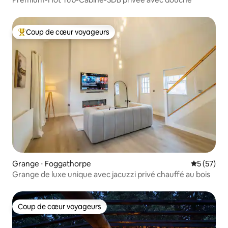
Coup de cœur voyageurs
Coups de cœur voyageurs les plus appréciés
Grange ⋅ Foggathorpe
Évaluation
5 (57)
Grange de luxe unique avec jacuzzi privé chauffé au bois
Coup de cœur voyageurs
Coup de cœur voyageurs