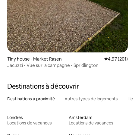
Tiny house ⋅ Market Rasen
Évaluation moy
4,97 (201)
Jacuzzi - Vue sur la campagne - Spridlington
Destinations à découvrir
Destinations à proximité
Autres types de logements
Lie
Londres
Amsterdam
Locations de vacances
Locations de vacances