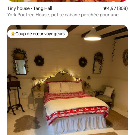
Tiny house ⋅ Tang Hall
Évaluation moy
4,97 (308)
York Poetree House, petite cabane perchée pour une
personne
Coup de cœur voyageurs
Coups de cœur voyageurs les plus appréciés