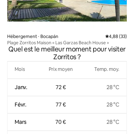
Hébergement ⋅ Bocapán
Évaluation mo
4,88 (33)
Plage Zorritos Maison « Las Garzas Beach House »
Quel est le meilleur moment pour visiter
Zorritos ?
Mois
Prix moyen
Temp. moy.
Janv.
72 €
28 °C
Févr.
77 €
28 °C
Mars
70 €
28 °C