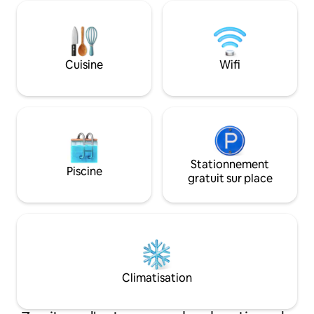
offrir une paix pr
la ville de Zorritos (plusieurs restaurants
profiter du soleil
à proximité). Parking privé.
de soleil qui resso
couchers de soleil 
de tout. SUKHA, c
Cuisine
Wifi
qui vous régénère
toujours envie de 
Stationnement
Piscine
gratuit sur place
Climatisation