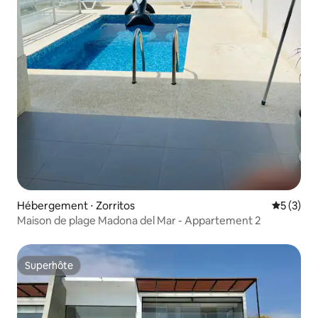
Hébergement ⋅ Zorritos
Évaluatio
5 (3)
Maison de plage Madona del Mar - Appartement 2
Superhôte
Superhôte