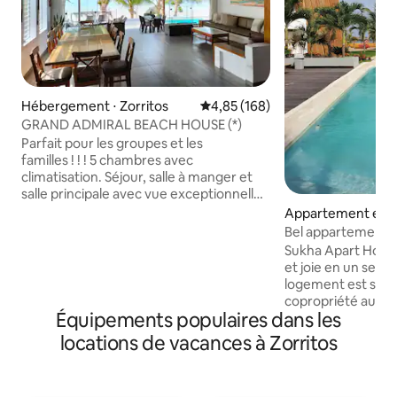
Hébergement ⋅ Zorritos
Évaluation moyenne sur la base 
4,85 (168)
GRAND ADMIRAL BEACH HOUSE (*)
Parfait pour les groupes et les
familles ! ! ! 5 chambres avec
climatisation. Séjour, salle à manger et
salle principale avec vue exceptionnelle
sur l'océan. Table à manger pour 12
Appartement en r
personnes et table en terrasse pour 6
Bocapán
Bel appartement fa
personnes, service complet pour 18
piscine
Sukha Apart Hotel 
personnes. Cuisine complète. Terrasse
et joie en un seul endr
et piscine privée. Accès direct à la plage.
logement est situ
WIFI et TV. Gestionnaire de maison (9h-
copropriété au pr
17h). Une femme de ménage
Équipements populaires dans les
LA PISCINE ». Conf
supplémentaire (cuisiniers et
fonctionnel, il te
locations de vacances à Zorritos
nettoyages), moyennant des frais
chez toi ; idéal po
supplémentaires, peut être organisée.
passer du temps en
La maison est située à environ 35 km de
Découvrez un ref
l'aéroport de Tumbes et à 5 minutes de