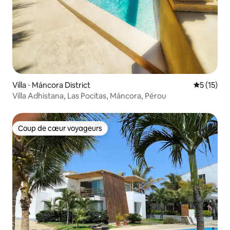
Villa ⋅ Máncora District
Évaluation
5 (15)
Villa Adhistana, Las Pocitas, Máncora, Pérou
Coup de cœur voyageurs
Coup de cœur voyageurs