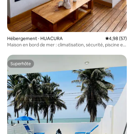
Hébergement ⋅ HUACURA
Évaluation mo
4,98 (57)
Maison en bord de mer : climatisation, sécurité, piscine et
plus
Superhôte
Superhôte