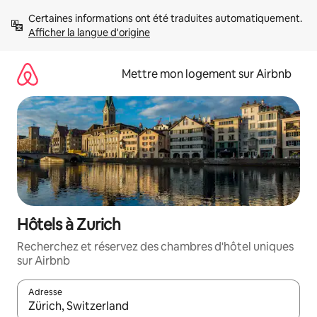
Aller
Certaines informations ont été traduites automatiquement. 
directement
Afficher la langue d'origine
au
contenu
Mettre mon logement sur Airbnb
Hôtels à Zurich
Recherchez et réservez des chambres d'hôtel uniques
sur Airbnb
Adresse
Lorsque les résultats s'affichent, utilisez les flèches vers le hau