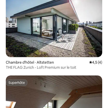
Chambre d'hôtel ⋅ Altstetten
Évaluation 
4,5 (4)
THE FLAG Zurich - Loft Premium sur le toit
Superhôte
Superhôte