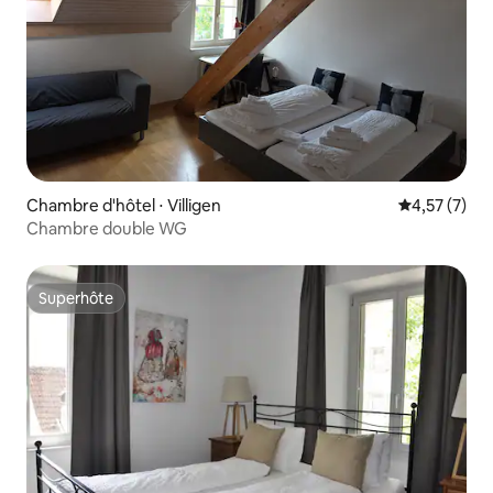
Chambre d'hôtel ⋅ Villigen
Évaluation m
4,57 (7)
Chambre double WG
Superhôte
Superhôte