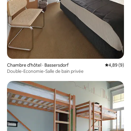
Chambre d'hôtel ⋅ Bassersdorf
Évaluation m
4,89 (9)
Double-Economie-Salle de bain privée