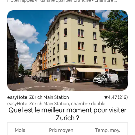
Hôtel Hippes 4* dans le quartier branché - chambre
simple
easyHotel Zürich Main Station
Évaluation moy
4,47 (216)
easyHotel Zürich Main Station, chambre double
Quel est le meilleur moment pour visiter
Zurich ?
Mois
Prix moyen
Temp. moy.