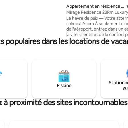
 7 j/7 pour vous aider tout au
ur. Un chef privé est
Appartement en résidence ⋅
t disponible sur demande pour
Quartier résidentiel de l'aéro
Mirage Residence 2BRm Luxury
ience plus personnalisée et
port
Aéroport d'Accra Serein
Le havre de paix — Votre atter
euse.
calme à Accra À seulement cinq minutes
de l'aéroport, entrez dans un 
la ville ralentit et où le confort 
 populaires dans les locations de vaca
dessus. Notre spacieuse retrai
2 chambres à l'Airport Residentia
design moderne à une atmosp
calme et réparatrice. Réveillez-
lumière douce, détendez-vous
espaces généreux et profitez 
quartiers les plus prestigieux d
juste devant votre porte. Pour 
Stationn
affaires, les escapades romant
Piscine
su
un long séjour, un service de pr
charge gratuit à l'aéroport (sou
conditions) est également disp
 à proximité des sites incontournable
demande.