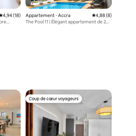
Évaluation moyenne sur la base de 18 commentaires : 4,94 sur 5
4,94 (18)
Appartement ⋅ Accra
Évaluation moyenne s
4,88 (8)
bre
The Pool 11 | Élégant appartement de 2
mmentaires : 5 sur 5
 salle de
chambres
Coup de cœur voyageurs
Coup de cœur voyageurs