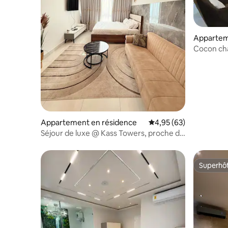
Apparte
Cocon cha
aménagée 
Appartement en résidence
Évaluation moyenne sur
4,95 (63)
Séjour de luxe @ Kass Towers, proche de
l'aéroport ACCRA
Superhô
Superhô