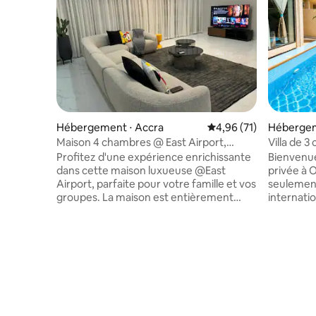
Hébergement ⋅ Accra
Évaluation moyenne su
4,96 (71)
Hébergem
Maison 4 chambres @ East Airport,
Villa de 3
8 voyageurs, 4,5 salles de bain
alimentat
Profitez d'une expérience enrichissante
Bienvenue
dans cette maison luxueuse @East
privée à 
Airport, parfaite pour votre famille et vos
seulement
groupes. La maison est entièrement
internati
équipée avec climatisation, cuisine
proximité
fonctionnelle, lits super confortables,
boutiques 
canapé confortable, sécurité, Internet
villa disp
illimité, DSTV, systèmes de
spacieuses
divertissement et un générateur de
d'un inté
secours de 66 kVA pour un confort sans
privée. U
fin. L'emplacement est à 10 minutes en
fiable gar
voiture de l'aéroport et dans un rayon de
et un gar