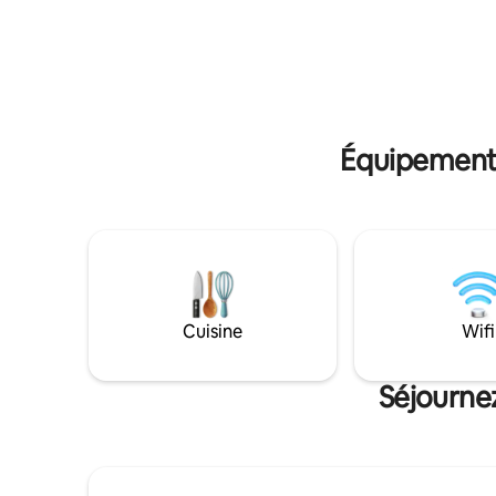
15 minutes de tous les principaux lieux de
24 h/24 et
divertissement et d'affaires de la ville, y
long de votre séjo
compris Labadi Beach, East Legon, Accra
égalemen
Mall, restaurant populaire et vie
une expér
nocturne. Soyez les bienvenus
plus luxu
Équipements
Cuisine
Wifi
Séjournez