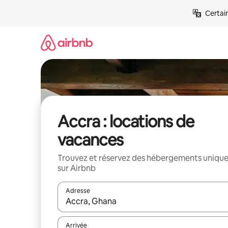
Aller
Certai
directement
au
contenu
Accra : locations de
vacances
Trouvez et réservez des hébergements uniqu
sur Airbnb
Adresse
Lorsque les résultats s'affichent, utilisez les flèc
Arrivée