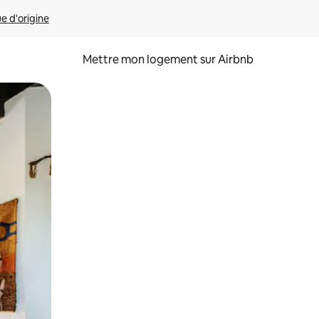
ue d'origine
Mettre mon logement sur Airbnb
sant glisser.