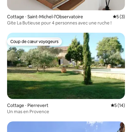
Cottage ⋅ Saint-Michel-l'Observatoire
Évaluatio
5 (3)
Gite La Butieuse pour 4 personnes avec une ruche !
Coup de cœur voyageurs
Coup de cœur voyageurs
Cottage ⋅ Pierrevert
Évaluation
5 (14)
Un mas en Provence