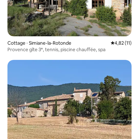
Cottage ⋅ Simiane-la-Rotonde
Évaluation mo
4,82 (11)
Provence gîte 3*, tennis, piscine chauffée, spa