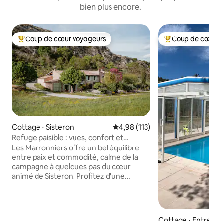
bien plus encore.
Coup de cœur voyageurs
Coup de cœur 
Coups de cœur voyageurs les plus appréciés
Coups de cœur vo
Cottage ⋅ Sisteron
Évaluation moyenne sur la base 
4,98 (113)
Refuge paisible : vues, confort et
charme
Les Marronniers offre un bel équilibre
entre paix et commodité, calme de la
campagne à quelques pas du cœur
animé de Sisteron. Profitez d'une
connexion Wi-Fi gratuite, d'une cuisine
bien équipée avec une machine
Nespresso et des ustensiles de cuisine,
de lits confortables et d'espaces
Cottage ⋅ Entrepi