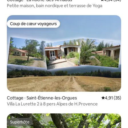
Petite maison, bain nordique et terrasse de Yoga
Coup de cœur voyageurs
Coup de cœur voyageurs
Cottage ⋅ Saint-Étienne-les-Orgues
Évaluation mo
4,91 (35)
Villa La Lurette 2 à 8 pers Alpes de H.Provence
Superhôte
Superhôte