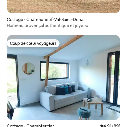
Cottage ⋅ Châteauneuf-Val-Saint-Donat
Hameau provençal authentique et joyeux
Coup de cœur voyageurs
Coup de cœur voyageurs
Cottage ⋅ Champtercier
Évaluation mo
4,91 (89)