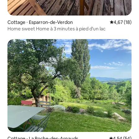
Cottage ⋅ Esparron-de-Verdon
Évaluation mo
4,67 (18)
Home sweet Home à 3 minutes à pied d'un lac
Cottage ⋅ La Roche-des-Arnauds
Évaluation mo
4,54 (54)